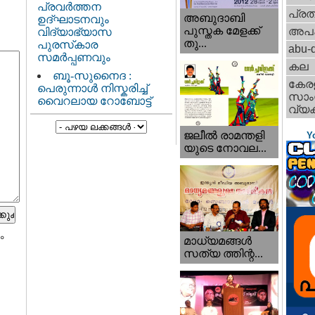
പ്രവർത്തന
പ്ര
അബുദാബി
ഉദ്ഘാടനവും
പുസ്തക മേളക്ക്
അപ
വിദ്യാഭ്യാസ
തു...
പുരസ്‌കാര
abu-d
സമർപ്പണവും
കല
ബൂ-സുനൈദ :
കേര
പെരുന്നാൾ നിസ്കരിച്ച്
സാംസ
വൈറലായ റോബോട്ട്
വ്യക
ജലീല്‍ രാമന്തളി
Y
യുടെ നോവല...
ം
മാധ്യമങ്ങള്‍
സത്യ ത്തിന്റ...