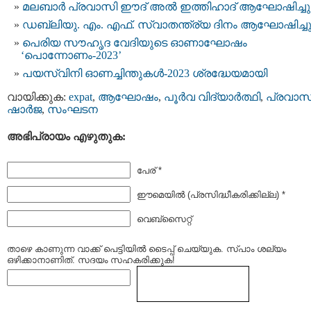
മലബാർ പ്രവാസി ഈദ് അല്‍ ഇത്തിഹാദ് ആഘോഷിച്ചു
ഡബ്ലിയു. എം. എഫ്. സ്വാതന്ത്ര്യ ദിനം ആഘോഷിച്ച
പെരിയ സൗഹൃദ വേദിയുടെ ഓണാഘോഷം
‘പൊന്നോണം-2023’
പയസ്വിനി ഓണച്ചിന്തുകൾ-2023 ശ്രദ്ധേയമായി
വായിക്കുക:
expat
,
ആഘോഷം
,
പൂര്‍വ വിദ്യാര്‍ത്ഥി
,
പ്രവാസ
ഷാര്‍ജ
,
സംഘടന
അഭിപ്രായം എഴുതുക:
പേര് *
ഈമെയില്‍ (പ്രസിദ്ധീകരിക്കില്ല) *
വെബ്സൈറ്റ്
താഴെ കാണുന്ന വാക്ക് പെട്ടിയില്‍ ടൈപ്പ്‌ ചെയ്യുക. സ്പാം ശല്യം
ഒഴിക്കാനാണിത്. സദയം സഹകരിക്കുക!