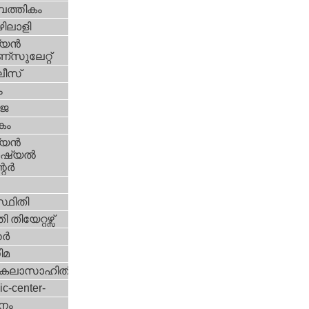
പത്തികം
ിലാളി
യന്‍
സുലേറ്റ്
ീസ്
ം
‍ജ
കം
യന്‍
്യല്‍
ര്‍
്ഥിതി
 തിയേറ്റഴ്സ്
്‍
ിമ
കലാസാഹിതി
ic-center-
നം