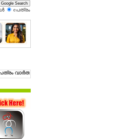
്‍
eപത്രം‍