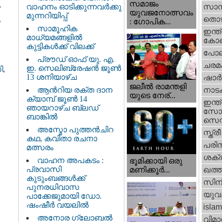
സമാജം
.
വാഹനം ഓടിക്കുന്നവർക്കു
സാമ്
യുവജനോത്സവം
മുന്നറിയിപ്പ്
ു
തൊഴ
: ഗോപിക...
സാമൂഹിക
ഇന്ത്
മാധ്യമങ്ങളിൽ
കോണ്
കുട്ടികൾക്ക് വിലക്ക്
പോല
പ്രൗഡ് ഓഫ് യു. എ.
ചരമ
ഇ. സെലിബ്രേഷൻ ജൂൺ
ി
,
13 ശനിയാഴ്ച
ഷാര്
ജലീല്‍ രാമന്തളി
ആൻറിയ രക്ത ദാന
നാട
യുടെ നേര്...
ക്യാമ്പ് ജൂൺ 14
ഇന്ത്
ഞായറാഴ്ച ബ്ലഡ്
സോഷ
ബാങ്കിൽ
സെന്റ
അസ്മോ പുത്തൻചിറ
സ്ത്രീ
കഥ, കവിതാ രചനാ
പരിസ
മത്സരം
ശക്തി
വാഹന അപകടം :
ഭൂമിക്കായി ഒരു
പ്രവാസി
മണിക്കൂര്‍...
ഖത്തര
കുടുംബങ്ങൾക്ക്
സിന
പുനരധിവാസ
യുവ
പാക്കേജുമായി ഡോ.
ഷംഷീർ വയലിൽ
islam
അനോര ഗ്ലോബൽ
വിമാ