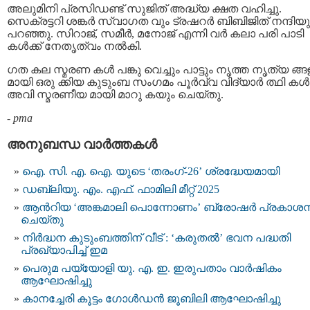
അലുമിനി പ്രസിഡണ്ട് സുജിത് അദ്ധ്യ ക്ഷത വഹിച്ചു.
സെക്രട്ടറി ശങ്കർ സ്വാഗത വും ട്രഷറർ ബിബിജിത് നന്ദിയു
പറഞ്ഞു. സിറാജ്, സമീർ, മനോജ് എന്നി വർ കലാ പരി പാടി
കൾക്ക് നേതൃത്വം നൽകി.
ഗത കല സ്മരണ കൾ പങ്കു വെച്ചും പാട്ടും നൃത്ത നൃത്യ ങ്ങ
മായി ഒരു ക്കിയ കുടുംബ സംഗമം പൂർവ്വ വിദ്യാർ ത്ഥി കൾക
അവി സ്മരണീയ മായി മാറു കയും ചെയ്തു.
-
pma
അനുബന്ധ വാര്‍ത്തകള്‍
ഐ. സി. എ. ഐ. യുടെ ‘തരംഗ്-26’ ശ്രദ്ധേയമായി
ഡബ്ലിയു. എം. എഫ്. ഫാമിലി മീറ്റ് 2025
ആൻറിയ ‘അങ്കമാലി പൊന്നോണം’ ബ്രോഷർ പ്രകാശ
ചെയ്തു
നിർദ്ധന കുടുംബത്തിന് വീട് : ‘കരുതൽ’ ഭവന പദ്ധതി
പ്രഖ്യാപിച്ച് ഇമ
പെരുമ പയ്യോളി യു. എ. ഇ. ഇരുപതാം വാർഷികം
ആഘോഷിച്ചു
കാനച്ചേരി കൂട്ടം ഗോൾഡൻ ജൂബിലി ആഘോഷിച്ചു