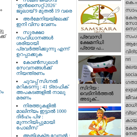
കെ.
‘ഇൻസൈറ്റ്-2026’
ം
സാഹ
ജൂലായ് 9 മുതൽ 19 വരെ
കേര
അർമേനിയയിലേക്ക്
സോഷ
ഇനി വിസ വേണം
സെന്റ
ളു
സുരക്ഷാ
്ക്
സംഗ
പ്രവാസി
സംവിധാനങ്ങൾ
ക്ഷേമനിധി
ശരിയായി
ആര
പ്രായ പ...
പ്രവർത്തിക്കുന്നു എന്ന്
വിദ്
ഉറപ്പാക്കുക
nri
കോൺസുലാർ
മലയ
സേവനങ്ങൾക്ക്
നിയന്ത്രണം
socia
ചുവപ്പ് സിഗ്നൽ
ഗതാ
മറികടന്നു : 41 ട്രാഫിക്
സിറിയ :
expa
നം
അപകടങ്ങളിൽ നാലു
വെടിനിർത്തൽ
ജീവ
മരണം
അടുക്...
മാധ്
നിരത്തുകളിൽ
മാലിന്യം ഇട്ടാൽ 1000
വ്യ
ദിർഹം പിഴ :
കായ
മുന്നറിയിപ്പുമായി
പോലീസ്
കേരള
നേതാ
അതിശക്ത വേനൽ :