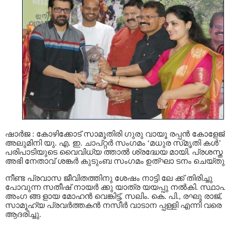
ഷാർജ : കോഴിക്കോട് സാമൂതിരി ഗുരു വായൂ രപ്പൻ കോളേജ്
അലുമിനി യു. എ. ഇ. ചാപ്റ്റർ സംഗമം ‘മധുര സ്‌മൃതി കൾ’
പരിപാടിയുടെ വൈവിധ്യ ത്താല്‍ ശ്രദ്ധേയ മായി. പ്രശസ്ത
അഭി നേതാവ് ശങ്കർ കുടുംബ സംഗമം ഉത്ഘാ ടനം ചെയ്തു
നീണ്ട പ്രവാസ ജീവിതത്തിനു ശേഷം നാട്ടി ലേ ക്ക് തിരിച്ചു
പോവുന്ന സതീഷ് നായർ ക്കു യാത്ര യയപ്പു നൽകി. സ്ഥാ
അംഗ ങ്ങ ളായ മോഹൻ വെങ്കിട്ട്, സലിം. കെ. പി., രഘു രാജ്,
സാമൂഹ്യ പ്രവർത്തകൻ നസീർ വാടാന പ്പള്ളി എന്നി വരെ
ആദരിച്ചു.