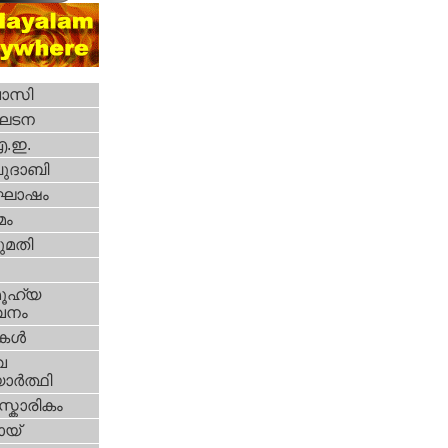
വാസി
ഘടന
എ.ഇ.
ദാബി
ോഷം
മം
മതി
ൂഹ്യ
വനം
ികള്‍
വ
ാര്‍ത്ഥി
്കാരികം
യ്‌