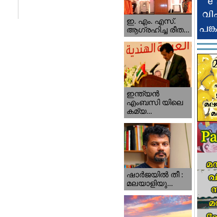
ഇ. എം. എസ്.
ആഗ്രഹിച്ച രീത...
ഇന്ത്യന്‍
എംബസി യിലെ
കമ്യ...
ഷാര്‍ജയില്‍ തീ :
മലയാളിയു...