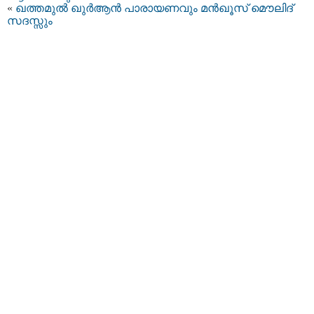
«
ഖത്തമുൽ ഖുർആൻ പാരായണവും മൻഖൂസ് മൌലിദ്
സദസ്സും