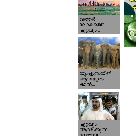
ഖത്തര്‍ :
ലോകത്തെ
ഏറ്റവും...
യു.എ.ഇ.യില്‍
ആനയുടെ
കാല്‍...
ഏറ്റവും
ആദരിക്കുന്ന
നേതാവ...