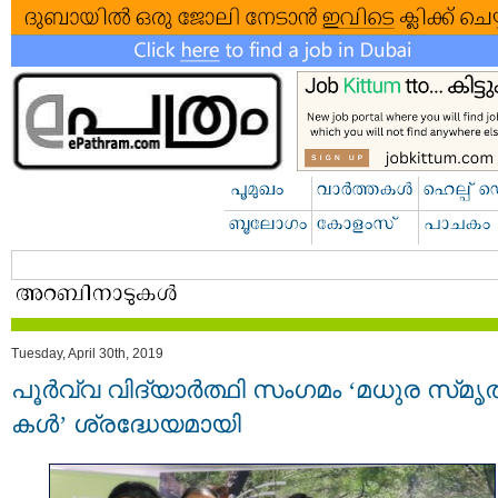
Tuesday, April 30th, 2019
പൂർവ്വ വിദ്യാർത്ഥി സംഗമം ‘മധുര സ്‌മൃ
കൾ’ ശ്രദ്ധേയമായി