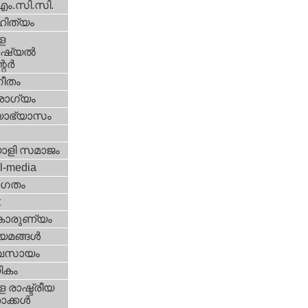
എം.സി.സി.
ിത്യം
ള
്യല്‍
ര്‍
ീതം
ോഗ്യം
യാഭ്യാസം
ാളി സമാജം
l-media
ഗതം
t
കാരുണ്യം
യമങ്ങള്‍
വസായം
ികം
 രാഷ്ട്രീയ
ക്കള്‍