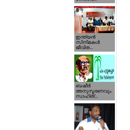
ഇന്ത്യന്‍
സിനിമകള്‍
ജീവിത...
ബഷീര്‍
അനുസ്മരണവും
സാഹിത്...