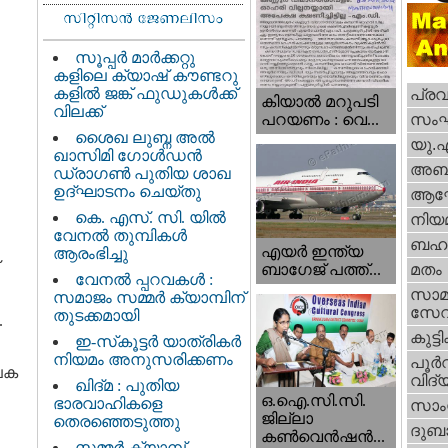
സൂപ്പർ മാർക്കറ്റു
കളിലെ ക്യാഷ് കൗണ്ടറു
കളിൽ ജങ്ക് ഫുഡുകൾക്ക്
പ്ര
കിയാല്‍ മറുപടി
വിലക്ക്
സം
പറയണം : വെ...
ശൈഖ ലുബ്ന അൽ
യു.
ഖാസിമി ഗോൾഡൻ
അബു
ഡ്രാഗൺ പുതിയ ശാഖ
ഉദ്ഘാടനം ചെയ്തു
ആഘ
കെ. എസ്. സി. യിൽ
നിയ
വേനൽ തുമ്പികൾ
ബഹു
എയര്‍ ഇന്ത്യ
ആരംഭിച്ചു
ബാഗേജ് പത്ത്...
മതം
വേനൽ പ്പറവകൾ :
സാമ
സമാജം സമ്മർ ക്യാമ്പിന്
സേ
തുടക്കമായി
.
കുട്ട
ഇ-സ്‌കൂട്ടർ യാത്രികർ
നിയമം അനുസരിക്കണം
പൂര്‍
പക
വിദ്യ
ഖിദ്മ : പുതിയ
ഒ.ഐ.സി.സി.
ഭാരവാഹികളെ
സാംസ
ജില്ലാ
തെരഞ്ഞെടുത്തു
ദുബാ
കൺവെൻഷൻ...
സമ്മർ ക്യാമ്പ്