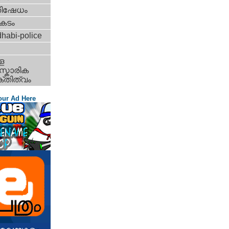
തിഷേധം
കടം
habi-police
ള
്കാരിക
്തിത്വം
our Ad Here