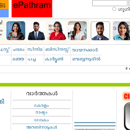
ഗൂഗിള
തി