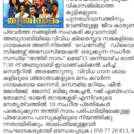
വികാസമില്ലാത്ത
കുട്ടികളുടെ
പുനരധിവാസത്തിനും
വേണ്ടിയുള്ള ജീവ കാരു
പ്രവര്‍ത്ത നങ്ങളില്‍ സഹകരി ക്കുവാനായി
അബുദാബിയിലെ വിവിധ ക്രൈസ്തവ സഭകളിലെ
ഗായകരെ അണി നിരത്തി ‘ഡെസേര്‍ട്ട് ഡിവൈന
സിങ്ങേഴ്സ് അസോസിയേഷന്‍’ ഒരുക്കുന്ന സംഗീത
സന്ധ്യ “തന്ത്രി നാദം” മെയ്‌ 15 ശനിയാഴ്ച രാത്
7:30 ന് അബുദാബി ഇവാഞ്ചലിക്കല്‍ ചര്‍ച്ച്
സെന്ററില്‍ അരങ്ങേറുന്നു. വിവിധ ഗാന ശാഖ
കളിലൂടെ ശ്രോതാക്കളുടെ മനം കവര്‍ന്ന
ഗായകരായ നൈസി, സൌമ്യ മറിയം, ഷീന്‍
ജോര്‍ജ്ജ്, ജോസ്‌, ബിജു തങ്കച്ചന്‍, റജി എബ്രഹാ
തോമസ്‌, രാജന്‍ തറയശ്ശേരി എന്നിവരുടെ
നേതൃത്വത്തില്‍ 10 സംഗീത പ്രതിഭകള്‍
പങ്കെടുക്കുന്ന തന്ത്രി നാദം പരിപാടിയിലേക്കുള്ള
പ്രവേശനം പാസുകളിലൂടെ നിയന്ത്രിക്കു
ന്നതായിരിക്കും. താല്പര്യമുള്ളവര്‍
സംഘാടകരുമായി ബന്ധപ്പെടുക ( 050 77 20 813, 