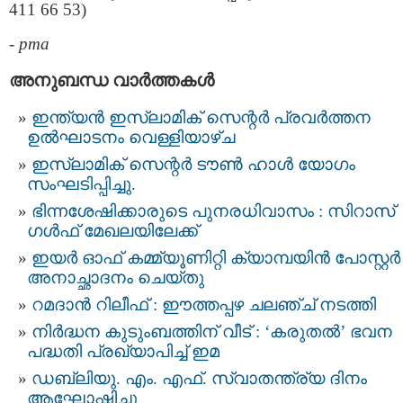
411 66 53)
-
pma
അനുബന്ധ വാര്‍ത്തകള്‍
ഇന്ത്യൻ ഇസ്‌ലാമിക് സെന്റർ പ്രവർത്തന
ഉല്‍ഘാടനം വെള്ളിയാഴ്ച
ഇസ്‌ലാമിക് സെന്റർ ടൗൺ ഹാൾ യോഗം
സംഘടിപ്പിച്ചു.
ഭിന്നശേഷിക്കാരുടെ പുനരധിവാസം : സിറാസ്
ഗൾഫ് മേഖലയിലേക്ക്
ഇയർ ഓഫ് കമ്മ്യൂണിറ്റി ക്യാമ്പയിൻ പോസ്റ്റർ
അനാച്ഛാദനം ചെയ്തു
റമദാൻ റിലീഫ് : ഈത്തപ്പഴ ചലഞ്ച് നടത്തി
നിർദ്ധന കുടുംബത്തിന് വീട് : ‘കരുതൽ’ ഭവന
പദ്ധതി പ്രഖ്യാപിച്ച് ഇമ
ഡബ്ലിയു. എം. എഫ്. സ്വാതന്ത്ര്യ ദിനം
ആഘോഷിച്ചു