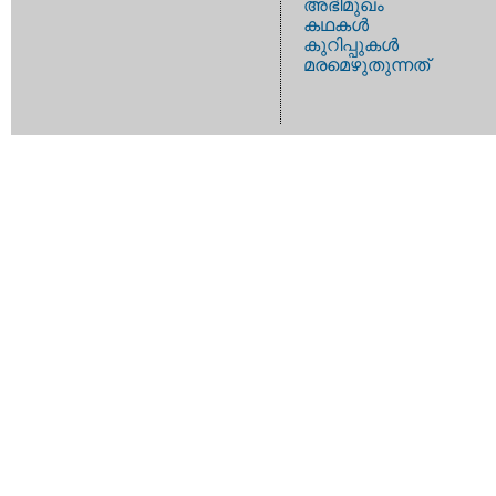
അഭിമുഖം
കഥകള്‍
കുറിപ്പുകള്‍
മരമെഴുതുന്നത്