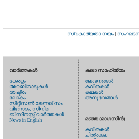
സ്വകാര്യതാ നയം
|
സംഘടനാ 
വാര്‍ത്തകള്‍
കലാ സാഹിത്യം
കേരളം
ലേഖനങ്ങള്‍
അറബിനാടുകള്‍
കവിതകള്‍
രാഷ്ട്രം
കഥകള്‍
ലോകം
അനുഭവങ്ങള്‍
സിറ്റിസണ്‍ ജേണലിസം
വിനോദം, സിനിമ
ബിസിനസ്സ് വാര്‍ത്തകള്‍
മഞ്ഞ (മാഗസിന്‍)
News in English
കവിതകള്‍
ചിത്രകല