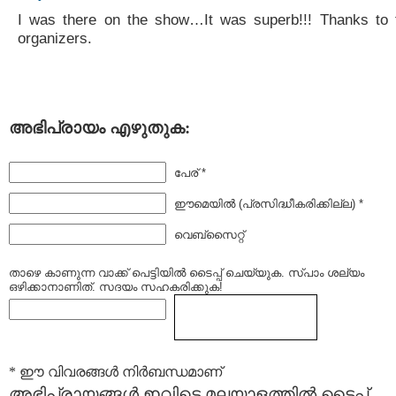
I was there on the show…It was superb!!! Thanks to 
organizers.
അഭിപ്രായം എഴുതുക:
പേര് *
ഈമെയില്‍ (പ്രസിദ്ധീകരിക്കില്ല) *
വെബ്സൈറ്റ്
താഴെ കാണുന്ന വാക്ക് പെട്ടിയില്‍ ടൈപ്പ്‌ ചെയ്യുക. സ്പാം ശല്യം
ഒഴിക്കാനാണിത്. സദയം സഹകരിക്കുക!
* ഈ വിവരങ്ങള്‍ നിര്‍ബന്ധമാണ്
അഭിപ്രായങ്ങള്‍ ഇവിടെ മലയാളത്തില്‍ ടൈപ്പ്