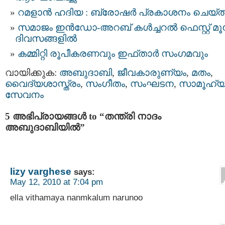
റമളാൻ ഹദിയ : ബ്രോഷർ പ്രകാശനം ചെയ്ത
സമാജം ഇന്‍ഡോ-അറബ് കൾച്ചറൽ ഫെസ്റ്റ് മൂന
ദിവസങ്ങളിൽ
കമ്മിറ്റി രൂപീകരണവും ഇഫ്താർ സംഗമവും
വായിക്കുക:
അബുദാബി
,
ജീവകാരുണ്യം
,
മതം
,
വൈദ്യശാസ്ത്രം
,
സംഗീതം
,
സംഘടന
,
സാമൂഹ്
സേവനം
5 അഭിപ്രായങ്ങള്‍ to “തന്ത്രി നാദം
അബുദാബിയില്‍”
lizy varghese
says:
May 12, 2010 at 7:04 pm
ella vithamaya nanmkalum narunoo