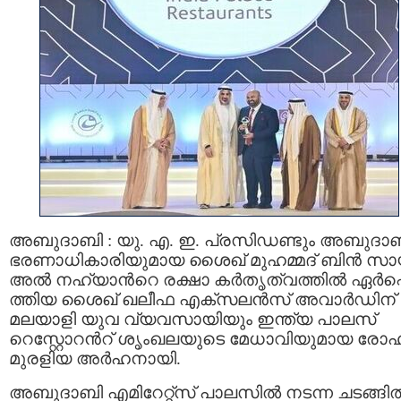
അബുദാബി : യു. എ. ഇ. പ്രസിഡണ്ടും അബുദാ
ഭരണാധികാരിയുമായ ശൈഖ് മുഹമ്മദ് ബിന്‍ സായ
അല്‍ നഹ്യാന്‍റെ രക്ഷാ കര്‍തൃത്വത്തില്‍ ഏര്‍പ്പ
ത്തിയ ശൈഖ് ഖലീഫ എക്സലന്‍സ് അവാർഡിന്
മലയാളി യുവ വ്യവസായി‌യും ഇന്ത്യ പാലസ്
റെസ്റ്റോറന്‍റ് ശൃംഖലയുടെ മേധാവിയുമായ രോഹ
മുരളിയ അർഹനായി.
അബുദാബി എമിറേറ്റ്സ് പാലസിൽ നടന്ന ചടങ്ങി