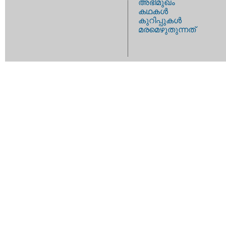
അഭിമുഖം
കഥകള്‍
കുറിപ്പുകള്‍
മരമെഴുതുന്നത്