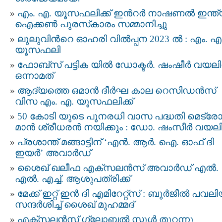
എം. എ. യൂസഫലിക്ക് ഇന്‍റര്‍ നാഷണല്‍ ഇന്ത
ഐക്കണ്‍ പുരസ്‌കാരം സമ്മാനിച്ചു
ലുലുവിന്‍റെ ഓഹരി വിൽപ്പന 2023 ല്‍ : എം. എ
യൂസഫലി
ഫോബ്‌സ് പട്ടിക യില്‍ ഡോക്ടര്‍. ഷംഷീര്‍ വയലി
ഒന്നാമത്
ആദ്യത്തെ ഒമാന്‍ ദീര്‍ഘ കാല റെസിഡന്‍സ്
വിസ എം. എ. യൂസഫലിക്ക്
50 കോടി യുടെ പുനരധി വാസ പദ്ധതി മെട്ര
മാൻ ശ്രീധരൻ നയിക്കും : ഡോ. ഷംസീർ വയല
പ്രശാന്ത് മങ്ങാട്ടിന് ‘എൻ. ആർ. ഐ. ഓഫ് ദി
ഇയർ’ അവാർഡ്
ശൈഖ് ഖലീഫ എക്സലന്‍സ്‌ അവാര്‍ഡ്‌ എല്‍.
എല്‍. എച്ച്. ആശുപത്രിക്ക്
മേക്ക് ഇറ്റ് ഇൻ ദി എമിറേറ്റ്‌സ് : ബുർജീൽ പവ
സന്ദർശിച്ച് ശൈഖ് മുഹമ്മദ്
എക്സലൻസ് ഗ്ലോബൽ സ്കൂൾ തുറന്നു