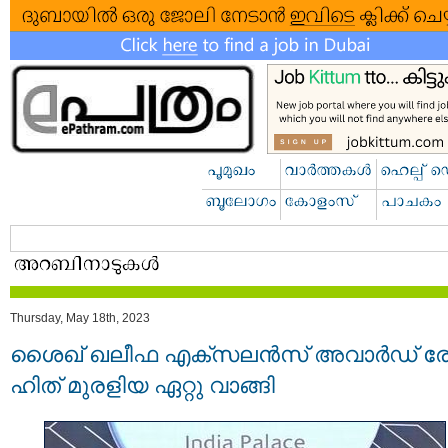
Thursday, May 18th, 2023
ശൈഖ് ഖലീഫ എക്സലന്‍സ് അവാർഡ് രോ
ഹി​ത് മു​ര​ളിയ ഏറ്റു വാങ്ങി