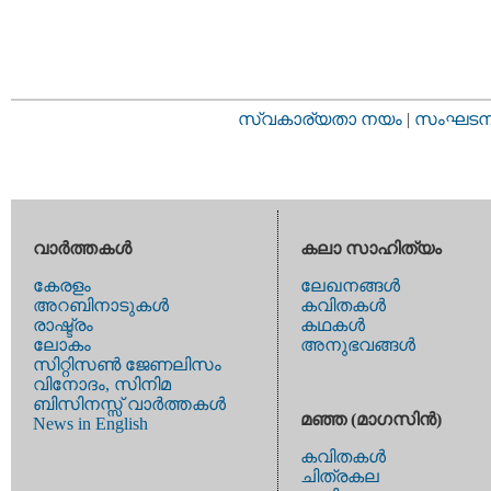
സ്വകാര്യതാ നയം
|
സംഘടനാ 
വാര്‍ത്തകള്‍
കലാ സാഹിത്യം
കേരളം
ലേഖനങ്ങള്‍
അറബിനാടുകള്‍
കവിതകള്‍
രാഷ്ട്രം
കഥകള്‍
ലോകം
അനുഭവങ്ങള്‍
സിറ്റിസണ്‍ ജേണലിസം
വിനോദം, സിനിമ
ബിസിനസ്സ് വാര്‍ത്തകള്‍
മഞ്ഞ (മാഗസിന്‍)
News in English
കവിതകള്‍
ചിത്രകല