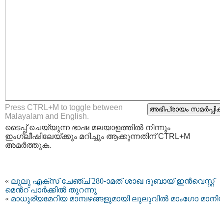
Press CTRL+M to toggle between
Malayalam and English.
ടൈപ്പ്‌ ചെയ്യുന്ന ഭാഷ മലയാളത്തില്‍ നിന്നും
ഇംഗ്ലീഷിലേയ്ക്കും മറിച്ചും ആക്കുന്നതിന് CTRL+M
അമര്‍ത്തുക.
«
ലുലു എക്സ് ചേഞ്ച് 280-ാമത് ശാഖ ദുബായ് ഇന്‍വെസ്റ്റ്
മെന്‍റ് പാര്‍ക്കില്‍ തുറന്നു
«
മാധുര്യമേറിയ മാമ്പഴങ്ങളുമായി ലുലുവിൽ മാംഗോ മാന