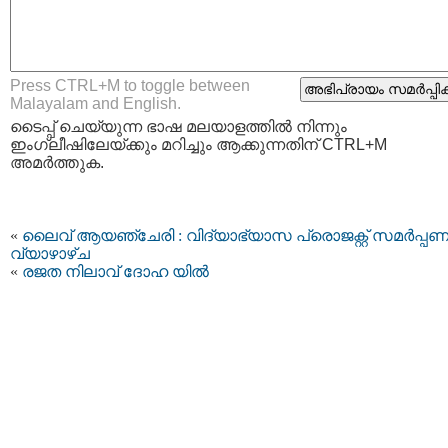
Press CTRL+M to toggle between
Malayalam and English.
ടൈപ്പ്‌ ചെയ്യുന്ന ഭാഷ മലയാളത്തില്‍ നിന്നും
ഇംഗ്ലീഷിലേയ്ക്കും മറിച്ചും ആക്കുന്നതിന് CTRL+M
അമര്‍ത്തുക.
«
ലൈവ് ആയഞ്ചേരി : വിദ്യാഭ്യാസ പ്രൊജക്റ്റ് സമര്‍പ്പണ
വ്യാഴാഴ്ച
«
രജത നിലാവ് ദോഹ യിൽ