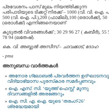
പ്രവേശനം പാസ് മൂലം നിയന്ത്രിക്കുന്ന
പരിപാടിയുടെ ടിക്കറ്റ് നിരക്ക് – 1000 (വി. വി. ഐ. പി
500 (വി. ഐ. പി.),200 (ഫാമിലി),100 (ഒരാൾക്ക്‌), 50
(ഒരാൾക്ക്‌) എന്നിങ്ങനെയാണ്
കൂടുതൽ വിവരങ്ങൾക്ക് ; 30 29 96 27 ( കബീർ), 55 
78 94 (ലതേഷ്).
കെ. വി. അബ്ദുൽ അസീസ്‌ – ചാവക്കാട്, ദോഹ
-
pma
അനുബന്ധ വാര്‍ത്തകള്‍
അനോര ഗ്ലോബൽ പ്രവർത്തന ഉദ്ഘാടനവു
വിദ്യാഭ്യാസ പുരസ്‌കാര സമർപ്പണവും
ഐ. എസ്. സി. ‘യൂത്ത് ഫെസ്റ്റ്’ മൂന്നു
ദിവസങ്ങളിൽ അരങ്ങേറും
ഐ. സി. എ. ഐ. യുടെ ‘തരംഗ്-26’
ശ്രദ്ധേയമായി