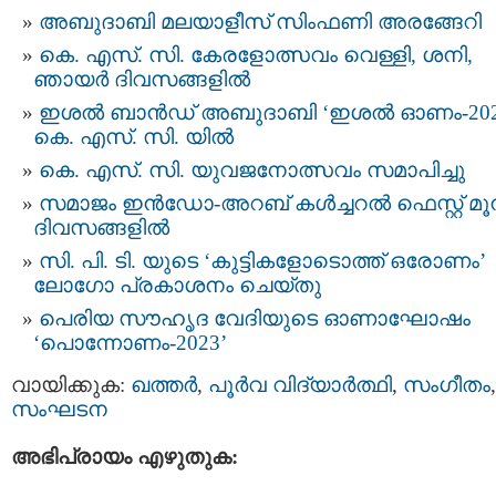
അബുദാബി മലയാളീസ് സിംഫണി അരങ്ങേറി
കെ. എസ്. സി. കേരളോത്സവം വെള്ളി, ശനി,
ഞായർ ദിവസങ്ങളിൽ
ഇശല്‍ ബാന്‍ഡ് അബുദാബി ‘ഇശല്‍ ഓണം-202
കെ. എസ്. സി. യിൽ
കെ. എസ്. സി. യുവജനോത്സവം സമാപിച്ചു
സമാജം ഇന്‍ഡോ-അറബ് കൾച്ചറൽ ഫെസ്റ്റ് മൂന
ദിവസങ്ങളിൽ
സി. പി. ടി. യുടെ ‘കുട്ടികളോടൊത്ത് ഒരോണം’
ലോഗോ പ്രകാശനം ചെയ്തു
പെരിയ സൗഹൃദ വേദിയുടെ ഓണാഘോഷം
‘പൊന്നോണം-2023’
വായിക്കുക:
ഖത്തര്‍
,
പൂര്‍വ വിദ്യാര്‍ത്ഥി
,
സംഗീതം
,
സംഘടന
അഭിപ്രായം എഴുതുക: