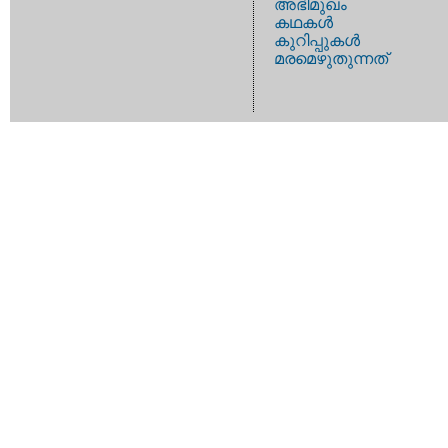
അഭിമുഖം
കഥകള്‍
കുറിപ്പുകള്‍
മരമെഴുതുന്നത്