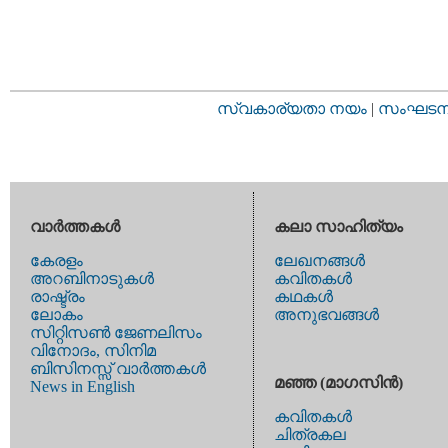
സ്വകാര്യതാ നയം
|
സംഘടനാ 
വാര്‍ത്തകള്‍
കലാ സാഹിത്യം
കേരളം
ലേഖനങ്ങള്‍
അറബിനാടുകള്‍
കവിതകള്‍
രാഷ്ട്രം
കഥകള്‍
ലോകം
അനുഭവങ്ങള്‍
സിറ്റിസണ്‍ ജേണലിസം
വിനോദം, സിനിമ
ബിസിനസ്സ് വാര്‍ത്തകള്‍
മഞ്ഞ (മാഗസിന്‍)
News in English
കവിതകള്‍
ചിത്രകല