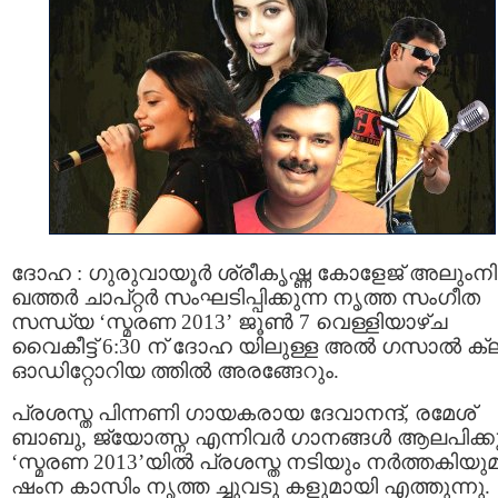
ദോഹ : ഗുരുവായൂർ ശ്രീകൃഷ്ണ കോളേജ് അലുംനി
ഖത്തർ ചാപ്റ്റർ സംഘടിപ്പിക്കുന്ന നൃത്ത സംഗീത
സന്ധ്യ ‘സ്മരണ 2013’ ജൂണ്‍ 7 വെള്ളിയാഴ്ച
വൈകീട്ട് 6:30 ന് ദോഹ യിലുള്ള അൽ ഗസാൽ ക്
ഓഡിറ്റോറിയ ത്തിൽ അരങ്ങേറും.
പ്രശസ്ത പിന്നണി ഗായകരായ ദേവാനന്ദ്, രമേശ്‌
ബാബു, ജ്യോത്സ്ന എന്നിവർ ഗാനങ്ങൾ ആലപിക്കു
‘സ്മരണ 2013’യിൽ പ്രശസ്ത നടിയും നർത്തകിയു
ഷംന കാസിം നൃത്ത ച്ചുവടു കളുമായി എത്തുന്നു.