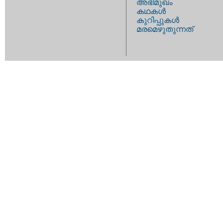
അഭിമുഖം
കഥകള്‍
കുറിപ്പുകള്‍
മരമെഴുതുന്നത്