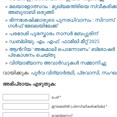
മ​ല​യാ​ളോ​ത്സ​വം : മുഖ്യമന്ത്രിയെ സ്വീകരിക
അബുദാബി ഒരുങ്ങി
ഭിന്നശേഷിക്കാരുടെ പുനരധിവാസം : സിറാസ്
ഗൾഫ് മേഖലയിലേക്ക്
പരദേശി പുരസ്കാരം നാസർ ബേപ്പൂരിന്
ഡബ്ലിയു. എം. എഫ്. ഫാമിലി മീറ്റ് 2025
ആൻറിയ ‘അങ്കമാലി പൊന്നോണം’ ബ്രോഷർ
പ്രകാശനം ചെയ്തു
വിദ്യാഭ്യാസ അവാർഡുകൾ സമ്മാനിച്ചു
വായിക്കുക:
പൂര്‍വ വിദ്യാര്‍ത്ഥി
,
പ്രവാസി
,
സംഘ
അഭിപ്രായം എഴുതുക:
പേര് *
ഈമെയില്‍ (പ്രസിദ്ധീകരിക്കില്ല) *
വെബ്സൈറ്റ്