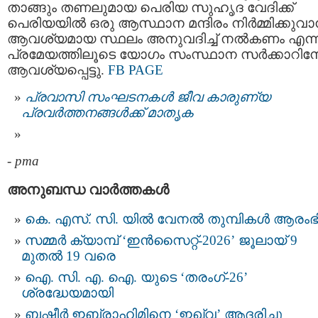
താങ്ങും തണലുമായ പെരിയ സുഹൃദ വേദിക്ക്
പെരിയയിൽ ഒരു ആസ്ഥാന മന്ദിരം നിർമ്മിക്കുവ
ആവശ്യമായ സ്ഥലം അനുവദിച്ച് നൽകണം എന്ന
പ്രമേയത്തിലൂടെ യോഗം സംസ്ഥാന സർക്കാറിന
ആവശ്യപ്പെട്ടു.
FB PAGE
പ്രവാസി സംഘടനകൾ ജീവ കാരുണ്യ
പ്രവർത്തനങ്ങൾക്ക് മാതൃക
-
pma
അനുബന്ധ വാര്‍ത്തകള്‍
കെ. എസ്. സി. യിൽ വേനൽ തുമ്പികൾ ആരംഭിച
സമ്മർ ക്യാമ്പ് ‘ഇൻസൈറ്റ്-2026’ ജൂലായ് 9
മുതൽ 19 വരെ
ഐ. സി. എ. ഐ. യുടെ ‘തരംഗ്-26’
ശ്രദ്ധേയമായി
ബഷീർ ഇബ്രാഹിമിനെ ‘ഇഖ്‌വ’ ആദരിച്ചു