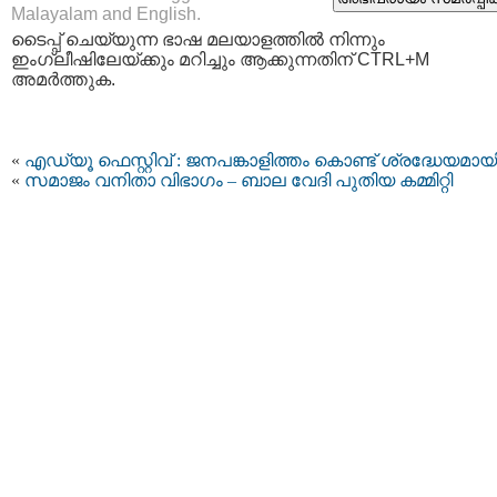
Malayalam and English.
ടൈപ്പ്‌ ചെയ്യുന്ന ഭാഷ മലയാളത്തില്‍ നിന്നും
ഇംഗ്ലീഷിലേയ്ക്കും മറിച്ചും ആക്കുന്നതിന് CTRL+M
അമര്‍ത്തുക.
«
എഡ്യൂ ഫെസ്റ്റിവ് : ജനപങ്കാളിത്തം കൊണ്ട് ശ്രദ്ധേയമായ
«
സമാജം വനിതാ വിഭാഗം – ബാല വേദി പുതിയ കമ്മിറ്റി