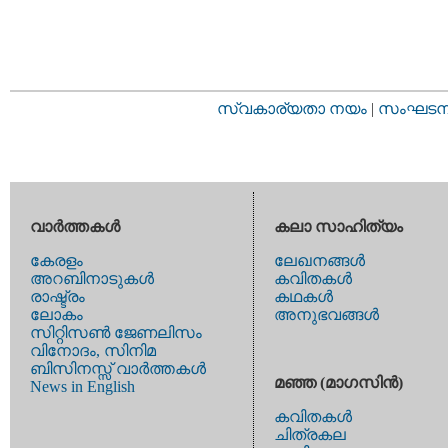
സ്വകാര്യതാ നയം
|
സംഘടനാ 
വാര്‍ത്തകള്‍
കലാ സാഹിത്യം
കേരളം
ലേഖനങ്ങള്‍
അറബിനാടുകള്‍
കവിതകള്‍
രാഷ്ട്രം
കഥകള്‍
ലോകം
അനുഭവങ്ങള്‍
സിറ്റിസണ്‍ ജേണലിസം
വിനോദം, സിനിമ
ബിസിനസ്സ് വാര്‍ത്തകള്‍
മഞ്ഞ (മാഗസിന്‍)
News in English
കവിതകള്‍
ചിത്രകല