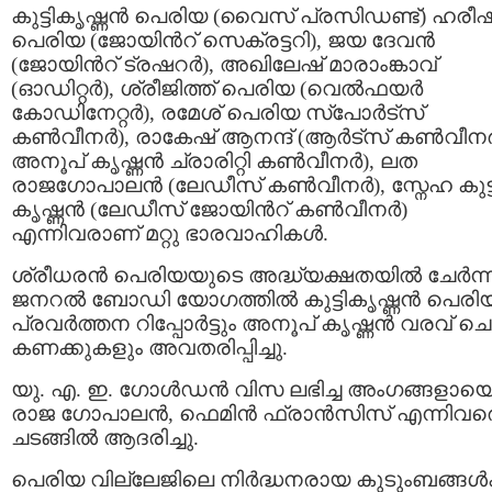
കുട്ടികൃഷ്ണൻ പെരിയ (വൈസ് പ്രസിഡണ്ട്) ഹരീഷ
പെരിയ (ജോയിന്‍റ് സെക്രട്ടറി), ജയ ദേവൻ
(ജോയിന്‍റ് ട്രഷറർ), അഖിലേഷ് മാരാംങ്കാവ്
(ഓഡിറ്റർ), ശ്രീജിത്ത് പെരിയ (വെൽഫയർ
കോഡിനേറ്റർ), രമേശ് പെരിയ സ്പോർട്സ്
കൺവീനർ), രാകേഷ് ആനന്ദ് (ആർട്സ് കൺവീനർ
അനൂപ് കൃഷ്ണൻ ച്രാരിറ്റി കൺവീനർ), ലത
രാജഗോപാലൻ (ലേഡീസ് കൺവീനർ), സ്നേഹ കുട്ട
കൃഷ്ണൻ (ലേഡീസ് ജോയിന്‍റ് കൺവീനർ)
എന്നിവരാണ് മറ്റു ഭാരവാഹികള്‍.
ശ്രീധരൻ പെരിയയുടെ അദ്ധ്യക്ഷതയിൽ ചേർന്
ജനറൽ ബോഡി യോഗത്തിൽ കുട്ടികൃഷ്ണൻ പെരി
പ്രവർത്തന റിപ്പോർട്ടും അനൂപ് കൃഷ്ണൻ വരവ് ച
കണക്കുകളും അവതരിപ്പിച്ചു.
യു. എ. ഇ. ഗോൾഡൻ വിസ ലഭിച്ച അംഗങ്ങളായ
രാജ ഗോപാലൻ, ഫെമിൻ ഫ്രാൻസിസ് എന്നിവര
ചടങ്ങിൽ ആദരിച്ചു.
പെരിയ വില്ലേജിലെ നിർദ്ധനരായ കുടുംബങ്ങൾക്