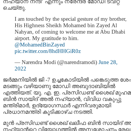
നഹ്യാന് നന്ദി’ എന്നും നരേന്ദ്ര മോഡി ട്വീറ്റ്
ചെയ്തു.
I am touched by the special gesture of my brother,
His Highness Sheikh Mohamed bin Zayed Al
Nahyan, of coming to welcome me at Abu Dhabi
airport. My gratitude to him.
@MohamedBinZayed
pic.twitter.com/8hdHHGiR0z
— Narendra Modi (@narendramodi)
June 28,
2022
ജർമ്മനിയിൽ ജി -7 ഉച്ചകോടിയിൽ പങ്കെടുത്ത ശേ
മടങ്ങും വഴിയാണു മോഡി അബുദാബിയില്‍
എത്തിയത്. യു. എ. ഇ. പ്രസിഡണ്ട് ശൈഖ് മുഹമ്മ
ബിൻ സായിദ് അൽ നഹ്യാന്‍, വിവിധ വകുപ്പു
മന്ത്രിമാര്‍, ഉദ്യോഗസ്ഥര്‍ എന്നിവരുമായി
പ്രധാനമന്ത്രി കൂടിക്കാഴ്ച നടത്തി.
മുന്‍ പ്രസിഡണ്ട് ശൈഖ് ഖലീഫ ബിൻ സായിദ് 
നഹ്യാന്‍റെ വിയോഗത്തിൽ അനുശോചനം രേഖ