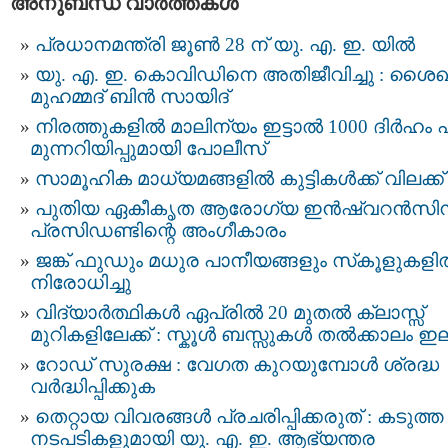
അനുബന്ധ വാര്‍ത്തകള്‍
പ്രധാനമന്ത്രി ജൂണ്‍ 28 ന് യു. എ. ഇ. യില്‍
യു. എ. ഇ. കൊവിഡിനെ അതിജീവിച്ചു : ശൈഖ
മുഹമ്മദ് ബിന്‍ സായിദ്
നിരത്തുകളിൽ മാലിന്യം ഇട്ടാൽ 1000 ദിർഹം പ
മുന്നറിയിപ്പുമായി പോലീസ്
സാമൂഹിക മാധ്യമങ്ങളിൽ കുട്ടികൾക്ക് വിലക്ക്
പുതിയ ഏകീകൃത ആരോഗ്യ ഇൻഷ്വറൻസി
പ്രസിഡണ്ടിന്റെ അംഗീകാരം
ജങ്ക് ഫുഡും മധുര പാനീയങ്ങളും സ്‌കൂളുകള
നിരോധിച്ചു
വിദ്യാർത്ഥികൾ ഏപ്രിൽ 20 മുതൽ ക്ലാസ്സ്‌
മുറികളിലേക്ക് : സ്കൂള്‍ ബസ്സുകള്‍ തല്‍ക്കാലം ഇ
റോഡ് സുരക്ഷ : വേഗത കുറയുമ്പോൾ ശ്രദ്ധ
വർദ്ധിപ്പിക്കുക
തെറ്റായ വിവരങ്ങൾ പ്രചരിപ്പിക്കരുത് : കടുത്ത
നടപടികളുമായി യു. എ. ഇ. ആഭ്യന്തര