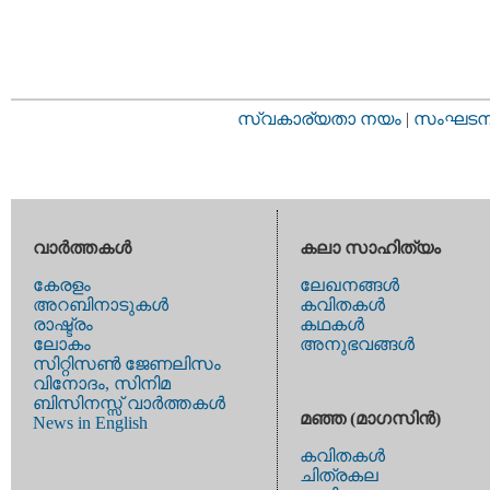
സ്വകാര്യതാ നയം
|
സംഘടനാ 
വാര്‍ത്തകള്‍
കലാ സാഹിത്യം
കേരളം
ലേഖനങ്ങള്‍
അറബിനാടുകള്‍
കവിതകള്‍
രാഷ്ട്രം
കഥകള്‍
ലോകം
അനുഭവങ്ങള്‍
സിറ്റിസണ്‍ ജേണലിസം
വിനോദം, സിനിമ
ബിസിനസ്സ് വാര്‍ത്തകള്‍
മഞ്ഞ (മാഗസിന്‍)
News in English
കവിതകള്‍
ചിത്രകല