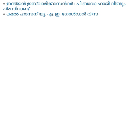
«
ഇന്ത്യൻ ഇസ്ലാമിക്‌ സെന്‍റർ : പി ബാവാ ഹാജി വീണ്ടും
പ്രസിഡണ്ട്
«
കമൽ ഹാസന് യു. എ. ഇ. ​ഗോൾഡൻ വിസ