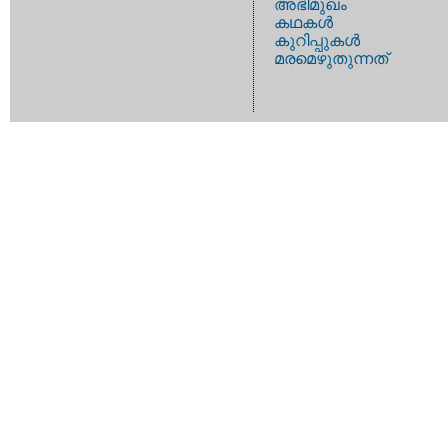
അഭിമുഖം
കഥകള്‍
കുറിപ്പുകള്‍
മരമെഴുതുന്നത്