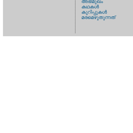
അഭിമുഖം
കഥകള്‍
കുറിപ്പുകള്‍
മരമെഴുതുന്നത്