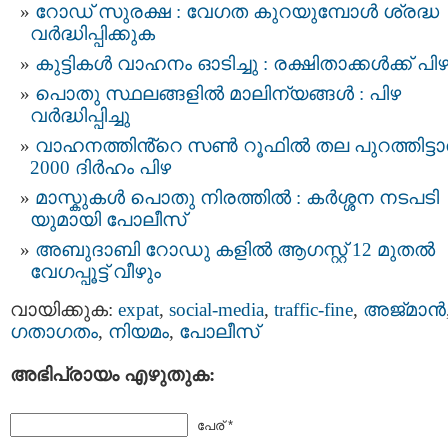
റോഡ് സുരക്ഷ : വേഗത കുറയുമ്പോൾ ശ്രദ്ധ
വർദ്ധിപ്പിക്കുക
കുട്ടികൾ വാഹനം ഓടിച്ചു : രക്ഷിതാക്കൾക്ക് പി
പൊതു സ്ഥലങ്ങളിൽ മാലിന്യങ്ങൾ : പിഴ
വർദ്ധിപ്പിച്ചു
വാഹനത്തിൻ്റെ സൺ റൂഫിൽ തല പുറത്തിട്ട
2000 ദിർഹം പിഴ
മാസ്കുകള്‍ പൊതു നിരത്തില്‍ : കര്‍ശ്ശന നടപടി
യുമായി പോലീസ്
അബുദാബി റോഡു കളിൽ ആഗസ്റ്റ് 12 മുതല്‍
വേഗപ്പൂട്ട് വീഴും
വായിക്കുക:
expat
,
social-media
,
traffic-fine
,
അജ്മാന്‍
ഗതാഗതം
,
നിയമം
,
പോലീസ്
അഭിപ്രായം എഴുതുക:
പേര് *