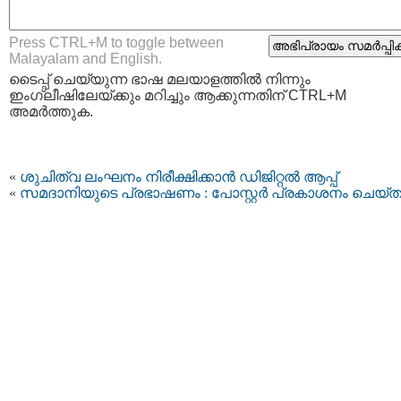
Press CTRL+M to toggle between
Malayalam and English.
ടൈപ്പ്‌ ചെയ്യുന്ന ഭാഷ മലയാളത്തില്‍ നിന്നും
ഇംഗ്ലീഷിലേയ്ക്കും മറിച്ചും ആക്കുന്നതിന് CTRL+M
അമര്‍ത്തുക.
«
ശുചിത്വ ലംഘനം നിരീക്ഷിക്കാൻ ഡിജിറ്റൽ ആപ്പ്
«
സമദാനിയുടെ പ്രഭാഷണം : പോസ്റ്റർ പ്രകാശനം ചെയ്ത