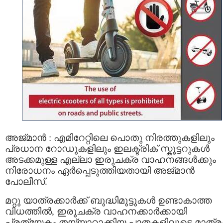
അജ്മാൻ : എമിറേറ്റിലെ പൊതു നിരത്തുകളിലും
പ്രധാന റോഡുകളിലും ഇലക്ട്രിക് സ്കൂട്ടറുകൾ
അടക്കമുള്ള എല്ലാ ഇരുചക്ര വാഹനങ്ങൾക്കും
നിരോധനം ഏർപ്പെടുത്തിയതായി അജ്മാൻ
പോലീസ്.
മറ്റു യാത്രക്കാർക്ക് ബുദ്ധിമുട്ടുകൾ ഉണ്ടാകാത്ത
വിധത്തിൽ, ഇരുചക്ര വാഹനക്കാർക്കായി
പ്രത്യേകം തയ്യാറാക്കിയ പാതകളിലൂടെ മാത്ര