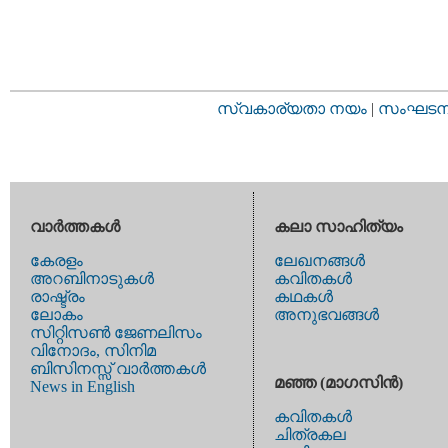
സ്വകാര്യതാ നയം
|
സംഘടനാ 
വാര്‍ത്തകള്‍
കലാ സാഹിത്യം
കേരളം
ലേഖനങ്ങള്‍
അറബിനാടുകള്‍
കവിതകള്‍
രാഷ്ട്രം
കഥകള്‍
ലോകം
അനുഭവങ്ങള്‍
സിറ്റിസണ്‍ ജേണലിസം
വിനോദം, സിനിമ
ബിസിനസ്സ് വാര്‍ത്തകള്‍
മഞ്ഞ (മാഗസിന്‍)
News in English
കവിതകള്‍
ചിത്രകല