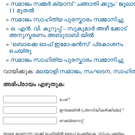
സമാജം സമ്മര്‍ ക്യാമ്പ് ‘ചങ്ങാതി ക്കൂട്ടം’ ജൂലാ
11 മുതല്‍
സമാജം സാഹിത്യ പുരസ്കാരം സമ്മാനിച്ചു
ഒ. എൻ. വി. കുറുപ്പ് – സുകുമാർ അഴീ ക്കോട്
അനുസ്മരണം അബുദാബി യിൽ
‘ബൊക്കെ ഓഫ് ഇമോഷന്‍സ്’ പ്രകാശനം
ചെയ്തു
സമാജം സാഹിത്യ പുരസ്കാരം സമ്മാനിച്ചു
വായിക്കുക:
മലയാളി സമാജം
,
സംഘടന
,
സാഹിത
അഭിപ്രായം എഴുതുക:
പേര് *
ഈമെയില്‍ (പ്രസിദ്ധീകരിക്കില്ല) *
വെബ്സൈറ്റ്
താഴെ കാണുന്ന വാക്ക് പെട്ടിയില്‍ ടൈപ്പ്‌ ചെയ്യുക. സ്പാം ശല്യം