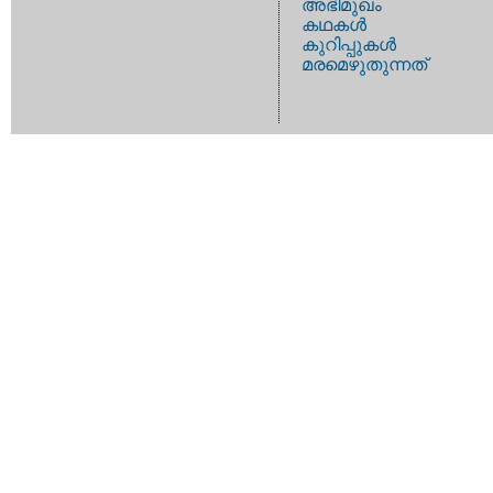
അഭിമുഖം
കഥകള്‍
കുറിപ്പുകള്‍
മരമെഴുതുന്നത്