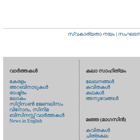
സ്വകാര്യതാ നയം
|
സംഘടനാ 
വാര്‍ത്തകള്‍
കലാ സാഹിത്യം
കേരളം
ലേഖനങ്ങള്‍
അറബിനാടുകള്‍
കവിതകള്‍
രാഷ്ട്രം
കഥകള്‍
ലോകം
അനുഭവങ്ങള്‍
സിറ്റിസണ്‍ ജേണലിസം
വിനോദം, സിനിമ
ബിസിനസ്സ് വാര്‍ത്തകള്‍
മഞ്ഞ (മാഗസിന്‍)
News in English
കവിതകള്‍
ചിത്രകല