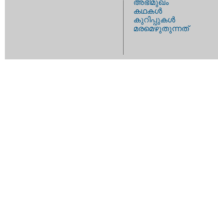
അഭിമുഖം
കഥകള്‍
കുറിപ്പുകള്‍
മരമെഴുതുന്നത്