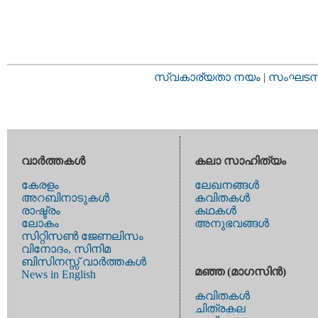
സ്വകാര്യതാ നയം
|
സംഘടനാ 
വാര്‍ത്തകള്‍
കലാ സാഹിത്യം
കേരളം
ലേഖനങ്ങള്‍
അറബിനാടുകള്‍
കവിതകള്‍
രാഷ്ട്രം
കഥകള്‍
ലോകം
അനുഭവങ്ങള്‍
സിറ്റിസണ്‍ ജേണലിസം
വിനോദം, സിനിമ
ബിസിനസ്സ് വാര്‍ത്തകള്‍
മഞ്ഞ (മാഗസിന്‍)
News in English
കവിതകള്‍
ചിത്രകല