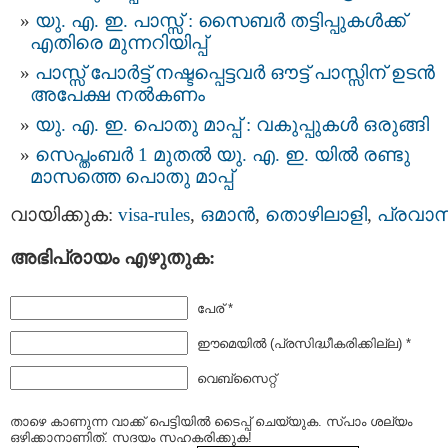
യു. എ. ഇ. പാസ്സ് : സൈബർ തട്ടിപ്പുകൾക്ക്
എതിരെ മുന്നറിയിപ്പ്
പാസ്സ് പോർട്ട് നഷ്ടപ്പെട്ടവര്‍ ഔട്ട് പാസ്സിന് ഉടൻ
അപേക്ഷ നല്‍കണം
യു. എ. ഇ. പൊതു മാപ്പ് : വകുപ്പുകൾ ഒരുങ്ങി
സെപ്തംബർ 1 മുതൽ യു. എ. ഇ. യിൽ രണ്ടു
മാസത്തെ പൊതു മാപ്പ്
വായിക്കുക:
visa-rules
,
ഒമാന്‍
,
തൊഴിലാളി
,
പ്രവാ
അഭിപ്രായം എഴുതുക:
പേര് *
ഈമെയില്‍ (പ്രസിദ്ധീകരിക്കില്ല) *
വെബ്സൈറ്റ്
താഴെ കാണുന്ന വാക്ക് പെട്ടിയില്‍ ടൈപ്പ്‌ ചെയ്യുക. സ്പാം ശല്യം
ഒഴിക്കാനാണിത്. സദയം സഹകരിക്കുക!