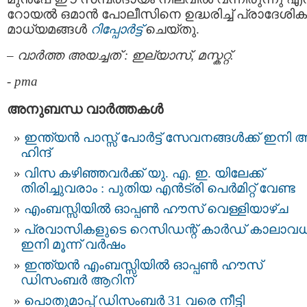
റോയൽ ഒമാൻ പോലീസിനെ ഉദ്ധരിച്ച് പ്രാദേശിക
മാധ്യമങ്ങൾ
റിപ്പോർട്ട്
ചെയ്തു.
– വാർത്ത അയച്ചത് : ഇല്യാസ്, മസ്കറ്റ്.
-
pma
അനുബന്ധ വാര്‍ത്തകള്‍
ഇന്ത്യന്‍ പാസ്സ്‌ പോർട്ട് സേവനങ്ങള്‍ക്ക് ഇനി 
ഹിന്ദ്
വിസ കഴിഞ്ഞവർക്ക് യു. എ. ഇ. യിലേക്ക്
തിരിച്ചുവരാം : പുതിയ എൻട്രി പെർമിറ്റ് വേണ്ട
എംബസ്സിയിൽ ഓപ്പൺ ഹൗസ് വെള്ളിയാഴ്ച
പ്രവാസികളുടെ റെസിഡന്റ് കാർഡ് കാലാവധ
ഇനി മൂന്ന് വർഷം
ഇന്ത്യന്‍ എംബസ്സിയിൽ ഓപ്പൺ ഹൗസ്
ഡിസംബര്‍ ആറിന്
പൊതുമാപ്പ് ഡിസംബർ 31 വരെ നീട്ടി