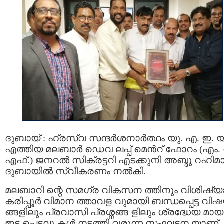
ദുബായ് : ഹ്രസ്വ സന്ദര്‍ശനാര്‍ത്ഥം യു. എ. ഇ. യ
എത്തിയ മലബാർ ഡെവ ലപ്പ് മെൻറ് ഫോറം (എം. 
എഫ്.) ജനറൽ സിക്രട്ടറി എടക്കുനി അബ്ദു റഹിമാ
ദുബായില്‍ സ്വീകരണം നൽകി.
മലബാറി ന്റെ സമഗ്ര വികസന ത്തിനും വിശിഷ്യ
കരിപ്പൂർ വിമാന ത്താവള വുമായി ബന്ധപ്പെട്ട വി
ങ്ങളിലും പ്രവാസി പ്രശ്നങ്ങ ളിലും ശ്രദ്ധേയ മായ
ഇട പെടലു കൾ നടത്തി വരുന്ന സംഘടന യാണ്