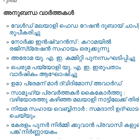
-
pma
അനുബന്ധ വാര്‍ത്തകള്‍
വേള്‍ഡ് മലയാളി ഫെഡ റേഷന്‍ ദുബായ് ചാപ്റ്
രൂപീകരിച്ചു
നോർക്ക ഇൻഷ്വറൻസ് : കറാമയിൽ
രജിസ്‌ട്രേഷൻ സഹായം ഒരുക്കുന്നു
അരോമ യു. എ. ഇ. കമ്മിറ്റി പുനഃസംഘടിപ്പിച്ചു
പെരുമ പയ്യോളി യു. എ. ഇ. ഇരുപതാം
വാർഷികം ആഘോഷിച്ചു
ഉമാ പ്രേമന് മാർ ദ്വിദിമോസ് അവാർഡ്
സാമൂഹ്യ പ്രവർത്തകർ കൈകോർത്തു :
വഴിയോരത്തു കഴിഞ്ഞ മലയാളി നാട്ടിലേക്ക് തിരിച
നിയമ സഹായ വെബ്ബിനാർ : സമദാനി ഉദ്ഘാട
ചെയ്യും
കേരളം പുനർ നിർമ്മി ക്കുവാന്‍ പ്രവാസി കളു
പങ്ക് നിർണ്ണായകം