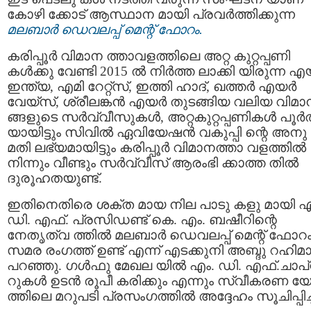
കോഴി ക്കോട് ആസ്ഥാന മായി പ്രവർത്തിക്കുന്ന
മലബാർ ഡെവലപ്പ് മെന്റ് ഫോറം.
കരിപ്പൂർ വിമാന ത്താവളത്തിലെ അറ്റ കുറ്റപ്പണി
കൾക്കു വേണ്ടി 2015 ൽ നിർത്ത ലാക്കി യിരുന്ന 
ഇന്ത്യ, എമി റേറ്റ്സ്, ഇത്തി ഹാദ്, ഖത്തർ എയർ
വേയ്സ്, ശ്രീലങ്കൻ എയർ തുടങ്ങിയ വലിയ വിമാ
ങ്ങളുടെ സർവ്വീസുകൾ, അറ്റകുറ്റപ്പണികൾ പൂർത
യായിട്ടും സിവിൽ ഏവിയേഷൻ വകുപ്പി ന്റെ അനു
മതി ലഭ്യമായിട്ടും കരിപ്പൂർ വിമാനത്താ വളത്തിൽ
നിന്നും വീണ്ടും സർവ്വീസ് ആരംഭി ക്കാത്ത തിൽ
ദുരൂഹതയുണ്ട്.
ഇതിനെതിരെ ശക്ത മായ നില പാടു കളു മായി എ
ഡി. എഫ്. പ്രസിഡണ്ട് കെ. എം. ബഷീറിന്റെ
നേതൃത്വ ത്തിൽ മലബാർ ഡെവലപ്പ് മെന്റ് ഫോറ
സമര രംഗത്ത് ഉണ്ട് എന്ന് എടക്കുനി അബ്ദു റഹിമ
പറഞ്ഞു. ഗൾഫു മേഖല യില്‍ എം. ഡി. എഫ്.ചാപ്റ്
റുകൾ ഉടൻ രൂപീ കരിക്കും എന്നും സ്വീകരണ 
ത്തിലെ മറുപടി പ്രസംഗത്തിൽ അദ്ദേഹം സൂചിപ്പിച്