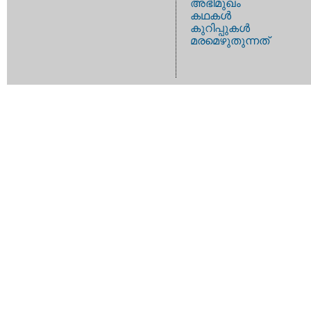
അഭിമുഖം
കഥകള്‍
കുറിപ്പുകള്‍
മരമെഴുതുന്നത്