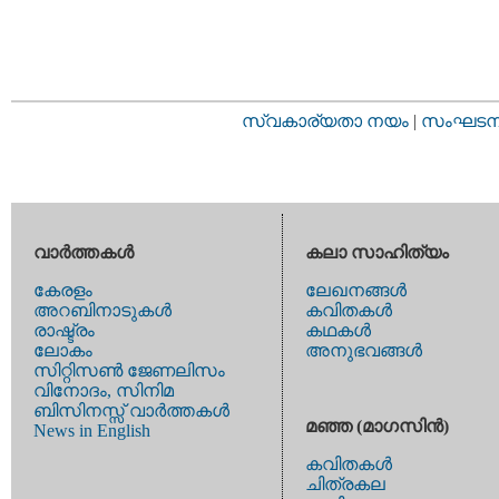
സ്വകാര്യതാ നയം
|
സംഘടനാ 
വാര്‍ത്തകള്‍
കലാ സാഹിത്യം
കേരളം
ലേഖനങ്ങള്‍
അറബിനാടുകള്‍
കവിതകള്‍
രാഷ്ട്രം
കഥകള്‍
ലോകം
അനുഭവങ്ങള്‍
സിറ്റിസണ്‍ ജേണലിസം
വിനോദം, സിനിമ
ബിസിനസ്സ് വാര്‍ത്തകള്‍
മഞ്ഞ (മാഗസിന്‍)
News in English
കവിതകള്‍
ചിത്രകല