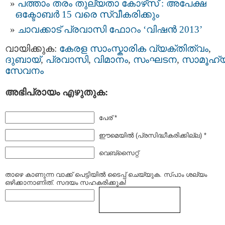
പത്താം തരം തുല്യതാ കോഴ്‌സ് : അപേക്ഷ
ഒക്ടോബര്‍ 15 വരെ സ്വീകരിക്കും
ചാവക്കാട് പ്രവാസി ഫോറം ‘വിഷൻ 2013’
വായിക്കുക:
കേരള സാംസ്കാരിക വ്യക്തിത്വം
,
ദുബായ്‌
,
പ്രവാസി
,
വിമാനം
,
സംഘടന
,
സാമൂഹ്
സേവനം
അഭിപ്രായം എഴുതുക:
പേര് *
ഈമെയില്‍ (പ്രസിദ്ധീകരിക്കില്ല) *
വെബ്സൈറ്റ്
താഴെ കാണുന്ന വാക്ക് പെട്ടിയില്‍ ടൈപ്പ്‌ ചെയ്യുക. സ്പാം ശല്യം
ഒഴിക്കാനാണിത്. സദയം സഹകരിക്കുക!