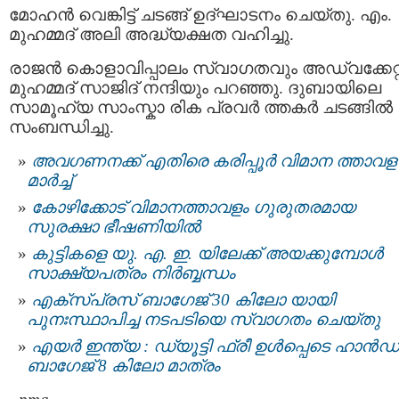
മോഹൻ വെങ്കിട്ട് ചടങ്ങ് ഉദ്‌ഘാടനം ചെയ്തു. എം.
മുഹമ്മദ് അലി അദ്ധ്യക്ഷത വഹിച്ചു.
രാജൻ കൊളാവിപ്പാലം സ്വാഗതവും അഡ്വക്കേറ്റ
മുഹമ്മദ് സാജിദ് നന്ദിയും പറഞ്ഞു. ദുബായിലെ
സാമൂഹ്യ സാംസ്കാ രിക പ്രവര്‍ ത്തകര്‍ ചടങ്ങില്‍
സംബന്ധിച്ചു.
അവഗണനക്ക് എതിരെ കരിപ്പൂര്‍ വിമാന ത്താവള
മാര്‍ച്ച്
കോഴിക്കോട്‌ വിമാനത്താവളം ഗുരുതരമായ
സുരക്ഷാ ഭീഷണിയില്‍
കുട്ടികളെ യു. എ. ഇ. യിലേക്ക് അയക്കുമ്പോള്‍
സാക്ഷ്യപത്രം നിർബ്ബന്ധം
എക്‌സ്പ്രസ് ബാഗേജ് 30 കിലോ യായി
പുനഃസ്ഥാപിച്ച നടപടിയെ സ്വാഗതം ചെയ്തു
എയർ ഇന്ത്യ : ഡ്യൂട്ടി ഫ്രീ ഉൾപ്പെടെ ഹാൻഡ്
ബാഗേജ് 8 കിലോ മാത്രം