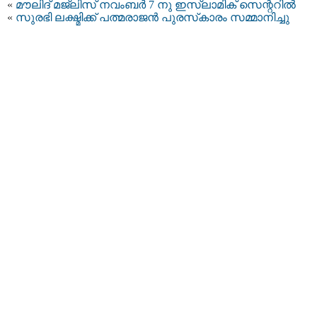
«
മൗലിദ് മജ്‌ലിസ് നവംബർ 7 നു ഇസ്‌ലാമിക് സെന്ററിൽ
«
സുരഭി ലക്ഷ്മിക്ക് പത്മരാജൻ പുരസ്‌കാരം സമ്മാനിച്ചു