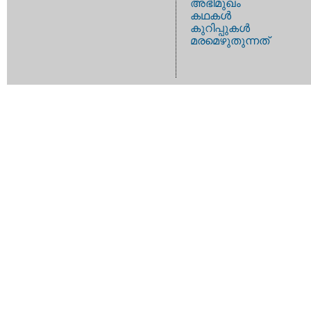
അഭിമുഖം
കഥകള്‍
കുറിപ്പുകള്‍
മരമെഴുതുന്നത്