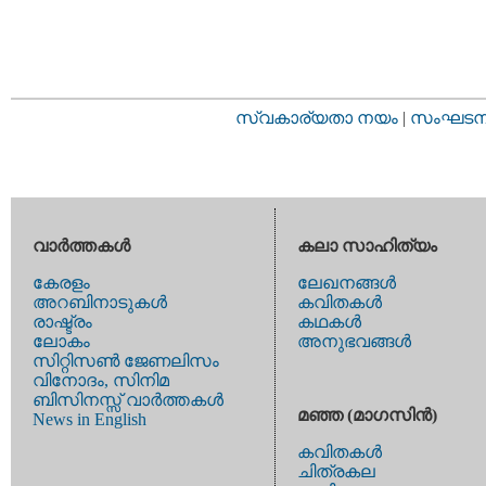
സ്വകാര്യതാ നയം
|
സംഘടനാ 
വാര്‍ത്തകള്‍
കലാ സാഹിത്യം
കേരളം
ലേഖനങ്ങള്‍
അറബിനാടുകള്‍
കവിതകള്‍
രാഷ്ട്രം
കഥകള്‍
ലോകം
അനുഭവങ്ങള്‍
സിറ്റിസണ്‍ ജേണലിസം
വിനോദം, സിനിമ
ബിസിനസ്സ് വാര്‍ത്തകള്‍
മഞ്ഞ (മാഗസിന്‍)
News in English
കവിതകള്‍
ചിത്രകല