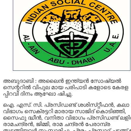
അബുദാബി : അലൈന്‍ ഇന്ത്യൻ സോഷ്യൽ
സെന്ററില്‍ വിപുല മായ പരിപാടി കളോടെ കേരള
പ്പിറവി ദിനം ആഘോ ഷിച്ചു.
ഐ. എസ്. സി. പ്രസിഡണ്ട്​ ശശിസ്​റ്റീഫൻ, കലാ
വിഭാഗം സെക്രട്ടറി മാരായ സാജിദ്​ കൊടിഞ്ഞി,
സൈഫു ദ്ധീന്‍, വനിതാ വിഭാഗം പ്രസിഡണ്ട് ലള
രാമചന്ദ്രൻ, ജിമ്മി, രാമ ചന്ദ്രൻ പേരാ​മ്പ്ര
തുടങ്ങിയവർ സംസാരിച്ചു. ​പ്രേം പ്രസാദ് ചടങ്ങ്​ ഉ