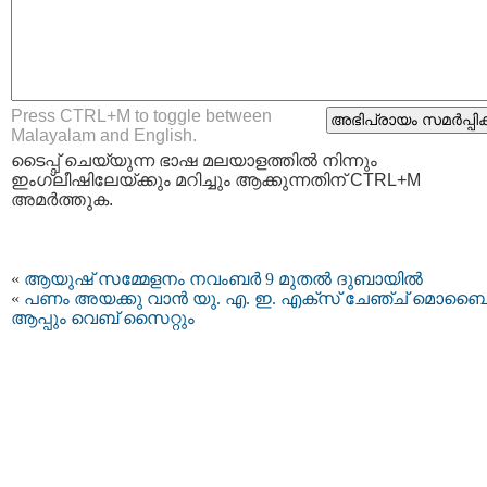
Press CTRL+M to toggle between
Malayalam and English.
ടൈപ്പ്‌ ചെയ്യുന്ന ഭാഷ മലയാളത്തില്‍ നിന്നും
ഇംഗ്ലീഷിലേയ്ക്കും മറിച്ചും ആക്കുന്നതിന് CTRL+M
അമര്‍ത്തുക.
«
ആയുഷ് സമ്മേളനം നവംബര്‍ 9 മുതൽ ദുബായിൽ
«
പണം അയക്കു വാന്‍ യു. എ. ഇ. എക്സ് ചേഞ്ച് മൊബ
ആപ്പും വെബ് സൈറ്റും