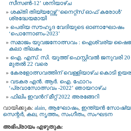
സീസൺ-12’ ശനിയാഴ്ച
ശക്തി തിയ്യറ്റേഴ്സ് ‘നൈറ്റ്സ് ഓഫ് കരോൾ’
ശ്രദ്ധേയമായി
പെരിയ സൗഹൃദ വേദിയുടെ ഓണാഘോഷം
‘പൊന്നോണം-2023’
സമാജം യുവജനോത്സവം : ഐശ്വര്യ ഷൈജ
കലാ തിലകം
ഐ. എസ്. സി. യൂത്ത് ഫെസ്റ്റിവല്‍ ജനുവരി 20
മുതല്‍ 22 വരെ
കേരളോത്സവത്തിന് വെള്ളിയാഴ്ച കൊടി ഉയര
വടകര എൻ. ആർ. ഐ. ഫോറം
‘പ്രവാസോത്സവം -2022’ ഞായറാഴ്ച
ഫിലിം ഇവന്‍റ് മീറ്റ് 2022 അരങ്ങേറി
വായിക്കുക:
alain
,
ആഘോഷം
,
ഇന്ത്യന്‍ സോഷ്യല
സെന്റര്‍
,
കല
,
നൃത്തം
,
സംഗീതം
,
സംഘടന
അഭിപ്രായം എഴുതുക: