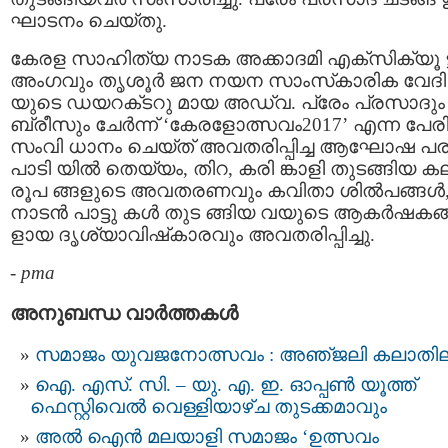
ഘാടനം ചെയ്​തു.
കേരള സാഹിത്യ നാടക അക്കാദമി എക്​സിക്യൂ ട്ടീ
അംഗവും തൃശൂർ ജന നയന സാംസ്​കാരിക വേദി
യുടെ ഡയറക്​ടറു മായ അഡ്വ. പ്രേം പ്രസാദും
ബ്രീസും ചേര്‍ന്ന് ‘കേരളോത്സവം2017’ എന്ന പേരി
സംവി ധാനം ചെയ്ത് അവതരിപ്പിച്ച ആഘോഷ പര
പാടി യില്‍ തെയ്യം, തിറ, കരി ങ്കാളി തുടങ്ങിയ ക
രൂപ ങ്ങളു​ടെ അവതരണവും കവിതാ ശിൽപങ്ങൾ
നാടൻ പാട്ടു കൾ തുട ങ്ങിയ വയുടെ ആകര്‍ഷകങ
ളായ ദൃശ്യാവിഷ്​കാരവും അവതരിപ്പിച്ചു.
-
pma
അനുബന്ധ വാര്‍ത്തകള്‍
സമാജം യുവജനോത്സവം : അഞ്‌ജലി കലാതി
ഐ. എസ്. സി. – യു. എ. ഇ. ഓപ്പണ്‍ യൂത്ത്
ഫെസ്റ്റിവെൽ വെള്ളിയാഴ്ച തുടക്കമാവും
അൽ ഐൻ മലയാളി സമാജം ‘ഉത്സവം