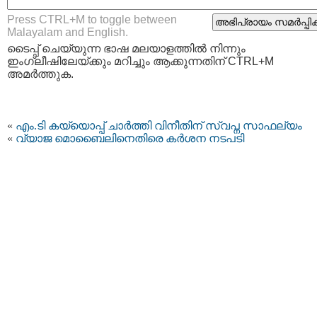
Press CTRL+M to toggle between
Malayalam and English.
ടൈപ്പ്‌ ചെയ്യുന്ന ഭാഷ മലയാളത്തില്‍ നിന്നും
ഇംഗ്ലീഷിലേയ്ക്കും മറിച്ചും ആക്കുന്നതിന് CTRL+M
അമര്‍ത്തുക.
«
എം.ടി കയ്യൊപ്പ് ചാര്‍ത്തി വിനീതിന് സ്വപ്ന സാഫല്യം
«
വ്യാജ മൊബൈലിനെതിരെ കര്‍ശന നടപടി