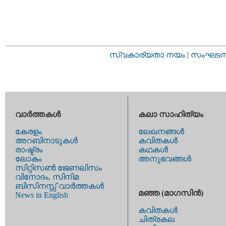
സ്വകാര്യതാ നയം
|
സംഘടനാ 
വാര്‍ത്തകള്‍
കലാ സാഹിത്യം
കേരളം
ലേഖനങ്ങള്‍
അറബിനാടുകള്‍
കവിതകള്‍
രാഷ്ട്രം
കഥകള്‍
ലോകം
അനുഭവങ്ങള്‍
സിറ്റിസണ്‍ ജേണലിസം
വിനോദം, സിനിമ
ബിസിനസ്സ് വാര്‍ത്തകള്‍
മഞ്ഞ (മാഗസിന്‍)
News in English
കവിതകള്‍
ചിത്രകല