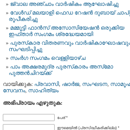
ജ്വാല അഞ്ചാം വാർഷികം ആഘോഷിച്ചു
വേള്‍ഡ് മലയാളി ഫെഡ റേഷന്‍ ദുബായ് ചാപ്റ്
രൂപീകരിച്ചു
മമ്മൂട്ടി ഫാന്‍സ് അസോസിയേഷന്‍ ഒരുക്കിയ
ഇഫ്താര്‍ സംഗമം ശ്രദ്ധേയമായി
പുരസ്‌കാര വിതരണവും വാര്‍ഷികാഘോഷവു
സംഘടിപ്പിച്ചു
സംര്‍ഗ സംഗമം വെള്ളിയാഴ്ച
പാം അക്ഷരമുദ്ര പുരസ്‌കാരം അസ്‌മോ
പുത്തന്‍ചിറയ്ക്ക്‌
വായിക്കുക:
പ്രവാസി
,
ഷാര്‍ജ
,
സംഘടന
,
സാമൂഹ
സേവനം
,
സാഹിത്യം
അഭിപ്രായം എഴുതുക:
പേര് *
ഈമെയില്‍ (പ്രസിദ്ധീകരിക്കില്ല) *