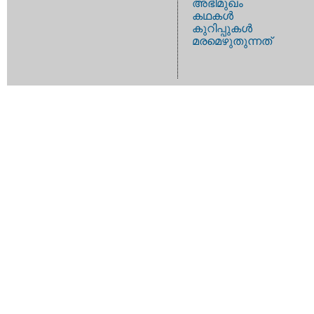
അഭിമുഖം
കഥകള്‍
കുറിപ്പുകള്‍
മരമെഴുതുന്നത്