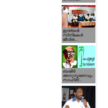
ഇന്ത്യന്‍
സിനിമകള്‍
ജീവിത...
ബഷീര്‍
അനുസ്മരണവും
സാഹിത്...