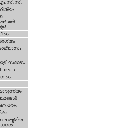
എം.സി.സി.
ിത്യം
ള
്യല്‍
ര്‍
ീതം
ോഗ്യം
യാഭ്യാസം
ാളി സമാജം
l-media
ഗതം
t
കാരുണ്യം
യമങ്ങള്‍
വസായം
ികം
 രാഷ്ട്രീയ
ക്കള്‍