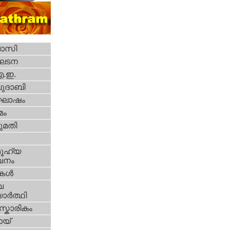
വാസി
ഘടന
എ.ഇ.
ദാബി
ോഷം
മം
മതി
ൂഹ്യ
വനം
ികള്‍
വ
ാര്‍ത്ഥി
്കാരികം
യ്‌