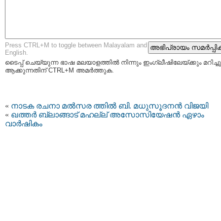
Press CTRL+M to toggle between Malayalam and
English.
ടൈപ്പ്‌ ചെയ്യുന്ന ഭാഷ മലയാളത്തില്‍ നിന്നും ഇംഗ്ലീഷിലേയ്ക്കും മറിച്ചു
ആക്കുന്നതിന് CTRL+M അമര്‍ത്തുക.
«
നാടക രചനാ മല്‍സര ത്തില്‍ ബി. മധുസൂദനന്‍ വിജയി
«
ഖത്തർ ബ്ലാങ്ങാട് മഹല്ല് അസോസിയേഷൻ ഏഴാം
വാർഷികം