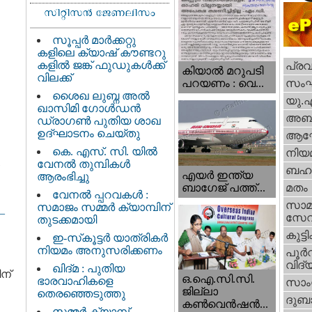
സൂപ്പർ മാർക്കറ്റു
കളിലെ ക്യാഷ് കൗണ്ടറു
കളിൽ ജങ്ക് ഫുഡുകൾക്ക്
പ്ര
കിയാല്‍ മറുപടി
വിലക്ക്
സം
പറയണം : വെ...
ശൈഖ ലുബ്ന അൽ
യു.
ഖാസിമി ഗോൾഡൻ
അബു
ഡ്രാഗൺ പുതിയ ശാഖ
ഉദ്ഘാടനം ചെയ്തു
ആഘ
കെ. എസ്. സി. യിൽ
നിയ
വേനൽ തുമ്പികൾ
ബഹു
എയര്‍ ഇന്ത്യ
ആരംഭിച്ചു
ബാഗേജ് പത്ത്...
മതം
വേനൽ പ്പറവകൾ :
സാമ
സമാജം സമ്മർ ക്യാമ്പിന്
–
സേ
തുടക്കമായി
കുട്ട
ഇ-സ്‌കൂട്ടർ യാത്രികർ
നിയമം അനുസരിക്കണം
പൂര്‍
വിദ്യ
ഖിദ്മ : പുതിയ
ിന്
ഒ.ഐ.സി.സി.
ഭാരവാഹികളെ
സാംസ
ജില്ലാ
തെരഞ്ഞെടുത്തു
ദുബാ
കൺവെൻഷൻ...
സമ്മർ ക്യാമ്പ്