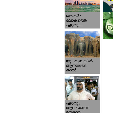
ഖത്തര്‍ :
ലോകത്തെ
ഏറ്റവും...
യു.എ.ഇ.യില്‍
ആനയുടെ
കാല്‍...
ഏറ്റവും
ആദരിക്കുന്ന
നേതാവ...