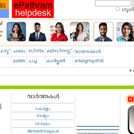
ഗൂഗിള
ു