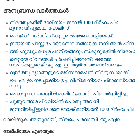
അനുബന്ധ വാര്‍ത്തകള്‍
നിരത്തുകളിൽ മാലിന്യം ഇട്ടാൽ 1000 ദിർഹം പിഴ :
മുന്നറിയിപ്പുമായി പോലീസ്
പെയ്ഡ് പാർക്കിംഗ് കൂടുതൽ മേഖലകളിലേക്ക്
ഇന്ത്യന്‍ പാസ്സ്‌ പോർട്ട് സേവനങ്ങള്‍ക്ക് ഇനി അല്‍ ഹിന്ദ്
ജങ്ക് ഫുഡും മധുര പാനീയങ്ങളും സ്‌കൂളുകളിൽ നിരോധിച
തെറ്റായ വിവരങ്ങൾ പ്രചരിപ്പിക്കരുത് : കടുത്ത
നടപടികളുമായി യു. എ. ഇ. ആഭ്യന്തര മന്ത്രാലയം
വളർത്തു മൃഗങ്ങളുടെ രജിസ്​ട്രേഷൻ നിർബ്ബന്ധമാക്കി
യു. എ. ഇ. നടപ്പാക്കിയ ഉച്ച വിശ്രമ നിയമം പ്രാബല്യത
വന്നു
പൊതു സ്ഥലങ്ങളിൽ മാലിന്യങ്ങൾ : പിഴ വർദ്ധിപ്പിച്ചു
പുതുവത്സര പിറവിയിൽ പൊതു അവധി
മുന്നറിയിപ്പ് ഇല്ലാതെ ട്രാക്ക് മാറിയാൽ 1000 ദിർഹം പിഴ
വായിക്കുക:
അബുദാബി
,
നിയമം
,
പ്രവാസി
,
യു.എ.ഇ.
അഭിപ്രായം എഴുതുക: