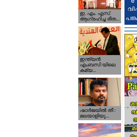
ഇ. എം. എസ്.
ആഗ്രഹിച്ച രീത...
ഇന്ത്യന്‍
എംബസി യിലെ
കമ്യ...
ഷാര്‍ജയില്‍ തീ :
മലയാളിയു...