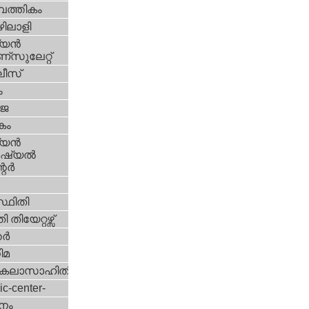
പത്തികം
ിലാളി
യന്‍
സുലേറ്റ്
ീസ്
ം
‍ജ
കം
യന്‍
്യല്‍
ര്‍
്ഥിതി
 തിയേറ്റഴ്സ്
്‍
ിമ
കലാസാഹിതി
ic-center-
നം