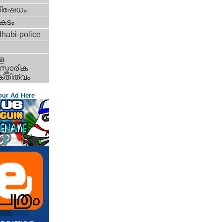
തിഷേധം
കടം
habi-police
ള
്കാരിക
്തിത്വം
our Ad Here