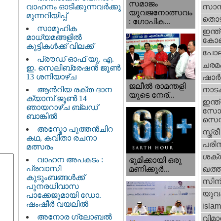
സമാജം
വാഹനം ഓടിക്കുന്നവർക്കു
സാമ്
യുവജനോത്സവം
മുന്നറിയിപ്പ്
തൊഴ
: ഗോപിക...
സാമൂഹിക
ഇന്ത്
മാധ്യമങ്ങളിൽ
കോണ്
കുട്ടികൾക്ക് വിലക്ക്
പോല
പ്രൗഡ് ഓഫ് യു. എ.
ചരമ
ഇ. സെലിബ്രേഷൻ ജൂൺ
13 ശനിയാഴ്ച
ഷാര്
ജലീല്‍ രാമന്തളി
ആൻറിയ രക്ത ദാന
നാട
യുടെ നേര്...
ക്യാമ്പ് ജൂൺ 14
ഇന്ത്
ഞായറാഴ്ച ബ്ലഡ്
സോഷ
ബാങ്കിൽ
സെന്റ
അസ്മോ പുത്തൻചിറ
സ്ത്രീ
കഥ, കവിതാ രചനാ
പരിസ
മത്സരം
ശക്തി
വാഹന അപകടം :
ഭൂമിക്കായി ഒരു
പ്രവാസി
മണിക്കൂര്‍...
ഖത്തര
കുടുംബങ്ങൾക്ക്
സിന
പുനരധിവാസ
യുവ
പാക്കേജുമായി ഡോ.
ഷംഷീർ വയലിൽ
islam
അനോര ഗ്ലോബൽ
വിമാ