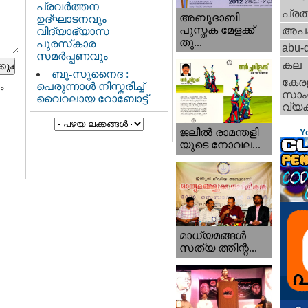
പ്രവർത്തന
പ്ര
അബുദാബി
ഉദ്ഘാടനവും
പുസ്തക മേളക്ക്
അപ
വിദ്യാഭ്യാസ
തു...
പുരസ്‌കാര
abu-d
സമർപ്പണവും
കല
ബൂ-സുനൈദ :
കേര
പെരുന്നാൾ നിസ്കരിച്ച്
ം
സാംസ
വൈറലായ റോബോട്ട്
വ്യക
ജലീല്‍ രാമന്തളി
Y
യുടെ നോവല...
മാധ്യമങ്ങള്‍
സത്യ ത്തിന്റ...