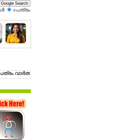
്‍
eപത്രം‍