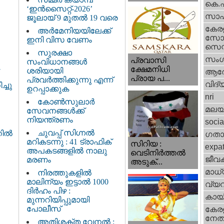
കെ.
‘ഇൻസൈറ്റ്-2026’
സാഹ
ജൂലായ് 9 മുതൽ 19 വരെ
കേര
അർമേനിയയിലേക്ക്
സോഷ
ഇനി വിസ വേണം
സെന്റ
സുരക്ഷാ
സംഗ
പ്രവാസി
സംവിധാനങ്ങൾ
ക്ഷേമനിധി
ശരിയായി
ആര
പ്രായ പ...
പ്രവർത്തിക്കുന്നു എന്ന്
വിദ്
്ചു
ഉറപ്പാക്കുക
nri
കോൺസുലാർ
മലയ
സേവനങ്ങൾക്ക്
നിയന്ത്രണം
socia
ചുവപ്പ് സിഗ്നൽ
്തിൽ
ഗതാ
മറികടന്നു : 41 ട്രാഫിക്
സിറിയ :
expa
അപകടങ്ങളിൽ നാലു
വെടിനിർത്തൽ
ജീവ
മരണം
അടുക്...
മാധ്
നിരത്തുകളിൽ
മാലിന്യം ഇട്ടാൽ 1000
വ്യ
ദിർഹം പിഴ :
കായ
മുന്നറിയിപ്പുമായി
പോലീസ്
കേരള
നേതാ
അതിശക്ത വേനൽ :