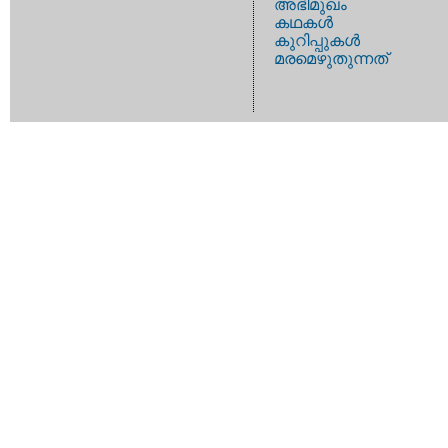
അഭിമുഖം
കഥകള്‍
കുറിപ്പുകള്‍
മരമെഴുതുന്നത്