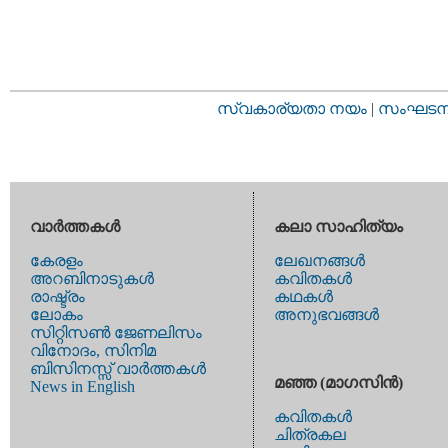
സ്വകാര്യതാ നയം
|
സംഘടനാ 
വാര്‍ത്തകള്‍
കലാ സാഹിത്യം
കേരളം
ലേഖനങ്ങള്‍
അറബിനാടുകള്‍
കവിതകള്‍
രാഷ്ട്രം
കഥകള്‍
ലോകം
അനുഭവങ്ങള്‍
സിറ്റിസണ്‍ ജേണലിസം
വിനോദം, സിനിമ
ബിസിനസ്സ് വാര്‍ത്തകള്‍
മഞ്ഞ (മാഗസിന്‍)
News in English
കവിതകള്‍
ചിത്രകല