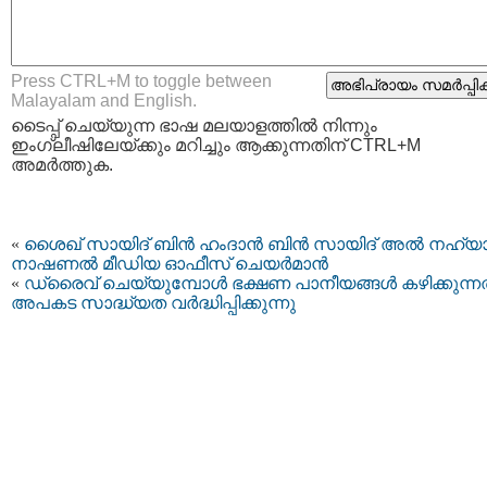
Press CTRL+M to toggle between
Malayalam and English.
ടൈപ്പ്‌ ചെയ്യുന്ന ഭാഷ മലയാളത്തില്‍ നിന്നും
ഇംഗ്ലീഷിലേയ്ക്കും മറിച്ചും ആക്കുന്നതിന് CTRL+M
അമര്‍ത്തുക.
«
ശൈഖ് സായിദ് ബിൻ ഹംദാൻ ബിൻ സായിദ് അൽ നഹ്യാന
നാഷണൽ മീഡിയ ഓഫീസ് ചെയർമാന്‍
«
ഡ്രൈവ് ചെയ്യുമ്പോൾ ഭക്ഷണ പാനീയങ്ങൾ കഴിക്കുന്നത
അപകട സാദ്ധ്യത വർദ്ധിപ്പിക്കുന്നു