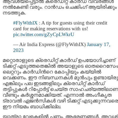
ആവശ്യപ്പെട്ടാല്‍ ക്രെഡിറ്റ് കാർഡ് വിവരങ്ങള്‍
നൽകേണ്ടി വരും. റാൻഡം ചെക്കിംഗ് ആയിരിക്കും
നടത്തുക.
#FlyWithIX
: A tip for guests using their credit
card for making reservations with us!
pic.twitter.com/gZyCpLWkrU
— Air India Express (@FlyWithIX)
January 17,
2023
മറ്റൊരാളുടെ ക്രെഡിറ്റ് കാര്‍ഡ് ഉപയോഗിച്ചാണ്
ടിക്കറ്റ് എടുത്തതെങ്കില്‍ അയാളുടെ ഓതറൈസേഷ
ലെറ്ററും കാര്‍ഡിന്‍റെ കോപ്പിയും കയ്യില്‍
വെക്കണം. ഈ നിബന്ധനകള്‍ മുന്‍പും ഉണ്ടായിരു
എങ്കിലും പല ഇടങ്ങളിലും ക്രെഡിറ്റ് കാര്‍ഡ്
തട്ടിപ്പുകള്‍ റിപ്പോര്‍ട്ട് ചെയ്ത സാഹചര്യത്തിലാണ
വീണ്ടും കര്‍ശ്ശനമാക്കിയത്. എന്നാല്‍ അംഗീകൃത
ട്രാവൽ ഏജൻസികൾ വഴി ടിക്കറ്റ് എടുക്കുന്നവര
ഈ നിയമം ബാധിക്കില്ല.
യാത്രാ വേളകളില്‍ പണം, ആഭരണങ്ങള്‍, അവശ