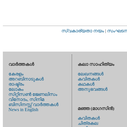
സ്വകാര്യതാ നയം
|
സംഘടനാ 
വാര്‍ത്തകള്‍
കലാ സാഹിത്യം
കേരളം
ലേഖനങ്ങള്‍
അറബിനാടുകള്‍
കവിതകള്‍
രാഷ്ട്രം
കഥകള്‍
ലോകം
അനുഭവങ്ങള്‍
സിറ്റിസണ്‍ ജേണലിസം
വിനോദം, സിനിമ
ബിസിനസ്സ് വാര്‍ത്തകള്‍
മഞ്ഞ (മാഗസിന്‍)
News in English
കവിതകള്‍
ചിത്രകല