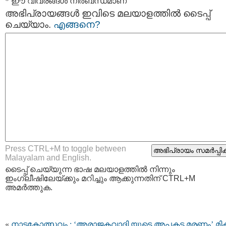
* ഈ വിവരങ്ങള്‍ നിര്‍ബന്ധമാണ്
അഭിപ്രായങ്ങള്‍ ഇവിടെ മലയാളത്തില്‍ ടൈപ്പ്
ചെയ്യാം.
എങ്ങനെ?
Press CTRL+M to toggle between
Malayalam and English.
ടൈപ്പ്‌ ചെയ്യുന്ന ഭാഷ മലയാളത്തില്‍ നിന്നും
ഇംഗ്ലീഷിലേയ്ക്കും മറിച്ചും ആക്കുന്നതിന് CTRL+M
അമര്‍ത്തുക.
«
നാടകോത്സവം : ‘അരാജകവാദി യുടെ അപകട മരണം’ മിക