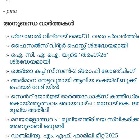
-
pma
അനുബന്ധ വാര്‍ത്തകള്‍
ഗ്ലോബൽ വില്ലേജ് മെയ് 31 വരെ പ്രവർത്തിക്
ഫൈസൽസ് വിന്റർ ഫെസ്റ്റ് ശ്രദ്ധേയമായി
ഐ. സി. എ. ഐ. യുടെ ‘തരംഗ്-26’
ശ്രദ്ധേയമായി
മെട്രോ കപ്പ് സീസൺ-2 ട്രോഫി ലോഞ്ചിംഗ്
അഭിമാന നേട്ടവുമായി ആലിയ ഷെയ്ഖ് ബുക്ക്
ഫെയർ വേദിയിൽ
സെന്‍റ് ജോർജ്ജ് ഓർത്തഡോൿസ്‌ കത്തീഡ്
കൊയ്ത്തുത്സവം ഞായറാഴ്ച : മനോജ് കെ. 
മുഖ്യ അതിഥി
മ​ല​യാ​ളോ​ത്സ​വം : മുഖ്യമന്ത്രിയെ സ്വീകരിക
അബുദാബി ഒരുങ്ങി
ഡബ്ലിയു. എം. എഫ്. ഫാമിലി മീറ്റ് 2025