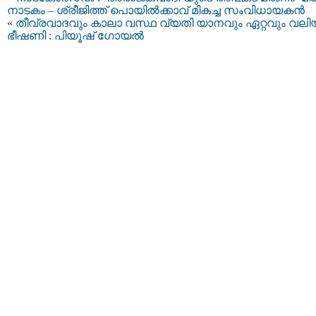
നാടകം – ശ്രീജിത്ത് പൊയില്‍ക്കാവ് മികച്ച സംവിധായകന്‍
«
തീവ്രവാദവും കാലാ വസ്ഥ വ്യതി യാനവും ഏറ്റവും വലി
ഭീഷണി : പിയൂഷ് ഗോയല്‍