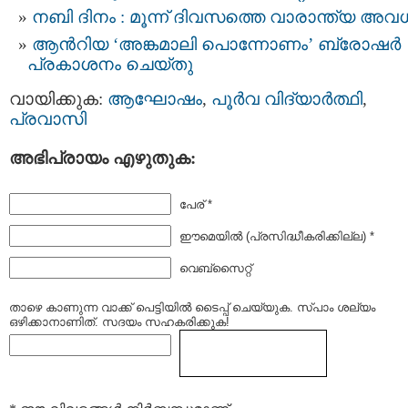
നബി ദിനം : മൂന്ന് ദിവസത്തെ വാരാന്ത്യ അവ
ആൻറിയ ‘അങ്കമാലി പൊന്നോണം’ ബ്രോഷർ
പ്രകാശനം ചെയ്തു
വായിക്കുക:
ആഘോഷം
,
പൂര്‍വ വിദ്യാര്‍ത്ഥി
,
പ്രവാസി
അഭിപ്രായം എഴുതുക:
പേര് *
ഈമെയില്‍ (പ്രസിദ്ധീകരിക്കില്ല) *
വെബ്സൈറ്റ്
താഴെ കാണുന്ന വാക്ക് പെട്ടിയില്‍ ടൈപ്പ്‌ ചെയ്യുക. സ്പാം ശല്യം
ഒഴിക്കാനാണിത്. സദയം സഹകരിക്കുക!