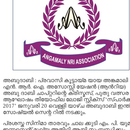
അബുദാബി : പ്രവാസി കൂട്ടായ്മ യായ അങ്കമാലി
എൻ. ആർ. ഐ. അസോസ്സി യേഷൻ (ആൻറിയ)
അബു ദാബി ചാപ്റ്ററിന്റെ ക്രിസ്മസ്, പുതു വത്സര
ആഘോഷം തിയോഫില ലോജി സ്റ്റിക്സ് ‘സ്പാർക്
2017’ ജനുവരി 20 വെള്ളി യാഴ്ച അബുദാബി ഇന്ത
സോഷ്യൽ സെന്റ റിൽ നടക്കും.
പ്രശസ്ത സിനിമാ താരവും ചാല ക്കുടി എം. പി. യ
ഇന്നസെന്റ് മുഖ്യ അതിഥി ആയി സംബന്ധിക്കും.