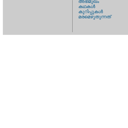
അഭിമുഖം
കഥകള്‍
കുറിപ്പുകള്‍
മരമെഴുതുന്നത്