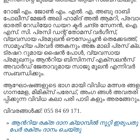
റോജി എം. ജോൺ എം. എൽ. എ, അബു ദാബി
പോലീസ് മേജർ അലി ഹാമിദ് അൽ ആമറി, പ്രവ
ഭാരതി റേഡിയോ ഡയറ ക്ടർ ചന്ദ്ര സേനൻ, ഐ.
എസ്. സി. പ്രസി ഡന്റ് തോമസ് വർഗീസ്,
വ്യവസായ പ്രമുഖൻ ഔസേപ്പച്ചൻ തെക്കേടത്ത്,
സാമൂഹ്യ പ്രവർ ത്തകനും അങ്ക മാലി പ്രസ് ക്
ട്രഷറ റുമായ ഷൈൻ പോൾ, വ്യവസായ
പ്രമുഖനും ആൻറിയ ബിസിനസ് എക്സലൻസ്
അവാർഡ് ജേതാവുമായ സാജു മൂലൻ എന്നിവർ
സംബന്ധിക്കും.
ആഘോഷങ്ങളുടെ ഭാഗ മായി വിവിധ മത്സര ങ്ങള
ഗാനമേള, മിമിക്സ് പരേഡ്, അംഗ ങ്ങൾ അവതരി
പ്പിക്കുന്ന വിവിധ കലാ പരി പാടി കളും അരങ്ങേറും
വിവരങ്ങൾക്ക്: 055 84 69 171.
ആന്‍റിയ രക്ത ദാന ക്യാമ്പില്‍ നൂറ്റി ഇരുപതു
പേര്‍ രക്തം ദാനം ചെയ്തു