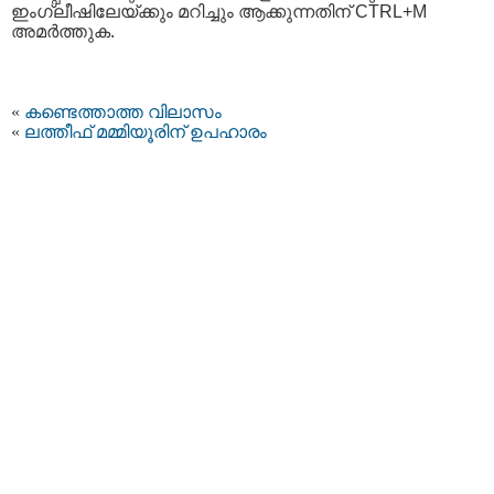
ഇംഗ്ലീഷിലേയ്ക്കും മറിച്ചും ആക്കുന്നതിന് CTRL+M
അമര്‍ത്തുക.
«
കണ്ടെത്താത്ത വിലാസം
«
ലത്തീഫ് മമ്മിയൂരിന് ഉപഹാരം