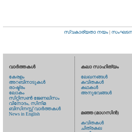
സ്വകാര്യതാ നയം
|
സംഘടനാ 
വാര്‍ത്തകള്‍
കലാ സാഹിത്യം
കേരളം
ലേഖനങ്ങള്‍
അറബിനാടുകള്‍
കവിതകള്‍
രാഷ്ട്രം
കഥകള്‍
ലോകം
അനുഭവങ്ങള്‍
സിറ്റിസണ്‍ ജേണലിസം
വിനോദം, സിനിമ
ബിസിനസ്സ് വാര്‍ത്തകള്‍
മഞ്ഞ (മാഗസിന്‍)
News in English
കവിതകള്‍
ചിത്രകല