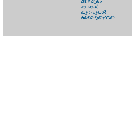
അഭിമുഖം
കഥകള്‍
കുറിപ്പുകള്‍
മരമെഴുതുന്നത്