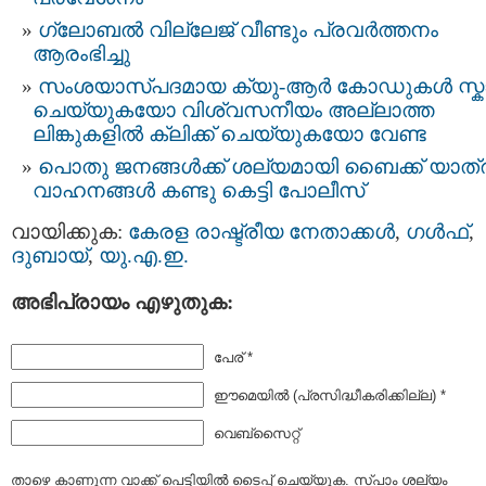
ഗ്ലോബൽ വില്ലേജ് വീണ്ടും പ്രവർത്തനം
ആരംഭിച്ചു
സംശയാസ്പദമായ ക്യു-ആർ കോഡുകൾ സ്
ചെയ്യുകയോ വിശ്വസനീയം അല്ലാത്ത
ലിങ്കുകളിൽ ക്ലിക്ക് ചെയ്യുകയോ വേണ്ട
പൊതു ജനങ്ങൾക്ക് ശല്യമായി ബൈക്ക് യാത്ര
വാഹനങ്ങൾ കണ്ടു കെട്ടി പോലീസ്
വായിക്കുക:
കേരള രാഷ്ട്രീയ നേതാക്കള്‍
,
ഗള്‍ഫ്‌
,
ദുബായ്‌
,
യു.എ.ഇ.
അഭിപ്രായം എഴുതുക:
പേര് *
ഈമെയില്‍ (പ്രസിദ്ധീകരിക്കില്ല) *
വെബ്സൈറ്റ്
താഴെ കാണുന്ന വാക്ക് പെട്ടിയില്‍ ടൈപ്പ്‌ ചെയ്യുക. സ്പാം ശല്യം