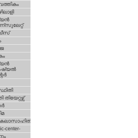
പത്തികം
ിലാളി
യന്‍
സുലേറ്റ്
ീസ്
ം
‍ജ
കം
യന്‍
്യല്‍
ര്‍
്ഥിതി
 തിയേറ്റഴ്സ്
്‍
ിമ
കലാസാഹിതി
ic-center-
നം