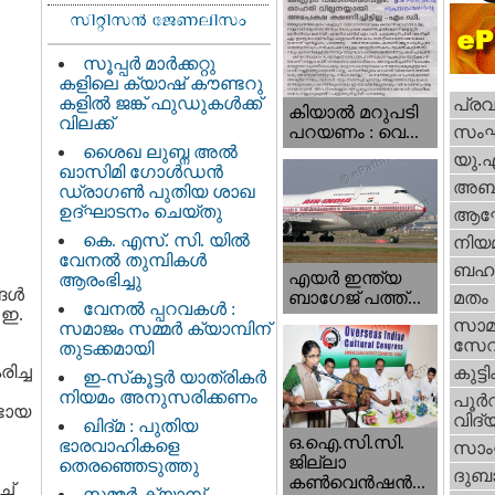
സൂപ്പർ മാർക്കറ്റു
കളിലെ ക്യാഷ് കൗണ്ടറു
കളിൽ ജങ്ക് ഫുഡുകൾക്ക്
പ്ര
കിയാല്‍ മറുപടി
വിലക്ക്
സം
പറയണം : വെ...
ശൈഖ ലുബ്ന അൽ
യു.
ഖാസിമി ഗോൾഡൻ
അബു
ഡ്രാഗൺ പുതിയ ശാഖ
ഉദ്ഘാടനം ചെയ്തു
ആഘ
കെ. എസ്. സി. യിൽ
നിയ
വേനൽ തുമ്പികൾ
ബഹു
എയര്‍ ഇന്ത്യ
ആരംഭിച്ചു
ള്‍
ബാഗേജ് പത്ത്...
മതം
വേനൽ പ്പറവകൾ :
 ഇ.
സാമ
സമാജം സമ്മർ ക്യാമ്പിന്
സേ
തുടക്കമായി
ച്ച
കുട്ട
ഇ-സ്‌കൂട്ടർ യാത്രികർ
നിയമം അനുസരിക്കണം
പൂര്‍
്ടായ
വിദ്യ
ഖിദ്മ : പുതിയ
ഒ.ഐ.സി.സി.
ഭാരവാഹികളെ
സാംസ
ജില്ലാ
തെരഞ്ഞെടുത്തു
ദുബാ
കൺവെൻഷൻ...
ച്
സമ്മർ ക്യാമ്പ്