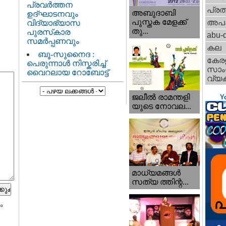
പ്രവർത്തന
പ്ര
അബുദാബി
ഉദ്ഘാടനവും
പുസ്തക മേളക്ക്
അപ
വിദ്യാഭ്യാസ
തു...
പുരസ്‌കാര
abu-d
സമർപ്പണവും
കല
ബൂ-സുനൈദ :
കേര
പെരുന്നാൾ നിസ്കരിച്ച്
സാംസ
വൈറലായ റോബോട്ട്
വ്യക
ജലീല്‍ രാമന്തളി
Y
യുടെ നോവല...
മാധ്യമങ്ങള്‍
സത്യ ത്തിന്റ...
ം