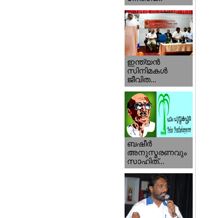
ഇന്ത്യന്‍
സിനിമകള്‍
ജീവിത...
ബഷീര്‍
അനുസ്മരണവും
സാഹിത്...