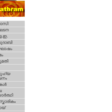
വാസി
ഘടന
എ.ഇ.
ദാബി
ോഷം
മം
മതി
ൂഹ്യ
വനം
ികള്‍
വ
ാര്‍ത്ഥി
്കാരികം
യ്‌