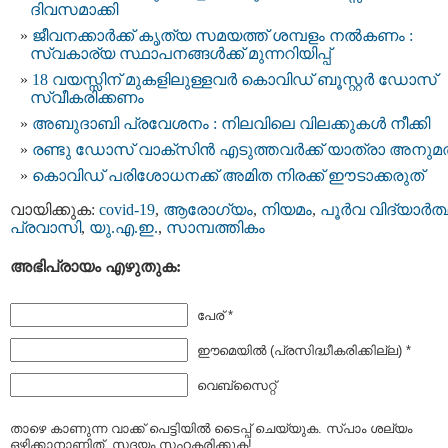
ദിവസമാക്കി
ജീവനക്കാര്‍ക്ക് കൃത്യ സമയത്ത് ശമ്പളം നല്‍കണം :
സ്വകാര്യ സ്ഥാപനങ്ങള്‍ക്ക് മുന്നറിയിപ്പ്
18 വയസ്സിന് മുകളിലുള്ളവര്‍ കൊവിഡ് ബൂസ്റ്റര്‍ ഡോസ്
സ്വീകരിക്കണം
അബുദാബി പ്രവേശനം : നിലവിലെ വിലക്കുകള്‍ നീക്കി
രണ്ടു ഡോസ് വാക്സിൻ എടുത്തവർക്ക് യാത്രാ അനുമ
കൊവിഡ് പരിശോധനക്ക് അമിത നിരക്ക് ഈടാക്കരുത്
വായിക്കുക:
covid-19
,
ആരോഗ്യം
,
നിയമം
,
പൂര്‍വ വിദ്യാര്‍ത്
പ്രവാസി
,
യു.എ.ഇ.
,
സാമ്പത്തികം
അഭിപ്രായം എഴുതുക:
പേര് *
ഈമെയില്‍ (പ്രസിദ്ധീകരിക്കില്ല) *
വെബ്സൈറ്റ്
താഴെ കാണുന്ന വാക്ക് പെട്ടിയില്‍ ടൈപ്പ്‌ ചെയ്യുക. സ്പാം ശല്യം
ഒഴിക്കാനാണിത്. സദയം സഹകരിക്കുക!