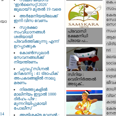
കെ.
‘ഇൻസൈറ്റ്-2026’
സാഹ
ജൂലായ് 9 മുതൽ 19 വരെ
കേര
അർമേനിയയിലേക്ക്
സോഷ
ഇനി വിസ വേണം
കയോ
സെന്റ
സുരക്ഷാ
സംഗ
പ്രവാസി
സംവിധാനങ്ങൾ
ക്ഷേമനിധി
ശരിയായി
ആര
പ്രായ പ...
പ്രവർത്തിക്കുന്നു എന്ന്
വിദ്
ഉറപ്പാക്കുക
nri
കോൺസുലാർ
മലയ
സേവനങ്ങൾക്ക്
നിയന്ത്രണം
socia
ചുവപ്പ് സിഗ്നൽ
ഗതാ
മറികടന്നു : 41 ട്രാഫിക്
സിറിയ :
expa
അപകടങ്ങളിൽ നാലു
വെടിനിർത്തൽ
ജീവ
മരണം
അടുക്...
മാധ്
നിരത്തുകളിൽ
മാലിന്യം ഇട്ടാൽ 1000
വ്യ
ദിർഹം പിഴ :
കായ
മുന്നറിയിപ്പുമായി
പോലീസ്
കേരള
നേതാ
14
അതിശക്ത വേനൽ :