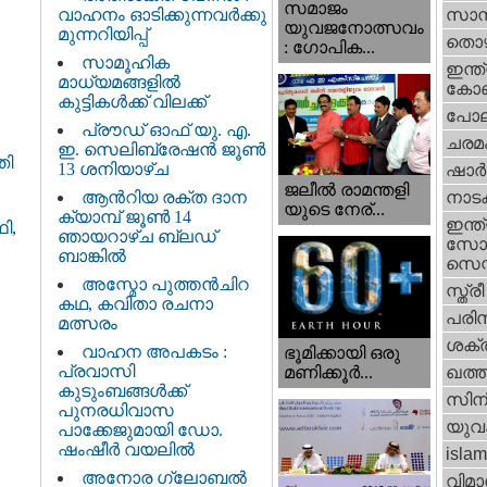
സമാജം
വാഹനം ഓടിക്കുന്നവർക്കു
സാമ്
യുവജനോത്സവം
മുന്നറിയിപ്പ്
തൊഴ
: ഗോപിക...
സാമൂഹിക
ഇന്ത്
മാധ്യമങ്ങളിൽ
കോണ്
കുട്ടികൾക്ക് വിലക്ക്
പോല
പ്രൗഡ് ഓഫ് യു. എ.
ചരമ
ഇ. സെലിബ്രേഷൻ ജൂൺ
തി
13 ശനിയാഴ്ച
ഷാര്
ജലീല്‍ രാമന്തളി
ആൻറിയ രക്ത ദാന
നാട
യുടെ നേര്...
ക്യാമ്പ് ജൂൺ 14
ഇന്ത്
ഥി
,
ഞായറാഴ്ച ബ്ലഡ്
സോഷ
ബാങ്കിൽ
സെന്റ
അസ്മോ പുത്തൻചിറ
സ്ത്രീ
കഥ, കവിതാ രചനാ
പരിസ
മത്സരം
ശക്തി
വാഹന അപകടം :
ഭൂമിക്കായി ഒരു
പ്രവാസി
മണിക്കൂര്‍...
ഖത്തര
കുടുംബങ്ങൾക്ക്
സിന
പുനരധിവാസ
യുവ
പാക്കേജുമായി ഡോ.
ഷംഷീർ വയലിൽ
islam
അനോര ഗ്ലോബൽ
വിമാ