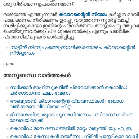
ഒരു നിരീക്ഷണ ഉപകരണമാണ്.
രാജ്യത്ത് എത്തുന്നവര്‍
ക്വാറന്റൈന്‍ നിയമം
കർശ്ശന മായി
പാലിക്കണം. നിരീക്ഷണം ഉറപ്പു വരുത്തുന്ന സ്മാർട്ട് വാച്ച്
നശിപ്പിക്കുകയോ ഇതിന്റെ പ്രവർത്തനം തടസ്സപ്പെടു ത്തു
ചെയ്യുന്നവര്‍ക്കും പിഴ ശിക്ഷ നല്‍കും എന്നും പബ്ലിക്
പ്രോസിക്യൂഷൻ ഓര്‍മ്മിപ്പിച്ചു.
നാട്ടിൽ നിന്നും എത്തുന്നവർക്ക് രണ്ടാഴ്ച ക്വാറന്റൈന്‍
നിര്‍ബ്ബന്ധം
-
pma
അനുബന്ധ വാര്‍ത്തകള്‍
സർക്കാർ ഓഫീസുകളിൽ പ്രവേശിക്കാന്‍ കൊവിഡ്
പരിശോധനാ ഫലം വേണം
അബുദാബി ക്വാറന്റൈന്‍ വ്യവസ്ഥകള്‍ : ബോധ
വല്‍ക്കരണ വീഡിയോ ഹിറ്റ്
ഭിന്നശേഷിക്കാരുടെ പുനരധിവാസം : സിറാസ് ഗൾഫ്
മേഖലയിലേക്ക്
കൊവിഡ് മാന ദണ്ഡങ്ങളില്‍ മാറ്റം വരുത്തി യു. എ. ഇ.
കൊവിഡ് കേസുകള്‍ ഉയര്‍ന്നു : ഗ്രീൻ പാസ്സ് കാലാവധി 