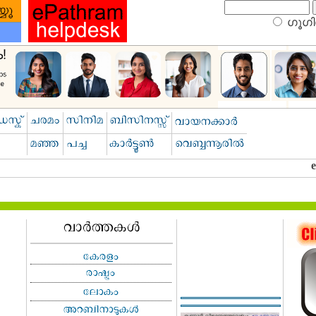
ഗൂഗിള