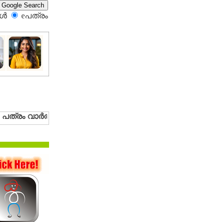
്‍
eപത്രം‍