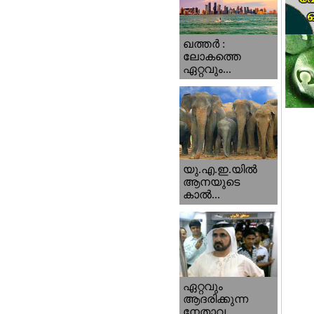
ഖത്തര്‍ :
ലോകത്തെ
ഏറ്റവും...
യു.എ.ഇ.യില്‍
ആനയുടെ
കാല്‍...
ഏറ്റവും
ആദരിക്കുന്ന
നേതാവ...