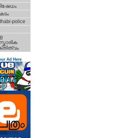
തിഷേധം
കടം
habi-police
ള
്കാരിക
്തിത്വം
our Ad Here