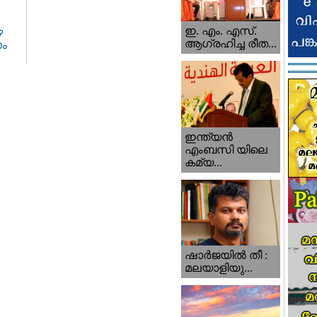
ഇ. എം. എസ്.
ഴ
ആഗ്രഹിച്ച രീത...
നം
ഇന്ത്യന്‍
എംബസി യിലെ
കമ്യ...
ഷാര്‍ജയില്‍ തീ :
മലയാളിയു...