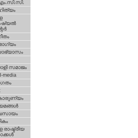
എം.സി.സി.
ിത്യം
ള
്യല്‍
ര്‍
ീതം
ോഗ്യം
യാഭ്യാസം
ാളി സമാജം
l-media
ഗതം
t
കാരുണ്യം
യമങ്ങള്‍
വസായം
ികം
 രാഷ്ട്രീയ
ക്കള്‍