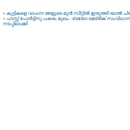
«
കുട്ടികളെ വാഹന ങ്ങളുടെ മുൻ സീറ്റിൽ ഇരുത്തി യാൽ പി
«
പാസ്സ് പോര്‍ട്ടിനു പകരം മുഖം : ബയോ മെട്രിക് സംവിധാ
നടപ്പിലാക്കി