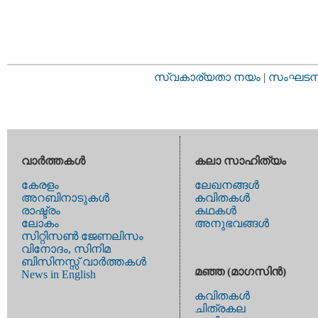
സ്വകാര്യതാ നയം
|
സംഘടനാ 
വാര്‍ത്തകള്‍
കലാ സാഹിത്യം
കേരളം
ലേഖനങ്ങള്‍
അറബിനാടുകള്‍
കവിതകള്‍
രാഷ്ട്രം
കഥകള്‍
ലോകം
അനുഭവങ്ങള്‍
സിറ്റിസണ്‍ ജേണലിസം
വിനോദം, സിനിമ
ബിസിനസ്സ് വാര്‍ത്തകള്‍
മഞ്ഞ (മാഗസിന്‍)
News in English
കവിതകള്‍
ചിത്രകല