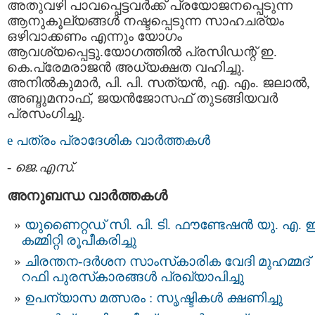
അതുവഴി പാവപ്പെട്ടവര്‍ക്ക് പ്രയോജനപ്പെടുന്ന
ആനുകൂല്യങ്ങള്‍ നഷ്ടപ്പെടുന്ന സാഹചര്യം
ഒഴിവാക്കണം എന്നും യോഗം
ആവശ്യപ്പെട്ടു.യോഗത്തില്‍ പ്രസിഡന്റ് ഇ.
കെ.പ്രേമരാജന്‍ അധ്യക്ഷത വഹിച്ചു.
അനില്‍കുമാര്‍, പി. പി. സത്യന്‍, എ. എം. ജലാല്‍,
അബ്ദുമനാഫ്, ജയന്‍ജോസഫ് തുടങ്ങിയവര്‍
പ്രസംഗിച്ചു.
e പത്രം പ്രാദേശിക വാര്‍ത്തകള്‍
-
ജെ.എസ്.
അനുബന്ധ വാര്‍ത്തകള്‍
യുണൈറ്റഡ് സി. പി. ടി. ഫൗണ്ടേഷൻ യു. എ. ഇ
കമ്മിറ്റി രൂപീകരിച്ചു
ചിരന്തന-ദർശന സാംസ്‌കാരിക വേദി മുഹമ്മദ്
റഫി പുരസ്‌കാരങ്ങൾ പ്രഖ്യാപിച്ചു
ഉപന്യാസ മത്സരം : സൃഷ്ടികൾ ക്ഷണിച്ചു