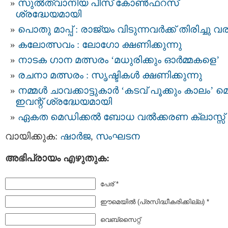
സുൽത്വാനിയ പീസ് കോൺഫറസ്
ശ്രദ്ധേയമായി
പൊതു മാപ്പ് : രാജ്യം വിടുന്നവര്‍ക്ക് തിരിച്ചു വ
കലോത്സവം : ലോഗോ ക്ഷണിക്കുന്നു
നാടക ഗാന മത്സരം ‘മധുരിക്കും ഓര്‍മ്മകളെ’
രചനാ മത്സരം : സൃഷ്ടികൾ ക്ഷണിക്കുന്നു
നമ്മൾ ചാവക്കാട്ടുകാർ ‘കടവ് പൂക്കും കാലം’ മ
ഇവന്റ് ശ്രദ്ധേയമായി
ഏകത മെഡിക്കൽ ബോധ വൽക്കരണ ക്ലാസ്സ്‌
വായിക്കുക:
ഷാര്‍ജ
,
സംഘടന
അഭിപ്രായം എഴുതുക:
പേര് *
ഈമെയില്‍ (പ്രസിദ്ധീകരിക്കില്ല) *
വെബ്സൈറ്റ്