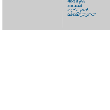
അഭിമുഖം
കഥകള്‍
കുറിപ്പുകള്‍
മരമെഴുതുന്നത്