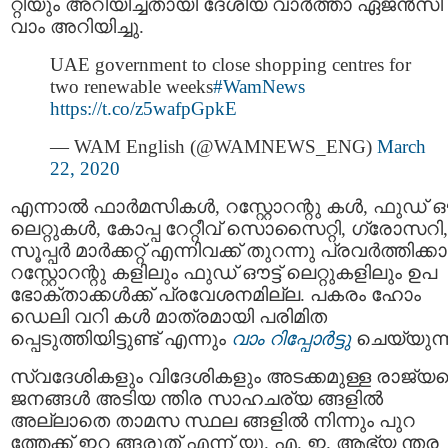
റ്റിയും അറിയിച്ചതായി ദേശീയ വാര്‍ത്താ ഏജന്‍സി
വാം അറിയിച്ചു.
UAE government to close shopping centres for
two renewable weeks
#WamNews
https://t.co/z5wafpGpkE
— WAM English (@WAMNEWS_ENG)
March
22, 2020
എന്നാല്‍ ഫാര്‍മസികള്‍, റസ്റ്റോറന്റു കള്‍, ഫുഡ് ഔട
ലെറ്റുകള്‍, കോപ്പ റേറ്റീവ് സൊസൈറ്റി, ഗ്രോസറി,
സൂപ്പര്‍ മാര്‍ക്കറ്റ് എന്നിവക്ക് തുറന്നു പ്രവര്‍ത്തിക്കാ
റസ്റ്റോറന്റു കളിലും ഫുഡ് ഔട്ട് ലെറ്റുകളിലും ഉപ
ഭോക്താക്കള്‍ക്ക് പ്രവേശനമില്ല. പകരം ഹോം
ഡെലി വറി കള്‍ മാത്രമായി പരിമിത
പ്പെടുത്തിയിട്ടുണ്ട് എന്നും
വാം റിപ്പോര്‍ട്ടു
ചെയ്യുന്ന
സ്വദേശികളും വിദേശികളും അടക്കമുള്ള രാജ്യത
ജനങ്ങള്‍ അടിയ ന്തിര സാഹചര്യ ങ്ങളില്‍
അല്ലാതെ താമസ സ്ഥല ങ്ങളില്‍ നിന്നും പുറ
ത്തേക്ക് ഇറ ങ്ങരുത് എന്ന് യു. എ. ഇ. ആഭ്യ ന്തര