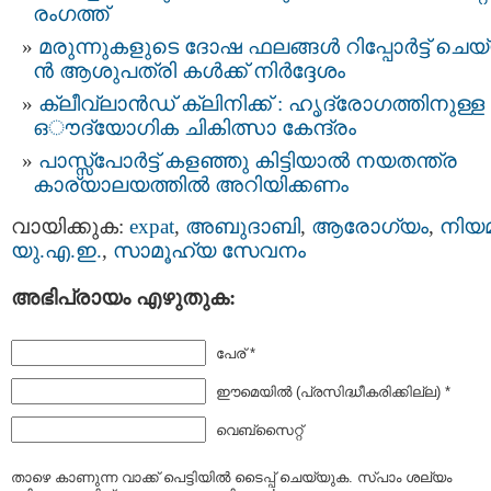
രംഗത്ത്
മ​രുന്നുകളുടെ​ ദോ​ഷ​ ഫലങ്ങള്‍ റി​പ്പോ​ര്‍ട്ട് ചെ​യ
ൻ ആ​ശു​പ​ത്രി ​ക​ള്‍ക്ക് നിര്‍ദ്ദേശം
ക്ലീവ്​ലാൻഡ് ക്ലിനിക്ക് : ഹൃദ്രോഗത്തിനുള്ള
ഒൗദ്യോഗിക ചികിത്സാ കേന്ദ്രം
പാസ്സ്പോർട്ട് കളഞ്ഞു കിട്ടിയാല്‍ നയതന്ത്ര
കാര്യാലയത്തില്‍ അറിയിക്കണം
വായിക്കുക:
expat
,
അബുദാബി
,
ആരോഗ്യം
,
നിയ
യു.എ.ഇ.
,
സാമൂഹ്യ സേവനം
അഭിപ്രായം എഴുതുക:
പേര് *
ഈമെയില്‍ (പ്രസിദ്ധീകരിക്കില്ല) *
വെബ്സൈറ്റ്
താഴെ കാണുന്ന വാക്ക് പെട്ടിയില്‍ ടൈപ്പ്‌ ചെയ്യുക. സ്പാം ശല്യം