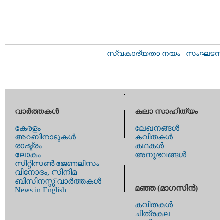
സ്വകാര്യതാ നയം
|
സംഘടനാ 
വാര്‍ത്തകള്‍
കലാ സാഹിത്യം
കേരളം
ലേഖനങ്ങള്‍
അറബിനാടുകള്‍
കവിതകള്‍
രാഷ്ട്രം
കഥകള്‍
ലോകം
അനുഭവങ്ങള്‍
സിറ്റിസണ്‍ ജേണലിസം
വിനോദം, സിനിമ
ബിസിനസ്സ് വാര്‍ത്തകള്‍
മഞ്ഞ (മാഗസിന്‍)
News in English
കവിതകള്‍
ചിത്രകല