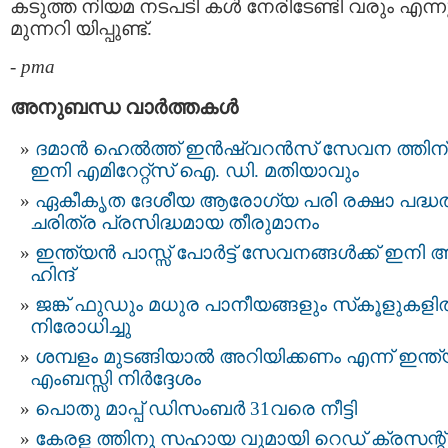
കടുത്ത നിയമ നടപടി കള്‍ നേരിടേണ്ടി വരും എന്ന
മുന്നറി യിപ്പുണ്ട്.
-
pma
അനുബന്ധ വാര്‍ത്തകള്‍
ദമാൻ ഹെല്‍ത്ത് ഇന്‍ഷ്വറന്‍സ്​ സേവന ത്തിന്​
ഇനി എമിറേറ്റ്​സ് ഐ. ഡി. മതിയാവും ​ ​
ഏകീകൃത ദേശീയ ആരോഗ്യ പരി രക്ഷാ പദ്ധതി
ചരിത്ര പ്രസിദ്ധമായ തീരുമാനം
ഇന്ത്യന്‍ പാസ്സ്‌ പോർട്ട് സേവനങ്ങള്‍ക്ക് ഇനി 
ഹിന്ദ്
ജങ്ക് ഫുഡും മധുര പാനീയങ്ങളും സ്‌കൂളുകള
നിരോധിച്ചു
ശമ്പളം മുടങ്ങിയാൽ അറിയിക്കണം എന്ന് ഇന്ത്
എംബസ്സി നിർദ്ദേശം
പൊതു മാപ്പ് ഡിസംബർ 31വരെ നീട്ടി
കേരള ത്തിനു സഹായ വുമായി റെഡ്‌ ക്രസന്റ്