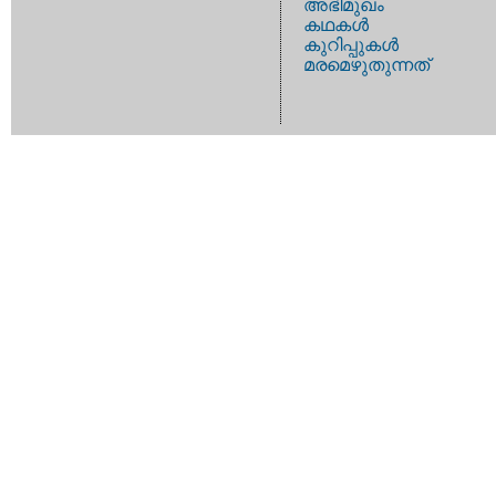
അഭിമുഖം
കഥകള്‍
കുറിപ്പുകള്‍
മരമെഴുതുന്നത്