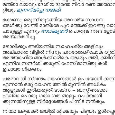
മന്ത്രാ ലയവും ദേശീയ ദുരന്ത നിവാ രണ അഥോറ
റ്റിയും
മുന്നറിയിപ്പു നല്‍കി.
ഭക്ഷണം, മരുന്ന് തുടങ്ങിയ അവശ്യ സാധന
ങ്ങള്‍ക്കു വേണ്ടി മാത്രമേ പുറ ത്തേക്ക് ഇറങ്ങു വാന
പാടുള്ളൂ എന്നും
അധികൃതര്‍
പൊതുജ നങ്ങ ളോട്
അഭ്യര്‍ത്ഥിച്ചു.
ജോലിക്കും അടിയന്തിര സാഹചര്യ ങ്ങളിലും
അല്ലാതെ വീട്ടില്‍ നിന്നും പുറത്തേക്ക് പോക രുത്
അത്യാഹിത ങ്ങള്‍ക്ക് ഒഴികെ ആശുപത്രി, ക്ലിനിക
എന്നിവ സന്ദര്‍ശി ക്കരുത്. ഫേസ് മാസ്‌ക്കു കള്‍
ഉപയോ ഗിക്കണം.
പരമാവധി സ്വന്തം വാഹനങ്ങള്‍ ഉപ യോഗി ക്കണ
എന്നാല്‍ ഒരു വാഹന ത്തില്‍ മൂന്നില്‍ അധികം
ആളുകള്‍ ഇരിക്കരുത്. ടാക്സി – ബസ്സ് അടക്കം
എല്ലാ പൊതു ഗതാ ഗത ങ്ങളും ഉപ യോഗി
ക്കുന്നതിനുള്ള നിര്‍ദ്ദേശങ്ങള്‍ പിന്നീട് നല്‍കും.
നിയമ ലംഘകര്‍ ജയില്‍ ശിക്ഷയും പിഴയും ഉള്‍പ്പ