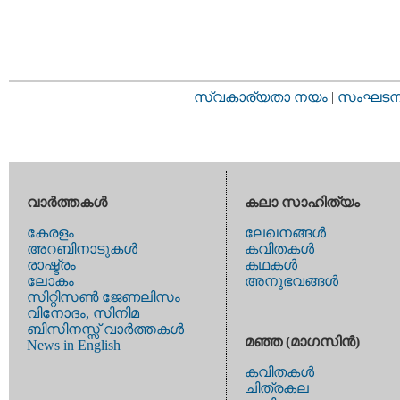
സ്വകാര്യതാ നയം
|
സംഘടനാ 
വാര്‍ത്തകള്‍
കലാ സാഹിത്യം
കേരളം
ലേഖനങ്ങള്‍
അറബിനാടുകള്‍
കവിതകള്‍
രാഷ്ട്രം
കഥകള്‍
ലോകം
അനുഭവങ്ങള്‍
സിറ്റിസണ്‍ ജേണലിസം
വിനോദം, സിനിമ
ബിസിനസ്സ് വാര്‍ത്തകള്‍
മഞ്ഞ (മാഗസിന്‍)
News in English
കവിതകള്‍
ചിത്രകല