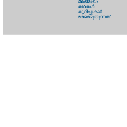
അഭിമുഖം
കഥകള്‍
കുറിപ്പുകള്‍
മരമെഴുതുന്നത്