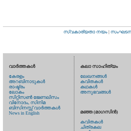
സ്വകാര്യതാ നയം
|
സംഘടനാ 
വാര്‍ത്തകള്‍
കലാ സാഹിത്യം
കേരളം
ലേഖനങ്ങള്‍
അറബിനാടുകള്‍
കവിതകള്‍
രാഷ്ട്രം
കഥകള്‍
ലോകം
അനുഭവങ്ങള്‍
സിറ്റിസണ്‍ ജേണലിസം
വിനോദം, സിനിമ
ബിസിനസ്സ് വാര്‍ത്തകള്‍
മഞ്ഞ (മാഗസിന്‍)
News in English
കവിതകള്‍
ചിത്രകല