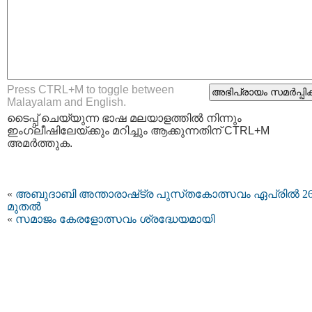
Press CTRL+M to toggle between
Malayalam and English.
ടൈപ്പ്‌ ചെയ്യുന്ന ഭാഷ മലയാളത്തില്‍ നിന്നും
ഇംഗ്ലീഷിലേയ്ക്കും മറിച്ചും ആക്കുന്നതിന് CTRL+M
അമര്‍ത്തുക.
«
അബുദാബി അന്താരാഷ്​ട്ര പുസ്​തകോത്സവം ഏപ്രിൽ 2
മുതല്‍
«
സമാജം കേരളോത്സവം ശ്രദ്ധേയമായി