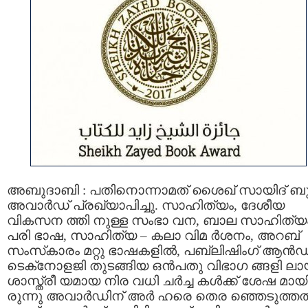
അബുദാബി : പതിനൊന്നാമത് ശൈഖ് സായിദ് ബുക
അവാര്‍ഡ് പ്രഖ്യാപിച്ചു. സാഹിത്യം, ദേശീയ
വികസന ത്തി നുള്ള സംഭാ വന, ബാല സാഹിത്യം
പരി ഭാഷ, സാഹിത്യ – കലാ വിമ ര്‍ശനം, അറബ്
സംസ്‌കാരം മറ്റു ഭാഷകളില്‍, പബ്ലിഷിംഗ് ആന്‍ഡ
ടെക്‌നോളജി തുടങ്ങിയ ഒന്‍പതു വിഭാഗ ങ്ങളി ലാ
ശാസ്ത്രീ യമായ നിര വധി ചര്‍ച്ച കള്‍ക്ക് ശേഷ മായ
രുന്നു അവാര്‍ഡിന് അര്‍ ഹരെ തെര ഞ്ഞെടുത്തത