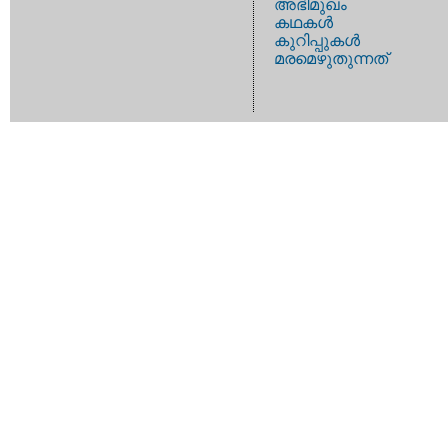
അഭിമുഖം
കഥകള്‍
കുറിപ്പുകള്‍
മരമെഴുതുന്നത്