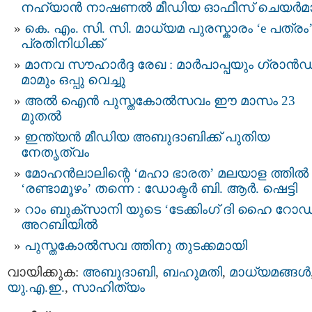
നഹ്യാന്‍ നാഷണൽ മീഡിയ ഓഫീസ് ചെയർമാ
കെ. എം. സി. സി. മാധ്യമ പുരസ്കാരം ‘e പത്രം
പ്രതിനിധിക്ക്
മാ​ന​വ സൗ​ഹാ​ർ​ദ്ദ രേ​ഖ : മാ​ർ​പാ​പ്പ​യും ഗ്രാ​ൻ​ഡ്
മാ​മും ഒ​പ്പു ​വെ​ച്ചു
അൽ ഐൻ പുസ്തകോൽസവം ഈ മാസം 23
മുതൽ
ഇന്ത്യന്‍ മീഡിയ അബുദാബിക്ക് പുതിയ
നേതൃത്വം
മോഹൻലാലിന്റെ ‘മഹാ ഭാരത’ മലയാള ത്തിൽ
‘രണ്ടാമൂഴം’ തന്നെ : ഡോക്ടർ ബി. ആർ. ഷെട്ടി
റാം ബുക്സാനി യുടെ ‘ടേക്കിംഗ് ദി ഹൈ റോഡ
അറബിയിൽ
പുസ്തകോല്‍സവ ത്തിനു തുടക്കമായി
വായിക്കുക:
അബുദാബി
,
ബഹുമതി
,
മാധ്യമങ്ങള്‍
യു.എ.ഇ.
,
സാഹിത്യം