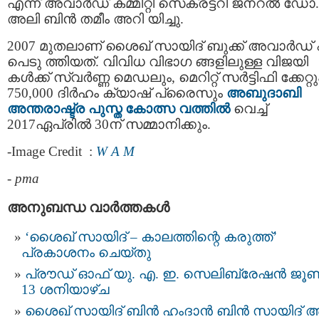
എന്ന് അവാര്‍ഡ് കമ്മിറ്റി സെക്രട്ടറി ജനറല്‍ ഡോ.
അലി ബിന്‍ തമീം അറി യിച്ചു.
2007 മുതലാണ് ശൈഖ് സായിദ് ബുക്ക് അവാര്‍ഡ് 
പെടു ത്തിയത്. വിവിധ വിഭാഗ ങ്ങളിലുള്ള വിജയി
കള്‍ക്ക് സ്വര്‍ണ്ണ മെഡലും, മെറിറ്റ് സര്‍ട്ടിഫി ക്കേറ്റു
750,000 ദിര്‍ഹം ക്യാഷ് പ്രൈസും
അബുദാബി
അന്തരാഷ്ട്ര പുസ്ത കോത്സ വത്തില്‍
വെച്ച്
2017ഏപ്രില്‍ 30ന് സമ്മാനിക്കും.
-Image Credit :
W A M
-
pma
അനുബന്ധ വാര്‍ത്തകള്‍
‘ശൈഖ് സായിദ് – കാലത്തിന്റെ കരുത്ത്’
പ്രകാശനം ചെയ്തു
പ്രൗഡ് ഓഫ് യു. എ. ഇ. സെലിബ്രേഷൻ ജൂ
13 ശനിയാഴ്ച
ശൈഖ് സായിദ് ബിൻ ഹംദാൻ ബിൻ സായിദ്