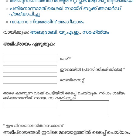
അബുദാബി അന്താ രാഷ്ട്ര പുസ്തക മേള ക്കു തുടക്കമായി
പതിനൊന്നാമത് ശൈഖ് സായിദ് ബുക്ക് അവാര്‍ഡ്
പ്രഖ്യാപിച്ചു
വായനാ നിയമത്തിന് അംഗീകാരം
വായിക്കുക:
അബുദാബി
,
യു.എ.ഇ.
,
സാഹിത്യം
അഭിപ്രായം എഴുതുക:
പേര് *
ഈമെയില്‍ (പ്രസിദ്ധീകരിക്കില്ല) *
വെബ്സൈറ്റ്
താഴെ കാണുന്ന വാക്ക് പെട്ടിയില്‍ ടൈപ്പ്‌ ചെയ്യുക. സ്പാം ശല്യം
ഒഴിക്കാനാണിത്. സദയം സഹകരിക്കുക!
* ഈ വിവരങ്ങള്‍ നിര്‍ബന്ധമാണ്
അഭിപ്രായങ്ങള്‍ ഇവിടെ മലയാളത്തില്‍ ടൈപ്പ് ചെയ്യാം.