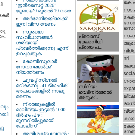
കെ.
ി
‘ഇൻസൈറ്റ്-2026’
സാഹ
ജൂലായ് 9 മുതൽ 19 വരെ
കര്‍
കേര
അർമേനിയയിലേക്ക്
സോഷ
ഇനി വിസ വേണം
സെന്റ
തു
സുരക്ഷാ
സംഗ
യം.
പ്രവാസി
സംവിധാനങ്ങൾ
ക്ഷേമനിധി
ശരിയായി
ആര
പ്രായ പ...
പ്രവർത്തിക്കുന്നു എന്ന്
വിദ്
ഉറപ്പാക്കുക
nri
കോൺസുലാർ
മലയ
സേവനങ്ങൾക്ക്
നിയന്ത്രണം
socia
ചുവപ്പ് സിഗ്നൽ
ഗതാ
മറികടന്നു : 41 ട്രാഫിക്
സിറിയ :
expa
അപകടങ്ങളിൽ നാലു
വെടിനിർത്തൽ
ജീവ
മരണം
അടുക്...
മാധ്
നിരത്തുകളിൽ
ാവും
മാലിന്യം ഇട്ടാൽ 1000
വ്യ
ദാബി
ദിർഹം പിഴ :
കായ
മുന്നറിയിപ്പുമായി
പോലീസ്
കേരള
ചു
നേതാ
അതിശക്ത വേനൽ :