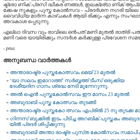
ക്ട്രോ ണിക് പ്രസി ദ്ധീകര ണങ്ങൾ, ഇലക്രേ്ടാ ണിക് ആപ്ല
ക്കേഷ നുകളും പുസ്ത കോല്‍സവ – പ്രദര്‍ശന നഗരി യിലെ
വൈവിധ്യ മാര്‍ന്ന കാഴ്ചകള്‍ ആയി രിക്കും എന്നും സംഘാട
അവകാശ പ്പെടുന്നു.
എല്ലാ ദിവസ വും രാവിലെ ഒൻപത് മണി മുതൽ രാത്രി പത്
മണി വരെ യായിരിക്കും സന്ദര്‍ശ കര്‍ക്കുള്ള പ്രവേശന സമ
-
pma
അനുബന്ധ വാര്‍ത്തകള്‍
അന്താരാഷ്ട്ര പുസ്തകോത്സവം മെയ് 23 മുതൽ
‘യാ സലാം ഇമാറാത്ത്’ സര്‍ബ്ബത്ത് ടീംസ് ഒരുക്കിയ
ദേശീയദിന ഗാനം ശ്രദ്ധ നേടി മുന്നേറുന്നു.
അൽ ഐൻ പുസ്തകോൽസവം ഈ മാസം 23 മുതൽ
അബുദാബി പുസ്ത കോത്സവം തുടങ്ങി
അന്താരാഷ്ട്ര പുസ്തകോ ത്സവം ഏപ്രില്‍ 25 നു തുടക്ക മ
ഗിന്നസ് ബുക്കിൽ ഇടം പിടിച്ച അറബിക് പുസ്തകം അബു
യിൽ പ്രദർ ശിപ്പിക്കുന്നു
അബുദാബി അന്താ രാഷ്ട്ര പുസ്‌ത കോൽസവം സമാപിച്