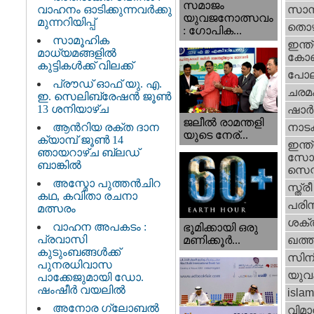
സമാജം
വാഹനം ഓടിക്കുന്നവർക്കു
സാമ്
യുവജനോത്സവം
മുന്നറിയിപ്പ്
തൊഴ
: ഗോപിക...
സാമൂഹിക
ഇന്ത്
മാധ്യമങ്ങളിൽ
കോണ്
കുട്ടികൾക്ക് വിലക്ക്
പോല
പ്രൗഡ് ഓഫ് യു. എ.
ചരമ
ഇ. സെലിബ്രേഷൻ ജൂൺ
13 ശനിയാഴ്ച
ഷാര്
ജലീല്‍ രാമന്തളി
ആൻറിയ രക്ത ദാന
നാട
യുടെ നേര്...
ക്യാമ്പ് ജൂൺ 14
ഇന്ത്
ഞായറാഴ്ച ബ്ലഡ്
സോഷ
ബാങ്കിൽ
സെന്റ
അസ്മോ പുത്തൻചിറ
സ്ത്രീ
കഥ, കവിതാ രചനാ
പരിസ
മത്സരം
ശക്തി
വാഹന അപകടം :
ഭൂമിക്കായി ഒരു
പ്രവാസി
മണിക്കൂര്‍...
ഖത്തര
കുടുംബങ്ങൾക്ക്
സിന
പുനരധിവാസ
യുവ
പാക്കേജുമായി ഡോ.
ഷംഷീർ വയലിൽ
islam
അനോര ഗ്ലോബൽ
വിമാ