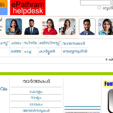
ഗൂഗിള
സവം