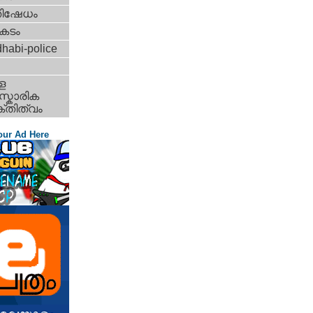
തിഷേധം
കടം
habi-police
ള
്കാരിക
്തിത്വം
our Ad Here