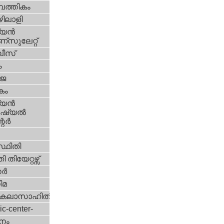
പത്തികം
ിലാളി
യന്‍
സുലേറ്റ്
ീസ്
ം
‍ജ
കം
യന്‍
്യല്‍
ര്‍
്ഥിതി
 തിയേറ്റഴ്സ്
്‍
ിമ
കലാസാഹിതി
ic-center-
നം