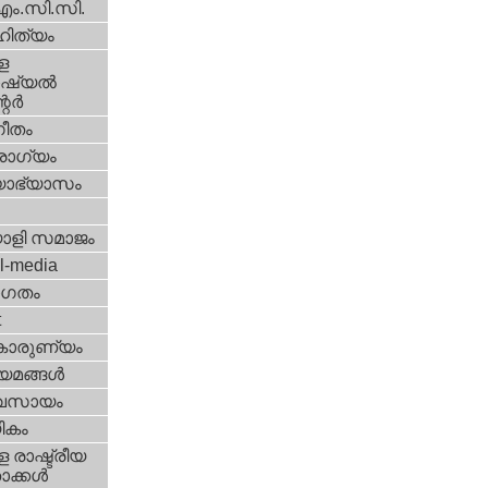
എം.സി.സി.
ിത്യം
ള
്യല്‍
ര്‍
ീതം
ോഗ്യം
യാഭ്യാസം
ാളി സമാജം
l-media
ഗതം
t
കാരുണ്യം
യമങ്ങള്‍
വസായം
ികം
 രാഷ്ട്രീയ
ക്കള്‍