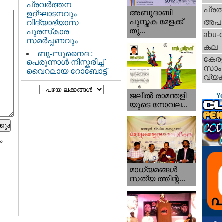
പ്രവർത്തന
പ്ര
അബുദാബി
ഉദ്ഘാടനവും
പുസ്തക മേളക്ക്
അപ
വിദ്യാഭ്യാസ
തു...
പുരസ്‌കാര
abu-d
സമർപ്പണവും
കല
ബൂ-സുനൈദ :
കേര
പെരുന്നാൾ നിസ്കരിച്ച്
സാംസ
വൈറലായ റോബോട്ട്
വ്യക
ജലീല്‍ രാമന്തളി
Y
യുടെ നോവല...
ം
മാധ്യമങ്ങള്‍
സത്യ ത്തിന്റ...