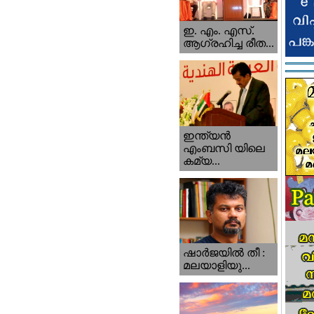
ഇ. എം. എസ്.
ആഗ്രഹിച്ച രീത...
ഇന്ത്യന്‍
എംബസി യിലെ
കമ്യ...
ഷാര്‍ജയില്‍ തീ :
മലയാളിയു...