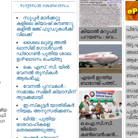
സൂപ്പർ മാർക്കറ്റു
കളിലെ ക്യാഷ് കൗണ്ടറു
കളിൽ ജങ്ക് ഫുഡുകൾക്ക്
പ്ര
കിയാല്‍ മറുപടി
വിലക്ക്
സം
പറയണം : വെ...
ശൈഖ ലുബ്ന അൽ
യു.
ഖാസിമി ഗോൾഡൻ
അബു
ഡ്രാഗൺ പുതിയ ശാഖ
ഉദ്ഘാടനം ചെയ്തു
ആഘ
കെ. എസ്. സി. യിൽ
നിയ
വേനൽ തുമ്പികൾ
ബഹു
എയര്‍ ഇന്ത്യ
ആരംഭിച്ചു
ര
ബാഗേജ് പത്ത്...
മതം
വേനൽ പ്പറവകൾ :
സാമ
സമാജം സമ്മർ ക്യാമ്പിന്
സേ
തുടക്കമായി
കുട്ട
ഇ-സ്‌കൂട്ടർ യാത്രികർ
ജ്യ
നിയമം അനുസരിക്കണം
പൂര്‍
വധി
വിദ്യ
ഖിദ്മ : പുതിയ
ാഗ
ഒ.ഐ.സി.സി.
ഭാരവാഹികളെ
സാംസ
ജില്ലാ
തെരഞ്ഞെടുത്തു
ദുബാ
കൺവെൻഷൻ...
സമ്മർ ക്യാമ്പ്