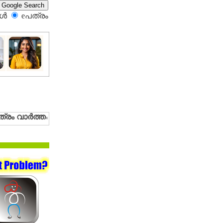
്‍
eപത്രം‍