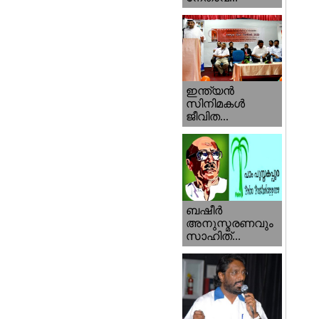
ഇന്ത്യന്‍
സിനിമകള്‍
ജീവിത...
ബഷീര്‍
അനുസ്മരണവും
സാഹിത്...