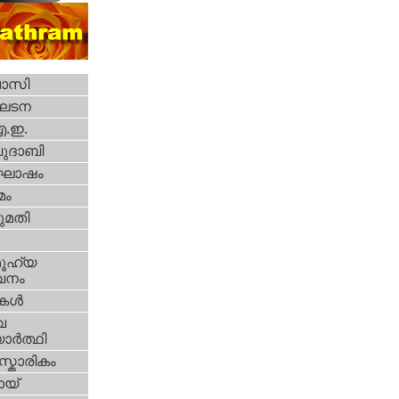
വാസി
ഘടന
എ.ഇ.
ദാബി
ോഷം
മം
മതി
ൂഹ്യ
വനം
ികള്‍
വ
ാര്‍ത്ഥി
്കാരികം
യ്‌