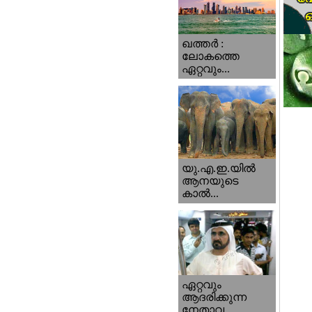
ഖത്തര്‍ :
ലോകത്തെ
ഏറ്റവും...
യു.എ.ഇ.യില്‍
ആനയുടെ
കാല്‍...
ഏറ്റവും
ആദരിക്കുന്ന
നേതാവ...