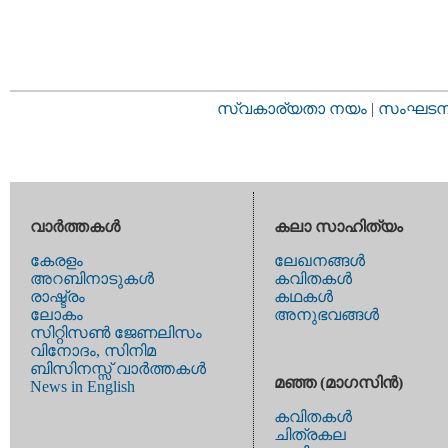
സ്വകാര്യതാ നയം
|
സംഘടനാ 
വാര്‍ത്തകള്‍
കലാ സാഹിത്യം
കേരളം
ലേഖനങ്ങള്‍
അറബിനാടുകള്‍
കവിതകള്‍
രാഷ്ട്രം
കഥകള്‍
ലോകം
അനുഭവങ്ങള്‍
സിറ്റിസണ്‍ ജേണലിസം
വിനോദം, സിനിമ
ബിസിനസ്സ് വാര്‍ത്തകള്‍
മഞ്ഞ (മാഗസിന്‍)
News in English
കവിതകള്‍
ചിത്രകല