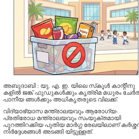
അബുദാബി : യു. എ. ഇ. യിലെ സ്‌കൂൾ കാന്റീനു
കളിൽ ജങ്ക് ഫുഡുകൾക്കും കൃത്രിമ മധുരം ചേർത
പാനീയ ങ്ങൾക്കും അധികൃതരുടെ വിലക്ക്.
വിദ്യാഭ്യാസ മന്ത്രാലയവും ആരോഗ്യ-
പ്രതിരോധ മന്ത്രാലയവും സംയുക്‌തമായി
പുറത്തിറക്കിയ പുതിയ മാർഗ്ഗ രേഖയിലാണ് കർശ്ശ
നിർദ്ദേശങ്ങൾ അടങ്ങി യിട്ടുള്ളത്.