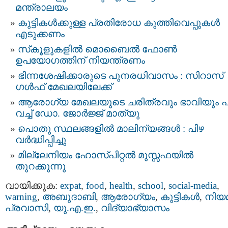
മന്ത്രാലയം
കുട്ടികൾക്കുള്ള പ്രതിരോധ കുത്തിവെപ്പുകൾ
എടുക്കണം
സ്‌കൂളുകളിൽ മൊബൈൽ ഫോൺ
ഉപയോഗത്തിന് നിയന്ത്രണം
ഭിന്നശേഷിക്കാരുടെ പുനരധിവാസം : സിറാസ്
ഗൾഫ് മേഖലയിലേക്ക്
ആരോഗ്യ മേഖലയുടെ ചരിത്രവും ഭാവിയും പങ
വച്ച് ഡോ. ജോര്‍ജ്ജ് മാത്യു
പൊതു സ്ഥലങ്ങളിൽ മാലിന്യങ്ങൾ : പിഴ
വർദ്ധിപ്പിച്ചു
മില്ലേനിയം ഹോസ്പിറ്റൽ മുസ്സഫയിൽ
തുറക്കുന്നു
വായിക്കുക:
expat
,
food
,
health
,
school
,
social-media
,
warning
,
അബുദാബി
,
ആരോഗ്യം
,
കുട്ടികള്‍
,
നിയ
പ്രവാസി
,
യു.എ.ഇ.
,
വിദ്യാഭ്യാസം