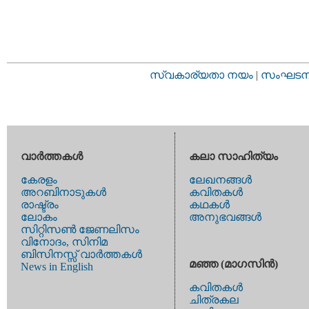
സ്വകാര്യതാ നയം
|
സംഘടനാ 
വാര്‍ത്തകള്‍
കലാ സാഹിത്യം
കേരളം
ലേഖനങ്ങള്‍
അറബിനാടുകള്‍
കവിതകള്‍
രാഷ്ട്രം
കഥകള്‍
ലോകം
അനുഭവങ്ങള്‍
സിറ്റിസണ്‍ ജേണലിസം
വിനോദം, സിനിമ
ബിസിനസ്സ് വാര്‍ത്തകള്‍
മഞ്ഞ (മാഗസിന്‍)
News in English
കവിതകള്‍
ചിത്രകല