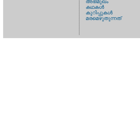
അഭിമുഖം
കഥകള്‍
കുറിപ്പുകള്‍
മരമെഴുതുന്നത്