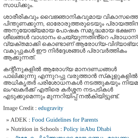
സാധിക്കും.
ശാരീരികവും വൈജ്ഞാനികവുമായ വികാസത്ത
പിന്തുണക്കുന്ന, ഓരോരുത്തരുടെയും പ്രായത്തിന
അനുയോജ്യമായ പോഷക സമൃദ്ധമായ ഭക്ഷണ
ശീലങ്ങൾ വാഗ്ദാനം ചെയ്യുന്നതിൻ്റെ പ്രാധാന
വ്യക്തമാക്കി കൊണ്ടാണ് ആരോഗ്യ-വിദ്യാഭ്
വകുപ്പുകൾ ഈ നിർദ്ദേശങ്ങൾ പ്രാവർത്തികം
ആക്കുന്നത്.
കന്റീനുകളിൽ ആരോഗ്യ മാനദണ്ഡങ്ങൾ
പാലിക്കുന്നു എന്നുറപ്പു വരുത്താൻ സ്‌കൂളുകളിൽ
അധികൃതർ പരിശോധനകൾ നടത്തുകയും നിയമ
ലംഘകർക്ക് എതിരെ കർശ്ശന നടപടികൾ
എടുക്കുമെന്നും മുന്നറിയിപ്പ് നൽകിയിട്ടുണ്ട്.
Image Credit :
edugravity
ADEK :
Food Guidelines for Parents
Nutrition in Schools :
Policy inAbu Dhabi