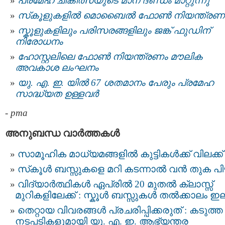
പ്രമേഹ ചികിത്സയുടെ മാന ദണ്ഡം മാറ്റുന്നു
സ്‌കൂളുകളിൽ മൊബൈൽ ഫോൺ നിയന്ത്രണ
സ്കൂളുകളിലും പരിസരങ്ങളിലും ജങ്ക് ഫുഡിന്
നിരോധനം
ഹോസ്റ്റലിലെ ഫോണ്‍ നിയന്ത്രണം മൗലിക
അവകാശ ലംഘനം
യു. എ. ഇ. യില്‍ 67 ശതമാനം പേരും പ്രമേഹ
സാദ്ധ്യത ഉള്ളവർ
-
pma
അനുബന്ധ വാര്‍ത്തകള്‍
സാമൂഹിക മാധ്യമങ്ങളിൽ കുട്ടികൾക്ക് വിലക്ക്
സ്‌കൂൾ ബസ്സുകളെ മറി കടന്നാൽ വൻ തുക പി
വിദ്യാർത്ഥികൾ ഏപ്രിൽ 20 മുതൽ ക്ലാസ്സ്‌
മുറികളിലേക്ക് : സ്കൂള്‍ ബസ്സുകള്‍ തല്‍ക്കാലം ഇ
തെറ്റായ വിവരങ്ങൾ പ്രചരിപ്പിക്കരുത് : കടുത്ത
നടപടികളുമായി യു. എ. ഇ. ആഭ്യന്തര