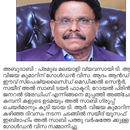
അബുദാബി : പ്രമുഖ മലയാളി വ്യവസായി ടി. ആ
വിജയ കുമാറിന്‌ ഗോൾഡൻ വിസ. ആദം ആൻഡ്
ഈവ് സ്പെഷ്യലൈസ്ഡ് മെഡിക്കൽ സെന്റർ,
സയീദ് അൽ സാബി ടയർ ഫാക്ടറി, റോയൽ പ്രി
ജനറൽ ട്രേഡിംഗ് എന്നിങ്ങനെ മുപ്പത്തി അഞ്ച
കമ്പനി കളുടെ ഉടമയും അൽ സാബി ഗ്രൂപ്പ്
ചെയർമാനും കൂടി യായ ടി. ആർ. വിജയ കുമാറിന്
കഴിഞ്ഞ ദിവസം നടന്ന ചടങ്ങിൽ സയീദ് യൂസഫ്
ഇബ്രാഹിം അൽ സാബി പത്തു വര്‍ഷത്തേ ക്കുള്ള
ഗോൾഡൻ വിസ സമ്മാനിച്ചു.