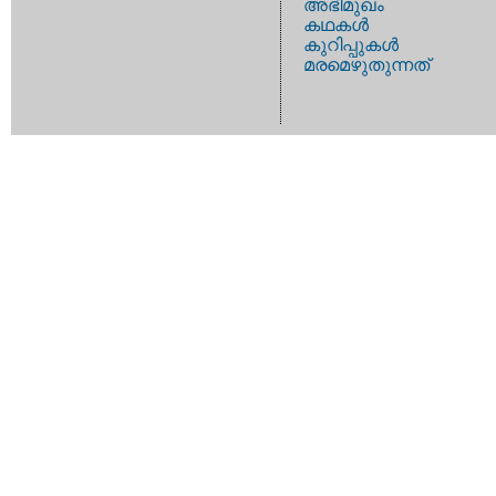
അഭിമുഖം
കഥകള്‍
കുറിപ്പുകള്‍
മരമെഴുതുന്നത്