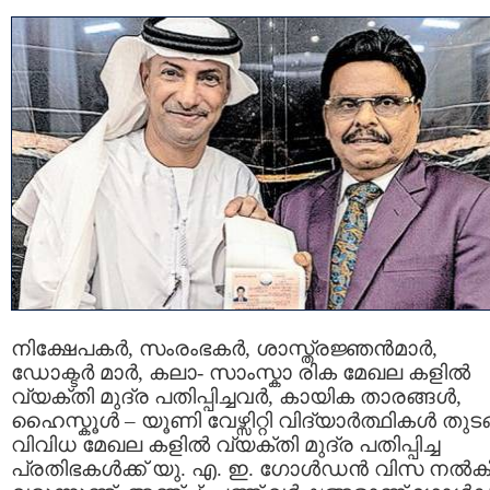
നിക്ഷേപകർ, സംരംഭകർ, ശാസ്ത്രജ്ഞൻമാർ,
ഡോക്ടർ മാർ, കലാ- സാംസ്കാ രിക മേഖല കളിൽ
വ്യക്തി മുദ്ര പതിപ്പിച്ചവര്‍, കായിക താരങ്ങൾ,
ഹൈസ്കൂൾ – യൂണി വേഴ്സിറ്റി വിദ്യാർത്ഥികൾ തുടങ
വിവിധ മേഖല കളിൽ വ്യക്തി മുദ്ര പതിപ്പിച്ച
പ്രതിഭകള്‍ക്ക് യു. എ. ഇ. ഗോൾഡൻ വിസ നല്‍ക