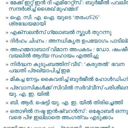
മേക്ക് ഇറ്റ് ഇൻ ദി എമിറേറ്റ്‌സ് : ബുർജീൽ പവ
സന്ദർശിച്ച് ശൈഖ് മുഹമ്മദ്
ഐ. സി. എ. ഐ. യുടെ ‘തരംഗ്-26’
ശ്രദ്ധേയമായി
എക്സലൻസ് ഗ്ലോബൽ സ്കൂൾ തുറന്നു
ദിർഹം ചിഹ്നം : അനധികൃത ഉപയോഗം പാടില്
അഹമ്മദാബാദ് വിമാന അപകടം : ഡോ. ഷംഷീ
വയലിൽ ആദ്യ സഹായം എത്തിച്ചു
നിർദ്ധന കുടുംബത്തിന് വീട് : ‘കരുതൽ’ ഭവന
പദ്ധതി പ്രഖ്യാപിച്ച് ഇമ
മികച്ച നേട്ടം കൈവരിച്ച് ബുര്‍ജീല്‍ ഹോൾഡിംഗ
പ്രവാസികൾക്ക് സിവിൽ സർവ്വീസ് പരിശീല
യു. എ. ഇ. യിൽ
ബി. ആർ. ഷെട്ടി യു. എ. ഇ. യിൽ തിരിച്ചെത്തി
തൊഴിൽ നഷ്ട ഇൻഷ്വറൻസ് : ഒക്ടോബർ ഒന്നു
വരെ പിഴ ഇല്ലാതെ അംഗത്വം എടുക്കാം