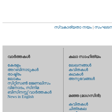
സ്വകാര്യതാ നയം
|
സംഘടനാ 
വാര്‍ത്തകള്‍
കലാ സാഹിത്യം
കേരളം
ലേഖനങ്ങള്‍
അറബിനാടുകള്‍
കവിതകള്‍
രാഷ്ട്രം
കഥകള്‍
ലോകം
അനുഭവങ്ങള്‍
സിറ്റിസണ്‍ ജേണലിസം
വിനോദം, സിനിമ
ബിസിനസ്സ് വാര്‍ത്തകള്‍
മഞ്ഞ (മാഗസിന്‍)
News in English
കവിതകള്‍
ചിത്രകല