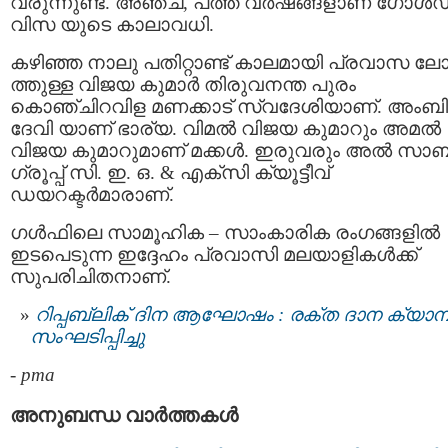
വരുന്നുണ്ട്. അഞ്ച്, പത്ത് വർഷങ്ങളാണ് ഗോ
വിസ യുടെ കാലാവധി.
കഴിഞ്ഞ നാലു പതിറ്റാണ്ട് കാലമായി പ്രവാസ ല
ത്തുള്ള വിജയ കുമാർ തിരുവനന്ത പുരം
കൊഞ്ചിറവിള മണക്കാട് സ്വദേശിയാണ്. അംബ
ദേവി യാണ് ഭാര്യ. വിമൽ വിജയ കുമാറും അമൽ
വിജയ കുമാറുമാണ് മക്കൾ. ഇരുവരും അൽ സാബ
ഗ്രൂപ്പ് സി. ഇ. ഒ. & എക്സി ക്യൂട്ടീവ്
ഡയറക്ടർമാരാണ്.
ഗള്‍ഫിലെ സാമൂഹിക – സാംകാരിക രംഗങ്ങളില്‍
ഇടപെടുന്ന ഇദ്ദേഹം പ്രവാസി മലയാളികള്‍ക്ക്
സുപരിചിതനാണ്.
റിപ്പബ്ലിക് ദിന ആഘോഷം : രക്ത ദാന ക്യാമ്പ
സംഘടിപ്പിച്ചു
-
pma
അനുബന്ധ വാര്‍ത്തകള്‍