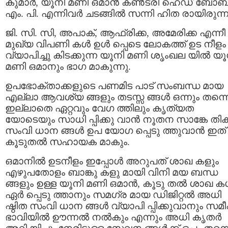
കുമാർ, യൂനി മണി ഒമാൻ കൺട്രി ഹെഡ് ബോ
എം. പി. എന്നിവർ ചടങ്ങില്‍ സന്നി ഹിത രായിരുന്ന
ജി. സി. സി, അപാക്, ആഫ്രിക്ക, അമേരിക്ക എന്നീ
മുഖ്യ വിപണി കൾ ഉൾ പ്പെടെ ലോകത്ത് ഉട നീളം
വ്യാപിച്ചു കിടക്കുന്ന യൂനി മണി ശൃംഖല യിൽ യൂ
മണി ഒമാനും ഭാഗ മാകുന്നു.
ഉപഭോക്താക്കളുടെ പണമിട പാട് സംബന്ധ മായ
എല്ലാ ആവശ്യ ങ്ങളും തടസ്സ ങ്ങള്‍ ഒന്നും തന്ന
ഇല്ലാതെ ഏറ്റവും വേഗ ത്തിലും കൃത്യത
യോടെയും സാധി പ്പിക്കു വാൻ നൂതന സാങ്കേ തി
സംവി ധാന ങ്ങൾ ഉപ യോഗ പ്പെടു ത്തുവാൻ ഇത്
കൂടുതൽ സഹായക മാകും.
ഒമാനിൽ ഉടനീളം ഇപ്പോൾ അറുപത് ശാഖ കളും
എഴുപതോളം ബാങ്കു കളു മായി വിനി മയ ബന്ധ
ങ്ങളും ഉള്ള യൂനി മണി ഒമാൻ, കൂടു തൽ ശാഖ 
ഏർ പ്പെടു ത്താനും സമഗ്ര മായ ഡിജിറ്റൽ അധി
ഷ്ഠിത സംവി ധാന ങ്ങൾ വ്യാപി പ്പിക്കുവാനും സമ
ഭാവിയിൽ ഊന്നൽ നല്‍കും എന്നും അധി കൃതര്‍