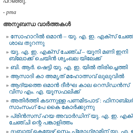
പറഞ്ഞു.
-
pma
അനുബന്ധ വാര്‍ത്തകള്‍
സോഹാറില്‍ ഒമാൻ – യു. എ. ഇ. എക്സ് ചേഞ്
ശാഖ തുറന്നു
യു. എ. ഇ. എക്സ് ചേഞ്ച് – യൂനി മണി ഇനി
ബ്ലോക്ക് ചെയിൻ ശൃംഖല യിലേക്ക്
ബി. ആർ. ഷെട്ടി യു. എ. ഇ. യിൽ തിരിച്ചെത്തി
ആസാദി കാ അമൃത് മഹോത്സവ് ലുലുവിൽ
ആദ്യത്തെ ഒമാന്‍ ദീര്‍ഘ കാല റെസിഡന്‍സ്
വിസ എം. എ. യൂസഫലിക്ക്
അ​തി​ർ​ത്തി​ ക​ട​ന്നു​ള്ള പ​ണ​മി​ട​പാട് : ഫി​നാ​ബ്ല​ര്
സാം​സംഗ് പേ കൈ​ കോ​ർ​ക്കു​ന്നു
പ്രിൻസസ് ഹയ അവാർഡിന് യു. എ. ഇ. എക്
ചേഞ്ചി ന്റെ പങ്കാളിത്തം
ദുബായ് കെയേഴ്സ് സ്റ്റെം പ്രോഗ്രാമിന് യു. എ. 