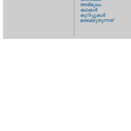
അഭിമുഖം
കഥകള്‍
കുറിപ്പുകള്‍
മരമെഴുതുന്നത്