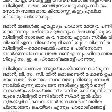
അറി യിച്ചു. നേരിട്ടുള്ള സേവന ങ്ങൾക്ക് ഒപ്പം തന്ന
ഡിജിറ്റൽ – മൊബൈൽ ഇട പാടു കളും സ്വയം
സേവന സജ്ജ മായ കിയോസ്കു കളും എല്ലാ
യിടത്തും ലഭ്യമാക്കും.
ഒമാൻ തങ്ങൾക്ക് എപ്പോഴും പ്രധാന മായ വിപണി
യാണെന്നും കഴിഞ്ഞ ഏതാനും വർഷ ങ്ങളി ലൂടെ
ഡിജിറ്റൽ സാങ്കേതിക വിദ്യയെ ഏറ്റവും സ്വീക രി
വിപണി എന്ന നിലക്ക് യൂനി മണി യുടെ വികസിത
ഡിജിറ്റൽ – മൊബൈൽ പണമിട പാട് സേവന
ങ്ങൾക്ക് നല്ല സാധ്യത ഉണ്ട് എന്നും ഫിനാ ബ്ല
ഗ്രൂപ്പ് സി. ഇ. ഒ. പ്രമോദ് മങ്ങാട്ട് പറഞ്ഞു.
ഡിജിറ്റലൈസേഷന് മുഖ്യ പരിഗണന നല്കുന്ന
ഒമാൻ, ജി. സി. സി. യിൽ മൊബൈൽ ഫോൺ ഉപ
യോഗ ത്തിൽ രണ്ടാം സ്ഥാനത്തു നില്ക്കു മ്പോൾ
നാലിൽ മൂന്നു ഭാഗം ജന ങ്ങൾക്കും ഇന്റർ നെറ്റ്
സൗകര്യം പ്രാപ്യമാണ് എന്നി രിക്കെ, യൂനി മണ
യുടെ ഡിജിറ്റൽ മണി ട്രാൻ സ്‌ഫർ ഇൻഫ്രാ
സ്ട്രക്ച്ചർ വികസന ങ്ങൾ ജന ങ്ങൾക്ക് വലിയ
പ്രയോജനം ചെയ്യും എന്നും പ്രമോദ് മങ്ങാട്ട്