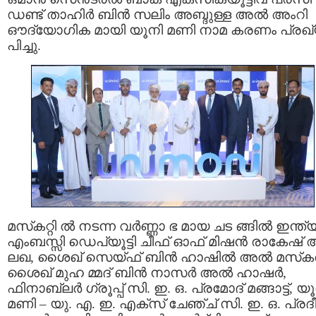
ഡണ്ട് താഹിർ ബിൻ സലിം അബ്ദുള്ള അൽ അംറി
ഔദ്യോഗിക മായി യൂനി മണി നാമ കരണം പ്രഖ
പിച്ചു.
മസ്‌കറ്റി ൽ നടന്ന വർണ്ണാ ഭ മായ ചട ങ്ങിൽ ഇന്ത
എംബസ്സി ഡെപ്യൂട്ടി ചീഫ് ഓഫ് മിഷൻ രാകേഷ് 
ലഖ, ശൈഖ് സെയ്‌ഫ് ബിൻ ഹാഷിൽ അൽ മസ്‌കര
ശൈഖ് മുഹ മ്മദ് ബിൻ നാസർ അൽ ഹാഷർ,
ഫിനാബ്ലർ ഗ്രൂപ്പ് സി. ഇ. ഒ. പ്രമോദ് മങ്ങാട്ട്, യ
മണി – യു. എ. ഇ. എക്സ് ചേഞ്ച് സി. ഇ. ഒ. പ്രദീ