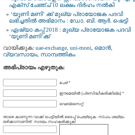
എക്സ് ചേഞ്ച് 10 ലക്ഷം ദിർഹം നല്‍കി
‘യൂണി മണി’ ക്ക് മുഖ്യ പ്രായോജക പദവി
ലഭിച്ചതില്‍ അഭിമാനം : ഡോ. ബി. ആർ. ഷെട്ടി
ഏഷ്യാ കപ്പ് 2018 : മുഖ്യ പ്രായോജക പദവി
‘യൂണി മണി’ക്ക്
വായിക്കുക:
uae-exchange
,
uni-moni
,
ഒമാന്‍
,
വ്യവസായം
,
സാമ്പത്തികം
അഭിപ്രായം എഴുതുക:
പേര് *
ഈമെയില്‍ (പ്രസിദ്ധീകരിക്കില്ല) *
വെബ്സൈറ്റ്
താഴെ കാണുന്ന വാക്ക് പെട്ടിയില്‍ ടൈപ്പ്‌ ചെയ്യുക. സ്പാം ശല്യം
ഒഴിക്കാനാണിത്. സദയം സഹകരിക്കുക!