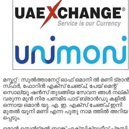
മസ്കറ്റ് : സുല്‍ത്താനേറ്റ് ഓഫ് ഒമാനി ൽ മണി ട്രാ
സ്‌ഫർ, ഫോറിൻ എക്സ് ചേഞ്ച്, പേയ് മെന്റ്
സൊല്യൂ ഷൻസ് തുടങ്ങിയ സേവന ങ്ങൾ നല്കി
വരുന്ന മുൻ നിര പണമിട പാട് ബ്രാൻഡു കളില്‍
ഒന്നായ ഒമാൻ യു. എ. ഇ. എക്സ് ചേഞ്ച് ഇനി
മുതൽ യൂനി മണി എന്ന പുതു നാമ ത്തിൽ അറിയ
പ്പെടും.
ഒമാൻ സെൻട്രൽ ബാങ്ക് എക്സിക്യൂട്ടീവ് പ്രസി