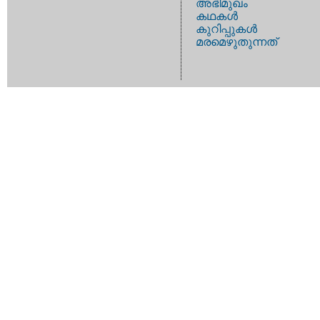
അഭിമുഖം
കഥകള്‍
കുറിപ്പുകള്‍
മരമെഴുതുന്നത്