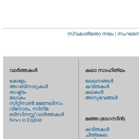
സ്വകാര്യതാ നയം
|
സംഘടനാ 
വാര്‍ത്തകള്‍
കലാ സാഹിത്യം
കേരളം
ലേഖനങ്ങള്‍
അറബിനാടുകള്‍
കവിതകള്‍
രാഷ്ട്രം
കഥകള്‍
ലോകം
അനുഭവങ്ങള്‍
സിറ്റിസണ്‍ ജേണലിസം
വിനോദം, സിനിമ
ബിസിനസ്സ് വാര്‍ത്തകള്‍
മഞ്ഞ (മാഗസിന്‍)
News in English
കവിതകള്‍
ചിത്രകല