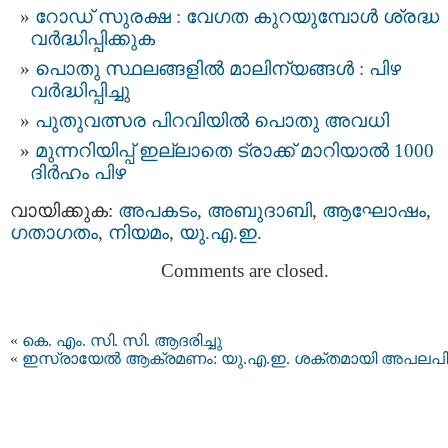
റോഡ് സുരക്ഷ : വേഗത കുറയുമ്പോൾ ശ്രദ്ധ
വർദ്ധിപ്പിക്കുക
പൊതു സ്ഥലങ്ങളിൽ മാലിന്യങ്ങൾ : പിഴ
വർദ്ധിപ്പിച്ചു
പുതുവത്സര പിറവിയിൽ പൊതു അവധി
മുന്നറിയിപ്പ് ഇല്ലാതെ ട്രാക്ക് മാറിയാൽ 1000
ദിർഹം പിഴ
വായിക്കുക:
അപകടം
,
അബുദാബി
,
ആഘോഷം
,
ഗതാഗതം
,
നിയമം
,
യു.എ.ഇ.
Comments are closed.
«
കെ. എം. സി. സി. ആദരിച്ചു
«
ഇസ്രായേല്‍ ആക്രമണം: യു.എ.ഇ. ശക്തമായി അപലപിച