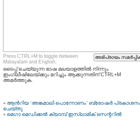
Press CTRL+M to toggle between
Malayalam and English.
ടൈപ്പ്‌ ചെയ്യുന്ന ഭാഷ മലയാളത്തില്‍ നിന്നും
ഇംഗ്ലീഷിലേയ്ക്കും മറിച്ചും ആക്കുന്നതിന് CTRL+M
അമര്‍ത്തുക.
«
ആൻറിയ ‘അങ്കമാലി പൊന്നോണം’ ബ്രോഷർ പ്രകാശന
ചെയ്തു
«
മെഗാ മെഡിക്കൽ ക്യാമ്പ് ഇസ്‌ലാമിക് സെന്ററിൽ