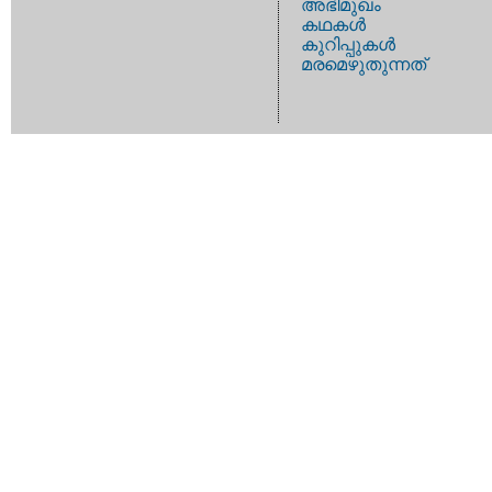
അഭിമുഖം
കഥകള്‍
കുറിപ്പുകള്‍
മരമെഴുതുന്നത്