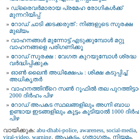
ഡ്രൈവർമാരായ പ്രമേഹ രോഗികൾക്ക്
മുന്നറിയിപ്പ്
റോഡ് ചാടി ക്കടക്കരുത് : നിങ്ങളുടെ സുരക്ഷ
മുഖ്യം
വാഹനങ്ങൾ മുന്നോട്ട് എടുക്കുമ്പോൾ മറ്റു
വാഹനങ്ങളെ പരിഗണിക്കൂ
റോഡ് സുരക്ഷ : വേഗത കുറയുമ്പോൾ ശ്രദ്ധ
വർദ്ധിപ്പിക്കുക
ഓൺ ലൈൻ അധിക്ഷേപം : ശിക്ഷ കടുപ്പിച്ച്
അധികൃതർ
വാഹനത്തിൻ്റെ സൺ റൂഫിൽ തല പുറത്തിട്ട
2000 ദിർഹം പിഴ
റോഡ് അപകട സ്ഥലങ്ങളിലും അഗ്നി ബാധ
ഉണ്ടായ ഇടങ്ങളിലും കൂട്ടം കൂടിയാല്‍ 1000 ദിർ
പിഴ
വായിക്കുക:
abu-dhabi-police
,
awareness
,
social-media
,
viral-video
,
warning
,
അപകടം
,
ഗതാഗതം
,
നിയമം
,