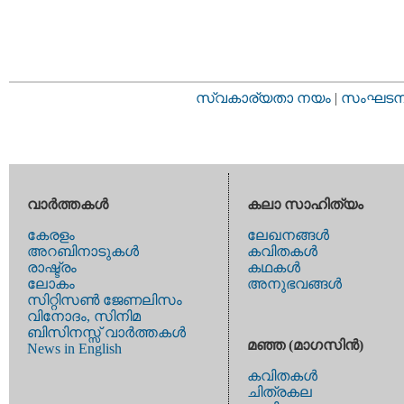
സ്വകാര്യതാ നയം
|
സംഘടനാ 
വാര്‍ത്തകള്‍
കലാ സാഹിത്യം
കേരളം
ലേഖനങ്ങള്‍
അറബിനാടുകള്‍
കവിതകള്‍
രാഷ്ട്രം
കഥകള്‍
ലോകം
അനുഭവങ്ങള്‍
സിറ്റിസണ്‍ ജേണലിസം
വിനോദം, സിനിമ
ബിസിനസ്സ് വാര്‍ത്തകള്‍
മഞ്ഞ (മാഗസിന്‍)
News in English
കവിതകള്‍
ചിത്രകല