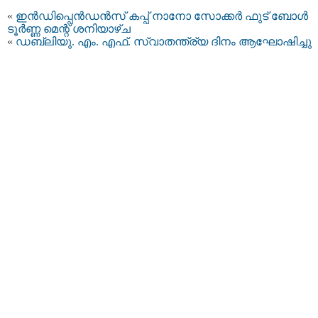
«
ഇൻഡിപ്പെൻഡൻസ് കപ്പ് നാനോ സോക്കർ ഫുട് ബോൾ
ടൂർണ്ണ മെന്റ് ശനിയാഴ്ച
«
ഡബ്ലിയു. എം. എഫ്. സ്വാതന്ത്ര്യ ദിനം ആഘോഷിച്ചു