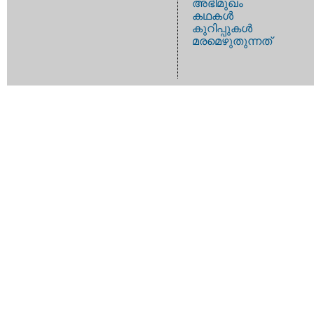
അഭിമുഖം
കഥകള്‍
കുറിപ്പുകള്‍
മരമെഴുതുന്നത്