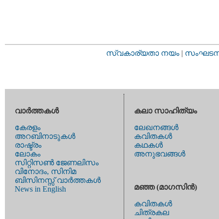
സ്വകാര്യതാ നയം
|
സംഘടനാ 
വാര്‍ത്തകള്‍
കലാ സാഹിത്യം
കേരളം
ലേഖനങ്ങള്‍
അറബിനാടുകള്‍
കവിതകള്‍
രാഷ്ട്രം
കഥകള്‍
ലോകം
അനുഭവങ്ങള്‍
സിറ്റിസണ്‍ ജേണലിസം
വിനോദം, സിനിമ
ബിസിനസ്സ് വാര്‍ത്തകള്‍
മഞ്ഞ (മാഗസിന്‍)
News in English
കവിതകള്‍
ചിത്രകല