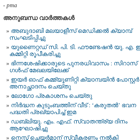
-
pma
അനുബന്ധ വാര്‍ത്തകള്‍
അബുദാബി മലയാളീസ് മെഡിക്കൽ ക്യാമ്പ്
സംഘടിപ്പിച്ചു
യുണൈറ്റഡ് സി. പി. ടി. ഫൗണ്ടേഷൻ യു. എ. ഇ
കമ്മിറ്റി രൂപീകരിച്ചു
ഭിന്നശേഷിക്കാരുടെ പുനരധിവാസം : സിറാസ്
ഗൾഫ് മേഖലയിലേക്ക്
ഇയർ ഓഫ് കമ്മ്യൂണിറ്റി ക്യാമ്പയിൻ പോസ്റ്റർ
അനാച്ഛാദനം ചെയ്തു
ലോഗോ പ്രകാശനം ചെയ്തു
നിർദ്ധന കുടുംബത്തിന് വീട് : ‘കരുതൽ’ ഭവന
പദ്ധതി പ്രഖ്യാപിച്ച് ഇമ
ഡബ്ലിയു. എം. എഫ്. സ്വാതന്ത്ര്യ ദിനം
ആഘോഷിച്ചു
നെസ്റ്റ് ചെയർമാന് സ്വീകരണം നൽകി