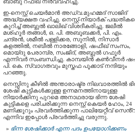
ബാബു റഫീഖ് നിർവ്വഹിച്ചു.
ഇ-നെസ്റ്റ് ചെയർമാൻ അഡ്വ.മുഹമ്മദ് സാജിദ്
അദ്ധ്യക്ഷത വഹിച്ചു. നെസ്റ്റ്-നിയാർക് പദ്ധതിക
കുറിച്ച് അബ്ദുൽ ഖാലിഖ് വിശദീകരിച്ചു. ജലീൽ
മശ്ഹൂർ തങ്ങൾ, ഒ. പി. അബൂബക്കർ, പി. എം.
ചന്ദ്രൻ, ശമീൽ പള്ളിക്കര, സുനിൽ, നിസാർ
കളത്തിൽ, നബീൽ നാരങ്ങോളി, ഷഫീഖ് സംസം,
മൊയ്‌ദു പേരാമ്പ്ര, സംജിദ്, അബ്ദുൽ ഗഫൂർ
എന്നിവർ സംബന്ധിച്ചു. കാമ്പയിൻ കൺവീനർ ഷ
പി. കെ. സ്വാഗതവും മുസ്തഫ പൂക്കാട് നന്ദിയും
പറഞ്ഞു.
നെസ്റ്റിനു കീഴിൽ അന്താരാഷ്ട്ര നിലവാരത്തിൽ ഭിന
ശേഷി കുട്ടികൾക്കുള്ള ഉന്നമനത്തിനായുള്ള
നിയാർക്കിനു പുറമെ അനാഥരായ ഭിന്ന ശേഷി
കുട്ടികളെ പരിചരിക്കുന്ന നെസ്റ്റ് കെയർ ഹോം, 24
മണിക്കൂറും പ്രവർത്തിക്കുന്ന പാലിയേറ്റീവ് സെൻ്
എന്നിവ ഇപ്പോൾ പ്രവർത്തിച്ചു വരുന്നു.
ഭിന്ന ശേഷിക്കാർ എന്ന പദം ഉപയോഗിക്കണം