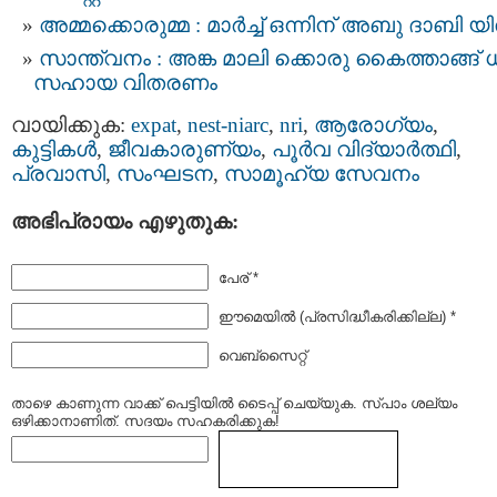
അമ്മക്കൊരുമ്മ : മാർച്ച് ഒന്നിന് അബു ദാബി യ
സാന്ത്വനം : അങ്ക മാലി ക്കൊരു കൈത്താങ്ങ്
സഹായ വിതരണം
വായിക്കുക:
expat
,
nest-niarc
,
nri
,
ആരോഗ്യം
,
കുട്ടികള്‍
,
ജീവകാരുണ്യം
,
പൂര്‍വ വിദ്യാര്‍ത്ഥി
,
പ്രവാസി
,
സംഘടന
,
സാമൂഹ്യ സേവനം
അഭിപ്രായം എഴുതുക:
പേര് *
ഈമെയില്‍ (പ്രസിദ്ധീകരിക്കില്ല) *
വെബ്സൈറ്റ്
താഴെ കാണുന്ന വാക്ക് പെട്ടിയില്‍ ടൈപ്പ്‌ ചെയ്യുക. സ്പാം ശല്യം
ഒഴിക്കാനാണിത്. സദയം സഹകരിക്കുക!