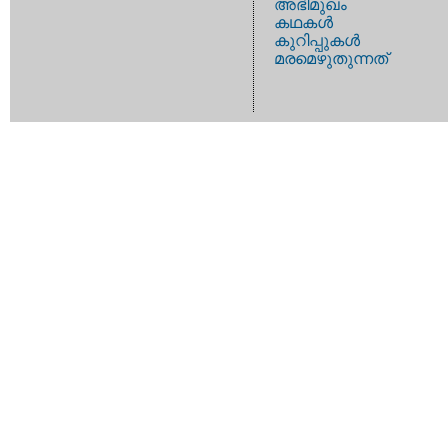
അഭിമുഖം
കഥകള്‍
കുറിപ്പുകള്‍
മരമെഴുതുന്നത്