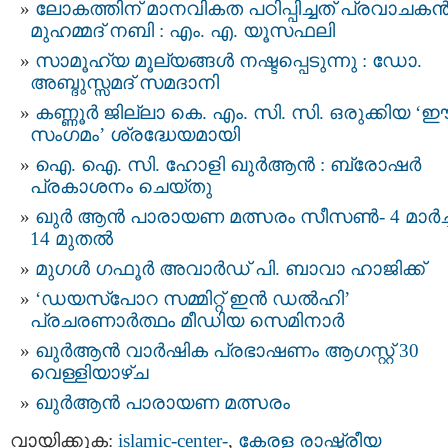
ലോകത്തിന് മാനവികത പഠിപ്പിച്ചത് പ്രവാചകന്
മുഹമ്മദ് നബി : എം. എ. യൂസഫലി
സാമൂഹ്യ മൂല്യങ്ങള്‍ നഷ്ടപ്പെടുന്നു : ഡോ.
അബ്ദുസ്സമദ് സമദാനി
കണ്ണൂർ ജില്ലാ കെ. എം. സി. സി. ഒരുക്കിയ ‘ഈ
സംഗമം’ ശ്രദ്ധേയമായി
ഐ. ഐ. സി. ഹോളി ഖുര്‍ആന്‍ : ബ്രോഷർ
പ്രകാശനം ചെയ്തു
ഖുർ ആൻ പാരായണ മത്സരം സീസൺ- 4 മാർച്ച
14 മുതൽ
മുഗള്‍ ഗഫൂര്‍ അവാര്‍ഡ് പി. ബാവാ ഹാജിക്ക്
‘ഡയസ്പോറ സമ്മിറ്റ് ഇൻ ഡൽഹി’
പ്രചരണാർത്ഥം മീഡിയ സെമിനാർ
ഖുർആൻ വാർഷിക പ്രഭാഷണം ആഗസ്റ്റ് 30
വെള്ളിയാഴ്ച
ഖുർആൻ പാരായണ മത്സരം
വായിക്കുക:
islamic-center-
,
കേരള രാഷ്ട്രീയ