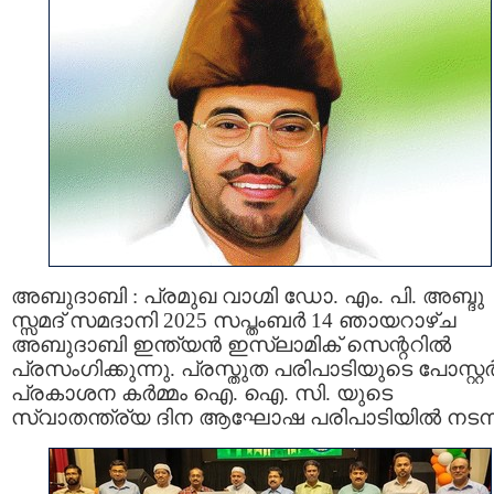
അബുദാബി : പ്രമുഖ വാഗ്മി ഡോ. എം. പി. അബ്ദു
സ്സമദ് സമദാനി 2025 സപ്തംബർ 14 ഞായറാഴ്ച
അബുദാബി ഇന്ത്യൻ ഇസ്ലാമിക് സെന്ററിൽ
പ്രസംഗിക്കുന്നു. പ്രസ്തുത പരിപാടിയുടെ പോസ്റ്റ
പ്രകാശന കർമ്മം ഐ. ഐ. സി. യുടെ
സ്വാതന്ത്ര്യ ദിന ആഘോഷ പരിപാടിയിൽ നടന്ന