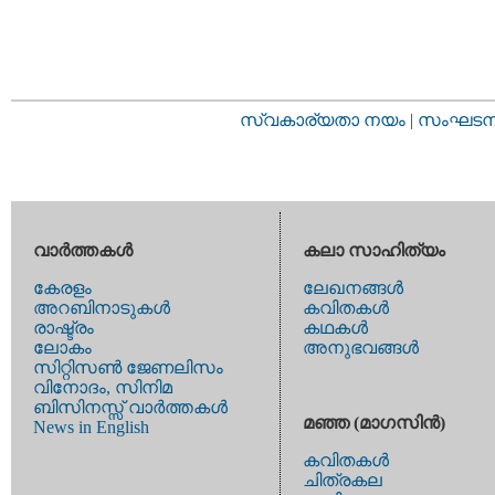
സ്വകാര്യതാ നയം
|
സംഘടനാ 
വാര്‍ത്തകള്‍
കലാ സാഹിത്യം
കേരളം
ലേഖനങ്ങള്‍
അറബിനാടുകള്‍
കവിതകള്‍
രാഷ്ട്രം
കഥകള്‍
ലോകം
അനുഭവങ്ങള്‍
സിറ്റിസണ്‍ ജേണലിസം
വിനോദം, സിനിമ
ബിസിനസ്സ് വാര്‍ത്തകള്‍
മഞ്ഞ (മാഗസിന്‍)
News in English
കവിതകള്‍
ചിത്രകല