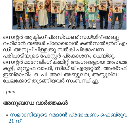
സെന്റർ ആക്ടിംഗ് പ്രസിഡണ്ട് സയ്യിദ് അബ്ദു
റഹിമാൻ തങ്ങൾ പ്രോലൈൻ കൺസൽട്ടൻറ് എം
ഡി. അനൂപ് പിള്ളക്കു നൽകി പ്രഭാഷണ
പരിപാടിയുടെ പോസ്റ്റർ പ്രകാശനം ചെയ്തു.
സെന്റർ മാനേജിംഗ് കമ്മിറ്റി അംഗങ്ങളായ അഹമ്മദ
കുട്ടി, മുസ്തഫ വാഫി, സിദ്ധീഖ് എളേറ്റിൽ, അഷ്‌റഫ്
ഇബ്രാഹിം, ഒ. പി. അലി അബ്ദുല്ല, അബ്ദുല്ല
ചേലക്കോട് തുടങ്ങിയവർ സംബന്ധിച്ചു.
-
pma
അനുബന്ധ വാര്‍ത്തകള്‍
സമദാനിയുടെ റമദാൻ പ്രഭാഷണം ഫെബ്രുവ
21 ന്