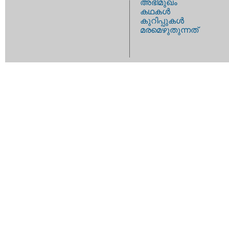
അഭിമുഖം
കഥകള്‍
കുറിപ്പുകള്‍
മരമെഴുതുന്നത്