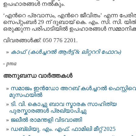
ഉപഹാരങ്ങൾ നൽകും.
‘എന്‍റെ പ്രവാസം, എന്‍റെ ജീവിതം’ എന്ന പേരി
സെപ്റ്റംബര്‍ 29 ന് ദുബായ് കെ. എം. സി. സി. യില്
ഒരുക്കുന്ന പരിപാടിയില്‍ ഉപഹാരങ്ങള്‍ സമ്മാനിക്ക
വിവരങ്ങള്‍ക്ക്: 050 776 2201.
കാഫ് (കൾച്ചറൽ ആർട്ട് & ലിറ്റററി ഫോറം)
-
pma
അനുബന്ധ വാര്‍ത്തകള്‍
സമാജം ഇന്‍ഡോ അറബ് കള്‍ച്ചറല്‍ ഫെസ്റ്റിവെ
മുസഫയിൽ
ടി. വി. കൊച്ചു ബാവ സ്മാരക സാഹിത്യ
പുരസ്കാരങ്ങൾ പ്രഖ്യാപിച്ചു
ജലീൽ രാമന്തളി വിടവാങ്ങി
ഡബ്ലിയു. എം. എഫ്. ഫാമിലി മീറ്റ് 2025