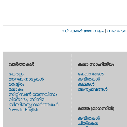
സ്വകാര്യതാ നയം
|
സംഘടനാ 
വാര്‍ത്തകള്‍
കലാ സാഹിത്യം
കേരളം
ലേഖനങ്ങള്‍
അറബിനാടുകള്‍
കവിതകള്‍
രാഷ്ട്രം
കഥകള്‍
ലോകം
അനുഭവങ്ങള്‍
സിറ്റിസണ്‍ ജേണലിസം
വിനോദം, സിനിമ
ബിസിനസ്സ് വാര്‍ത്തകള്‍
മഞ്ഞ (മാഗസിന്‍)
News in English
കവിതകള്‍
ചിത്രകല