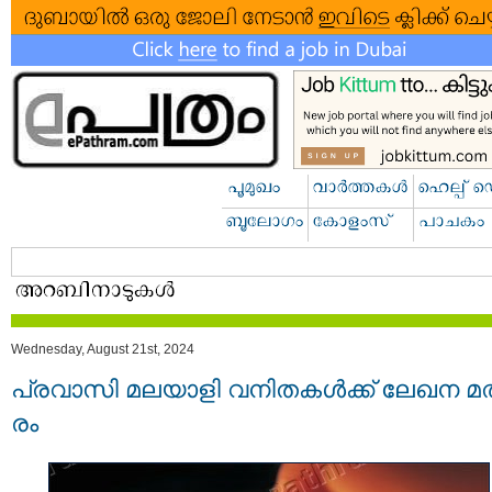
Wednesday, August 21st, 2024
പ്ര​വാ​സി മ​ല​യാ​ളി വ​നി​ത​ക​ള്‍ക്ക് ലേ​ഖ​ന മ​ത
രം