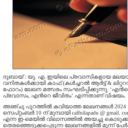
ദുബായ് : യു. എ. ഇയിലെ പ്രവാസികളായ മലയാ
വനിതകള്‍ക്കായി കാഫ് (കൾച്ചറൽ ആർട്ട് & ലിറ്ററ
ഫോറം) ലേഖന മത്സരം സംഘടിപ്പിക്കുന്നു. ‘എന്‍
പ്രവാസം, എന്‍റെ ജീവിതം’ എന്നതാണ് വിഷയം.
അഞ്ചു പുറത്തില്‍ കവിയാത്ത ലേഖനങ്ങള്‍ 2024
സെപ്റ്റംബര്‍ 10 ന് മുമ്പായി calfnilapadu @ gmail. c
എന്ന ഇ-മെയില്‍ വിലാസത്തില്‍ അയച്ചു കൊടുക്ക
തെരഞ്ഞെടുക്കപ്പെടുന്ന ലേഖനങ്ങളില്‍ മൂന്ന് പേര്‍ക