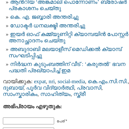
ആൻറിയ ‘അങ്കമാലി പൊന്നോണം’ ബ്രോഷർ
പ്രകാശനം ചെയ്തു
കെ. എ. ജബ്ബാരി അന്തരിച്ചു
ഡോക്ടർ ധനലക്ഷ്മി അന്തരിച്ചു
ഇയർ ഓഫ് കമ്മ്യൂണിറ്റി ക്യാമ്പയിൻ പോസ്റ്റർ
അനാച്ഛാദനം ചെയ്തു
അബുദാബി മലയാളീസ് മെഡിക്കൽ ക്യാമ്പ്
സംഘടിപ്പിച്ചു
നിർദ്ധന കുടുംബത്തിന് വീട് : ‘കരുതൽ’ ഭവന
പദ്ധതി പ്രഖ്യാപിച്ച് ഇമ
വായിക്കുക:
expat
,
nri
,
social-media
,
കെ.എം.സി.സി.
ദുബായ്‌
,
പൂര്‍വ വിദ്യാര്‍ത്ഥി
,
പ്രവാസി
,
സാംസ്കാരികം
,
സാഹിത്യം
,
സ്ത്രീ
അഭിപ്രായം എഴുതുക:
പേര് *