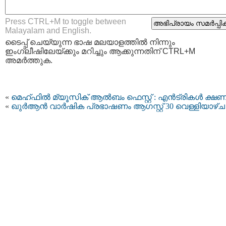
Press CTRL+M to toggle between
Malayalam and English.
ടൈപ്പ്‌ ചെയ്യുന്ന ഭാഷ മലയാളത്തില്‍ നിന്നും
ഇംഗ്ലീഷിലേയ്ക്കും മറിച്ചും ആക്കുന്നതിന് CTRL+M
അമര്‍ത്തുക.
«
മെഹ്ഫിൽ മ്യൂസിക് ആൽബം ഫെസ്റ്റ് : എൻട്രികൾ ക്ഷണിച
«
ഖുർആൻ വാർഷിക പ്രഭാഷണം ആഗസ്റ്റ് 30 വെള്ളിയാഴ്ച