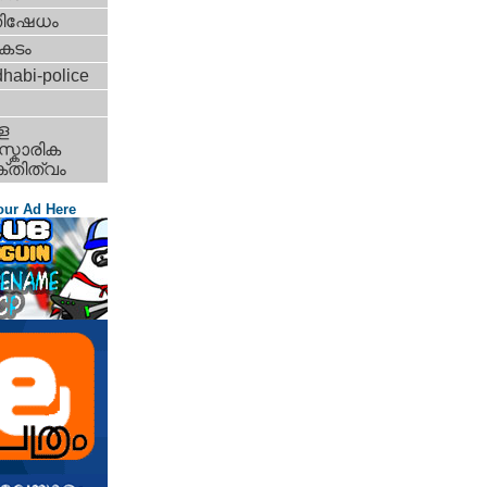
തിഷേധം
കടം
habi-police
ള
്കാരിക
്തിത്വം
our Ad Here