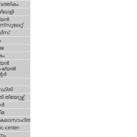
പത്തികം
ിലാളി
യന്‍
സുലേറ്റ്
ീസ്
ം
‍ജ
കം
യന്‍
്യല്‍
ര്‍
്ഥിതി
 തിയേറ്റഴ്സ്
്‍
ിമ
കലാസാഹിതി
ic-center-
നം