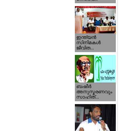
ഇന്ത്യന്‍
സിനിമകള്‍
ജീവിത...
ബഷീര്‍
അനുസ്മരണവും
സാഹിത്...