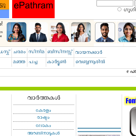
ഗൂഗിള