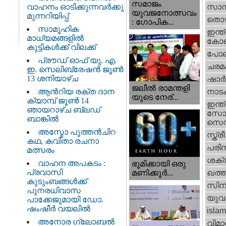
സമാജം
വാഹനം ഓടിക്കുന്നവർക്കു
സാമ്
യുവജനോത്സവം
മുന്നറിയിപ്പ്
തൊഴ
: ഗോപിക...
സാമൂഹിക
ഇന്ത്
മാധ്യമങ്ങളിൽ
കോണ്
കുട്ടികൾക്ക് വിലക്ക്
പോല
പ്രൗഡ് ഓഫ് യു. എ.
ചരമ
ഇ. സെലിബ്രേഷൻ ജൂൺ
13 ശനിയാഴ്ച
ഷാര്
ജലീല്‍ രാമന്തളി
ആൻറിയ രക്ത ദാന
നാട
യുടെ നേര്...
ക്യാമ്പ് ജൂൺ 14
ഇന്ത്
ഞായറാഴ്ച ബ്ലഡ്
സോഷ
ബാങ്കിൽ
സെന്റ
അസ്മോ പുത്തൻചിറ
സ്ത്രീ
കഥ, കവിതാ രചനാ
പരിസ
മത്സരം
ശക്തി
വാഹന അപകടം :
ഭൂമിക്കായി ഒരു
പ്രവാസി
മണിക്കൂര്‍...
ഖത്തര
കുടുംബങ്ങൾക്ക്
സിന
പുനരധിവാസ
യുവ
പാക്കേജുമായി ഡോ.
ഷംഷീർ വയലിൽ
islam
അനോര ഗ്ലോബൽ
വിമാ