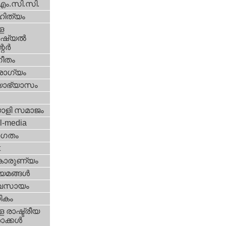
എം.സി.സി.
ിത്യം
ള
്യല്‍
ര്‍
ീതം
ോഗ്യം
യാഭ്യാസം
ാളി സമാജം
l-media
ഗതം
t
കാരുണ്യം
യമങ്ങള്‍
വസായം
ികം
 രാഷ്ട്രീയ
ക്കള്‍