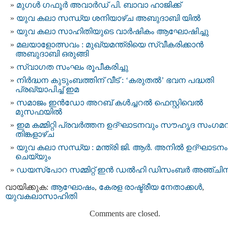
മുഗള്‍ ഗഫൂര്‍ അവാര്‍ഡ് പി. ബാവാ ഹാജിക്ക്
യുവ കലാ സന്ധ്യ ശനിയാഴ്ച അബുദാബി യിൽ
യുവ കലാ സാഹിതിയുടെ വാര്‍ഷികം ആഘോഷിച്ചു
മ​ല​യാ​ളോ​ത്സ​വം : മുഖ്യമന്ത്രിയെ സ്വീകരിക്കാൻ
അബുദാബി ഒരുങ്ങി
സ്വാഗത സംഘം രൂപീകരിച്ചു
നിർദ്ധന കുടുംബത്തിന് വീട് : ‘കരുതൽ’ ഭവന പദ്ധതി
പ്രഖ്യാപിച്ച് ഇമ
സമാജം ഇന്‍ഡോ അറബ് കള്‍ച്ചറല്‍ ഫെസ്റ്റിവെല്‍
മുസഫയിൽ
ഇമ കമ്മിറ്റി പ്രവർത്തന ഉദ്ഘാടനവും സൗഹൃദ സംഗമ
തിങ്കളാഴ്ച
യുവ കലാ സന്ധ്യ : മന്ത്രി ജി. ആർ. അനിൽ ഉദ്ഘാടനം
ചെയ്യും
ഡയസ്‌പോറ സമ്മിറ്റ് ഇന്‍ ഡല്‍ഹി ഡിസംബർ അഞ്ചിന
വായിക്കുക:
ആഘോഷം
,
കേരള രാഷ്ട്രീയ നേതാക്കള്‍
,
യുവകലാസാഹിതി
Comments are closed.