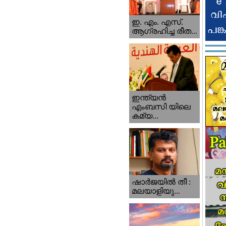
ഇ. എം. എസ്.
ആഗ്രഹിച്ച രീത...
ഇന്ത്യന്‍
എംബസി യിലെ
കമ്യ...
ഷാര്‍ജയില്‍ തീ :
മലയാളിയു...