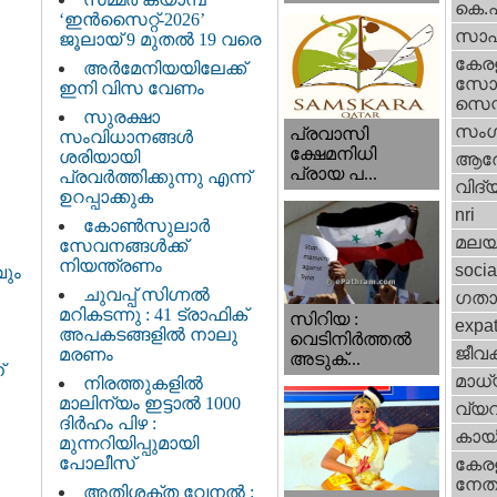
കെ.
‘ഇൻസൈറ്റ്-2026’
സാഹ
ജൂലായ് 9 മുതൽ 19 വരെ
കേര
അർമേനിയയിലേക്ക്
സോഷ
ഇനി വിസ വേണം
സെന്റ
സുരക്ഷാ
സംഗ
പ്രവാസി
സംവിധാനങ്ങൾ
ക്ഷേമനിധി
ശരിയായി
ആര
പ്രായ പ...
പ്രവർത്തിക്കുന്നു എന്ന്
വിദ്
ഉറപ്പാക്കുക
nri
കോൺസുലാർ
മലയ
സേവനങ്ങൾക്ക്
നിയന്ത്രണം
socia
വും
ചുവപ്പ് സിഗ്നൽ
ഗതാ
മറികടന്നു : 41 ട്രാഫിക്
സിറിയ :
expa
അപകടങ്ങളിൽ നാലു
വെടിനിർത്തൽ
ജീവ
മരണം
അടുക്...
്
മാധ്
നിരത്തുകളിൽ
മാലിന്യം ഇട്ടാൽ 1000
വ്യ
ദിർഹം പിഴ :
കായ
മുന്നറിയിപ്പുമായി
പോലീസ്
കേരള
നേതാ
അതിശക്ത വേനൽ :