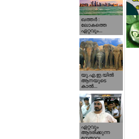
ഖത്തര്‍ :
ലോകത്തെ
ഏറ്റവും...
യു.എ.ഇ.യില്‍
ആനയുടെ
കാല്‍...
ഏറ്റവും
ആദരിക്കുന്ന
നേതാവ...