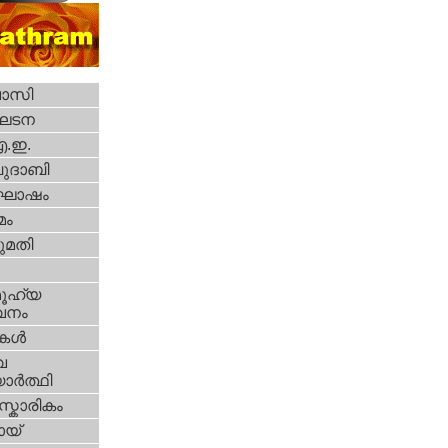
വാസി
ഘടന
എ.ഇ.
ദാബി
ോഷം
മം
മതി
ൂഹ്യ
വനം
ികള്‍
വ
ാര്‍ത്ഥി
്കാരികം
യ്‌