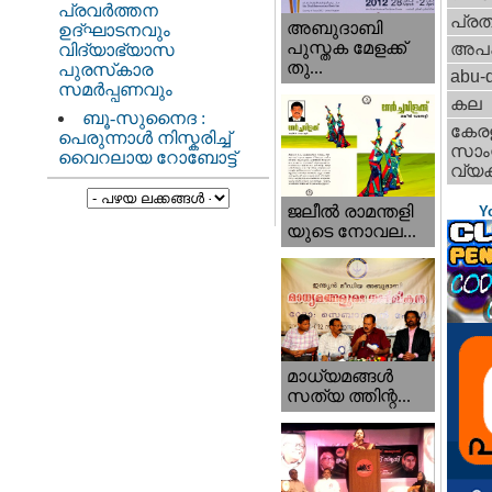
പ്രവർത്തന
പ്ര
അബുദാബി
ഉദ്ഘാടനവും
പുസ്തക മേളക്ക്
അപ
വിദ്യാഭ്യാസ
തു...
പുരസ്‌കാര
abu-d
സമർപ്പണവും
കല
ബൂ-സുനൈദ :
കേര
പെരുന്നാൾ നിസ്കരിച്ച്
സാംസ
വൈറലായ റോബോട്ട്
വ്യക
ജലീല്‍ രാമന്തളി
Y
യുടെ നോവല...
മാധ്യമങ്ങള്‍
സത്യ ത്തിന്റ...