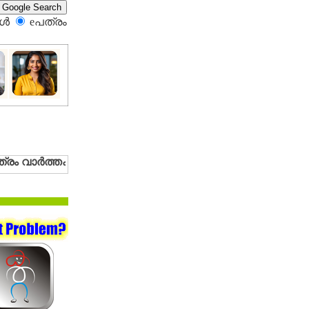
്‍
eപത്രം‍