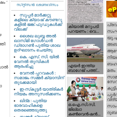
ം ‘
സൂപ്പർ മാർക്കറ്റു
കളിലെ ക്യാഷ് കൗണ്ടറു
കളിൽ ജങ്ക് ഫുഡുകൾക്ക്
പ്ര
കിയാല്‍ മറുപടി
വിലക്ക്
സം
പറയണം : വെ...
യ
ശൈഖ ലുബ്ന അൽ
യു.
ഖാസിമി ഗോൾഡൻ
്തി
അബു
ഡ്രാഗൺ പുതിയ ശാഖ
ഉദ്ഘാടനം ചെയ്തു
ആഘ
കെ. എസ്. സി. യിൽ
നിയ
വേനൽ തുമ്പികൾ
ബഹു
എയര്‍ ഇന്ത്യ
ആരംഭിച്ചു
ലാല്‍
ബാഗേജ് പത്ത്...
മതം
വേനൽ പ്പറവകൾ :
സാമ
സമാജം സമ്മർ ക്യാമ്പിന്
സേ
തുടക്കമായി
ാ
കുട്ട
ഇ-സ്‌കൂട്ടർ യാത്രികർ
നിയമം അനുസരിക്കണം
പൂര്‍
വിദ്യ
ഖിദ്മ : പുതിയ
ഒ.ഐ.സി.സി.
ഭാരവാഹികളെ
സാംസ
ജില്ലാ
തെരഞ്ഞെടുത്തു
ദുബാ
കൺവെൻഷൻ...
സമ്മർ ക്യാമ്പ്