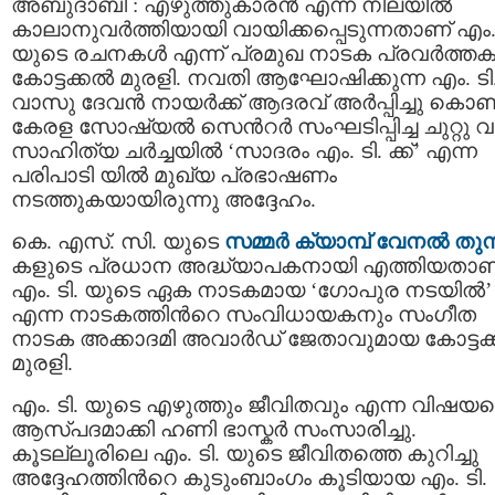
അബുദാബി : എഴുത്തുകാരൻ എന്ന നിലയിൽ
കാലാനുവർത്തിയായി വായിക്കപ്പെടുന്നതാണ് എം. 
യുടെ രചനകൾ എന്ന് പ്രമുഖ നാടക പ്രവര്‍ത്തകന
കോട്ടക്കൽ മുരളി. നവതി ആഘോഷിക്കുന്ന എം. ടി
വാസു ദേവൻ നായർക്ക് ആദരവ് അർപ്പിച്ചു കൊണ്ട
കേരള സോഷ്യൽ സെന്‍റര്‍ സംഘടിപ്പിച്ച ചുറ്റു വട്
സാഹിത്യ ചർച്ചയിൽ ‘സാദരം എം. ടി. ക്ക്’ എന്ന
പരിപാടി യിൽ മുഖ്യ പ്രഭാഷണം
നടത്തുകയായിരുന്നു അദ്ദേഹം.
കെ. എസ്. സി. യുടെ
സമ്മര്‍ ക്യാമ്പ് വേനൽ തുമ്
കളുടെ പ്രധാന അദ്ധ്യാപകനായി എത്തിയതാണ
എം. ടി. യുടെ ഏക നാടകമായ ‘ഗോപുര നടയിൽ’
എന്ന നാടകത്തിന്‍റെ സംവിധായകനും സംഗീത
നാടക അക്കാദമി അവാർഡ് ജേതാവുമായ കോട്ടക
മുരളി.
എം. ടി. യുടെ എഴുത്തും ജീവിതവും എന്ന വിഷയത
ആസ്പദമാക്കി ഹണി ഭാസ്കര്‍ സംസാരിച്ചു.
കൂടല്ലൂരിലെ എം. ടി. യുടെ ജീവിതത്തെ കുറിച്ചു
അദ്ദേഹത്തിന്‍റെ കുടുംബാംഗം കൂടിയായ എം. ടി.