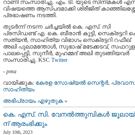
റാണി സംസാരിച്ചു. എം. ടി. യുടെ സിനിമകൾ എന്
വിഷയത്തെ ആസ്പദമാക്കി ശ്രീജിത് കാഞ്ഞിലശ്ശേ
പ്രഭാഷണം നടത്തി.
തുടർന്ന് നടന്ന ചർച്ചയിൽ കെ. എസ്. സി
പ്രസിഡണ്ട് എ. കെ. ബീരാൻ കുട്ടി, സെക്രട്ടറി ക
സത്യൻ, സാഹിത്യ വിഭാഗം സെക്രട്ടറി റഫീഖ്
അലി പുലാമന്തോൾ, സുഭാഷ് മടേക്കടവ്, സഫറുള
പാലപ്പെട്ടി, സുനീർ, മുഹമ്മദ് അലി തുടങ്ങിയവര്‍
സംസാരിച്ചു. KSC
Twitter
-
pma
വായിക്കുക:
കേരള സോഷ്യല്‍ സെന്റര്‍
,
പ്രവാസ
സാഹിത്യം
അഭിപ്രായം എഴുതുക »
കെ. എസ്. സി. വേനൽത്തുമ്പികൾ ജൂലായ്
ന് ആരംഭിക്കും
July 10th, 2023