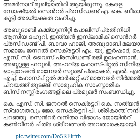
അമർനാഥ് മുഖ്യാതിഥി ആയിരുന്നു. കേരള
സോഷ്യൽ സെന്‍റർ പ്രസിഡണ്ട് എ. കെ. ബീര
കുട്ടി അദ്ധ്യക്ഷത വഹിച്ചു.
അബുദാബി കമ്മ്യുണിറ്റി പോലീസ് പ്രതിനിധി
ആസിയ ദഹൂറി, ഇന്ത്യൻ ഇസ്ലാമിക് സെന്‍റർ
പ്രസിഡണ്ട് പി. ബാവാ ഹാജി, അബുദാബി മലയാ
സമാജം ജനറൽ സെക്രട്ടറി എം. യു. ഇർഷാദ്, 
എസ്. സി. വൈസ് പ്രസിഡണ്ട് രജി ഉലഹന്നാൻ, 
അബ്ദുള്ള ഫറൂഖി, അഹല്യ ഹോസ്പിറ്റൽ സീനി
ഓപ്പറേഷൻ മാനേജർ സൂരജ് പ്രഭാകർ, എല്‍. എല്
എച്ച്. ഹോസ്പിറ്റൽ മാര്‍ക്കറ്റിംഗ് മാനേജര്‍ നിര്‍മ്മല്‍
ചിറയത്ത് തുടങ്ങി സാമൂഹിക സാംസ്കാരിക
ബിസിനസ്സ് രംഗങ്ങളിലെ പ്രമുഖര്‍ സംബന്ധിച്ചു.
കെ. എസ്. സി. ജനറൽ സെക്രട്ടറി കെ. സത്യൻ
സ്വാഗതവും ജോ. സെക്രട്ടറി പി. ശ്രീകാന്ത് നന്ദ
പറഞ്ഞു. സെന്‍റര്‍ വനിതാ വിഭാഗം ജോയിന്‍റ്
കൺവീനർ ചിത്ര ശ്രീവത്സൻ അവതാരകയായി.
pic.twitter.com/Do5RFirfrb