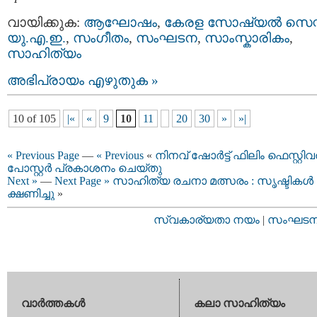
വായിക്കുക:
ആഘോഷം
,
കേരള സോഷ്യല്‍ സെന്റ
യു.എ.ഇ.
,
സംഗീതം
,
സംഘടന
,
സാംസ്കാരികം
,
സാഹിത്യം
അഭിപ്രായം എഴുതുക »
10 of 105
|«
«
9
10
11
20
30
»
»|
« Previous Page
—
« Previous
«
നിനവ് ഷോര്‍ട്ട് ഫിലിം ഫെസ്റ്റിവല
പോസ്റ്റർ പ്രകാശനം ചെയ്തു
Next »
—
Next Page »
സാഹിത്യ രചനാ മത്സരം : സൃഷ്ടികള്‍
ക്ഷണിച്ചു
»
സ്വകാര്യതാ നയം
|
സംഘടനാ 
വാര്‍ത്തകള്‍
കലാ സാഹിത്യം