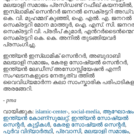
മലയാളി സമാജം പ്രസിഡണ്ട് റഫീഖ് കയനയിൽ,
ഇസ്‌ലാമിക് സെന്‍റർ ജനറൽ സെക്രട്ടറി അഡ്വ
കെ. വി. മുഹമ്മദ് കുഞ്ഞി, ഐ. എല്‍. എ. ജനറൽ
സെക്രട്ടറി മോന മാത്തൂർ, ഐ. എസ്. സി. ജനറ
സെക്രട്ടറി വി. പ്രദീപ് കുമാർ, എന്‍റര്‍ടൈന്‍ന്മെന്
സെക്രട്ടറി കെ. കെ. അനിൽ തുടങ്ങിയവര്‍
പ്രസംഗിച്ചു.
ഇന്ത്യൻ ഇസ്ലാമിക് സെന്‍റര്‍, അബുദാബി
മലയാളി സമാജം, കേരള സോഷ്യൽ സെന്‍റർ,
ഇന്ത്യൻ ലേഡീസ് അസോസ്സിയേഷൻ എന്നീ
സംഘടനകളുടെ നേതൃത്വ ത്തില്‍
വൈവിധ്യമാര്‍ന്ന കലാ സാംസ്കാരിക പരിപാടികള
അരങ്ങേറി.
-
pma
വായിക്കുക:
islamic-center-
,
social-media
,
ആഘോഷം
ഇന്ത്യന്‍ കോണ്സുലേറ്റ്
,
ഇന്ത്യന്‍ സോഷ്യല്‍
സെന്റര്‍
,
കുട്ടികള്‍
,
കേരള സോഷ്യല്‍ സെന്റര്‍
,
പൂര്‍വ വിദ്യാര്‍ത്ഥി
,
പ്രവാസി
,
മലയാളി സമാജം
,