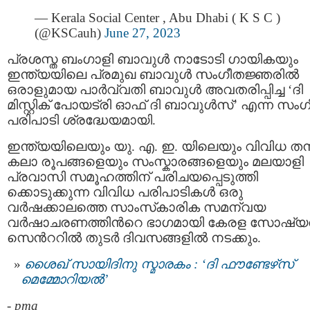
— Kerala Social Center , Abu Dhabi ( K S C )
(@KSCauh)
June 27, 2023
പ്രശസ്ത ബംഗാളി ബാവുൾ നാടോടി ഗായികയും
ഇന്ത്യയിലെ പ്രമുഖ ബാവുൾ സംഗീതജ്ഞരിൽ
ഒരാളുമായ പാർവ്വതി ബാവുൾ അവതരിപ്പിച്ച ‘ദി
മിസ്റ്റിക് പോയട്രി ഓഫ് ദി ബാവുൾസ്‌’ എന്ന സം
പരിപാടി ശ്രദ്ധേയമായി.
ഇന്ത്യയിലെയും യു. എ. ഇ. യിലെയും വിവിധ ത
കലാ രൂപങ്ങളെയും സംസ്കാരങ്ങളെയും മലയാളി
പ്രവാസി സമൂഹത്തിന് പരിചയപ്പെടുത്തി
ക്കൊടുക്കുന്ന വിവിധ പരിപാടികൾ ഒരു
വർഷക്കാലത്തെ സാംസ്‌കാരിക സമന്വയ
വർഷാചരണത്തിന്‍റെ ഭാഗമായി കേരള സോഷ്
സെന്‍ററിൽ തുടർ ദിവസങ്ങളിൽ നടക്കും.
ശൈഖ് സായിദിനു സ്മാരകം : ‘ദി ഫൗണ്ടേഴ്‌സ്
മെമ്മോറിയൽ’
-
pma