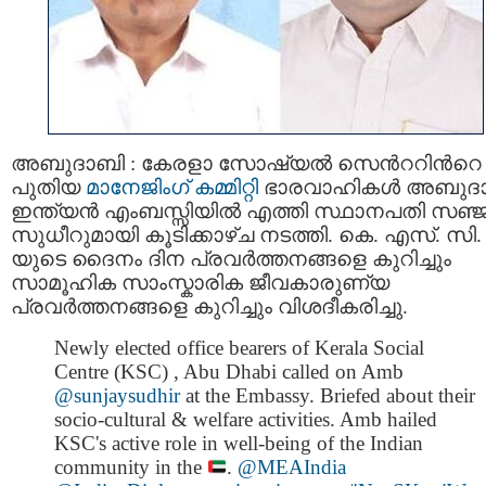
അബുദാബി : കേരളാ സോഷ്യല്‍ സെന്‍ററിന്‍റെ
പുതിയ
മാനേജിംഗ് കമ്മിറ്റി
ഭാരവാഹികള്‍ അബുദ
ഇന്ത്യന്‍ എംബസ്സിയില്‍ എത്തി സ്ഥാനപതി സഞ്
സുധീറുമായി കൂടിക്കാഴ്ച നടത്തി. കെ. എസ്. സി.
യുടെ ദൈനം ദിന പ്രവര്‍ത്തനങ്ങളെ കുറിച്ചും
സാമൂഹിക സാംസ്കാരിക ജീവകാരുണ്യ
പ്രവര്‍ത്തനങ്ങളെ കുറിച്ചും വിശദീകരിച്ചു.
Newly elected office bearers of Kerala Social
Centre (KSC) , Abu Dhabi called on Amb
@sunjaysudhir
at the Embassy. Briefed about their
socio-cultural & welfare activities. Amb hailed
KSC's active role in well-being of the Indian
community in the
.
@MEAIndia