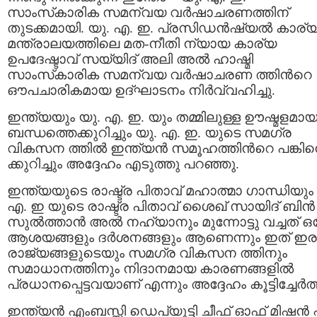
സാംസ്‌കാരിക സമന്വയ വർഷാചരണത്തിന്
തുടക്കമായി. യു. എ. ഇ. പ്രസിഡൻഷ്യൽ കാര്
മന്ത്രാലയത്തിലെ മത-നീതി ന്യായ കാര്യ
ഉപദേഷ്ടാവ് സയ്യിദ് അലി അൽ ഹാഷ്മി
സാംസ്‌കാരിക സമന്വയ വർഷാചരണ ത്തിന്‍റെ
ഔപചാരികമായ ഉദ്‌ഘാടനം നിർവ്വഹിച്ചു.
ഇന്ത്യയും യു. എ. ഇ. യും തമ്മിലുള്ള ഊഷ്മളമാ
ബന്ധത്തെക്കുറിച്ചും യു. എ. ഇ. യുടെ സമഗ്ര
വികസന ത്തിൽ ഇന്ത്യൻ സമൂഹത്തിന്‍റെ പങ്കി
ക്കുറിച്ചും അദ്ദേഹം എടുത്തു പറഞ്ഞു.
ഇന്ത്യയുടെ രാഷ്ട്ര പിതാവ് മഹാത്മാ ഗാന്ധിയും
എ. ഇ യുടെ രാഷ്ട്ര പിതാവ് ശൈഖ് സായിദ് ബിൻ
സുൽത്താൻ അൽ നഹ്യാനും മുന്നോട്ടു വച്ചത് ഒ
ആശയങ്ങളും ദർശനങ്ങളും ആണെന്നും ഇത് ഇര
രാജ്യങ്ങളുടെയും സമഗ്ര വികസന ത്തിനും
സമാധാനത്തിനും നിദാനമായ കാരണങ്ങളിൽ
പ്രധാനപ്പെട്ടവയാണ് എന്നും അദ്ദേഹം കൂട്ടിച്ചേർത്
ഇന്ത്യൻ എംബസ്സി ഡെപ്യൂട്ടി ചീഫ് ഓഫ് മിഷൻ