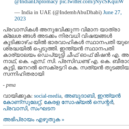
@IndianDiplomacy
pic.twitter.com/jNycSKquiW
— India in UAE (@IndembAbuDhabi)
June 27,
2023
പ്രവാസികള്‍ അനുഭവിക്കുന്ന വിമാന യാത്രാ
ക്ലേശ ങ്ങള്‍ അടക്കം നിരവധി വിഷയങ്ങള്‍
കൂടിക്കാഴ്ച യില്‍ ഭാരവാഹികള്‍ സ്ഥാനപതി യുട
ശ്രദ്ധയില്‍ പ്പെടുത്തി. ഇന്ത്യന്‍ സ്ഥാനപതി
കാര്യാലയം ഡെപ്യൂട്ടി ചീഫ് ഓഫ് മിഷന്‍ എ. അമ
നാഥ്, കെ. എസ്. സി. പ്രസിഡണ്ട് എ. കെ. ബീരാന
കുട്ടി, ജനറല്‍ സെക്രട്ടറി കെ. സത്യന്‍ തുടങ്ങിയ
സന്നിഹിതരായി
-
pma
വായിക്കുക:
social-media
,
അബുദാബി
,
ഇന്ത്യന്‍
കോണ്സുലേറ്റ്
,
കേരള സോഷ്യല്‍ സെന്റര്‍
,
പ്രവാസി
,
സംഘടന
അഭിപ്രായം എഴുതുക »