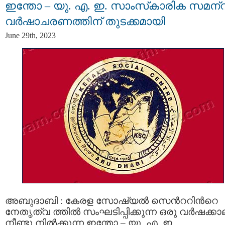
ഇന്തോ – യു. എ. ഇ. സാംസ്‌കാരിക സമന
വർഷാചരണത്തിന് തുടക്കമായി
June 29th, 2023
അബുദാബി : കേരള സോഷ്യൽ സെന്‍ററിന്‍റെ
നേതൃത്വ ത്തില്‍ സംഘടിപ്പിക്കുന്ന ഒരു വർഷക്കാ
നീണ്ടു നിൽക്കുന്ന ഇന്തോ – യു. എ. ഇ.