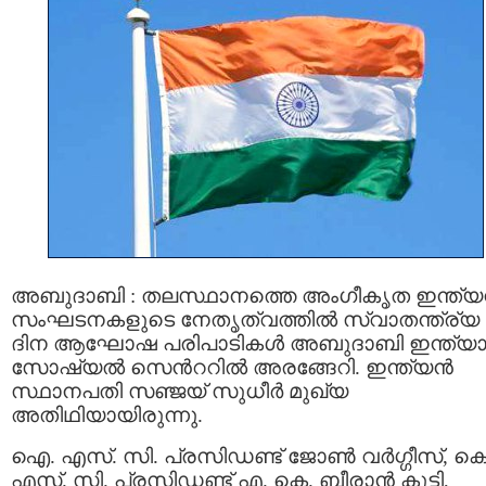
അബുദാബി : തലസ്ഥാനത്തെ അംഗീകൃത ഇന്ത്
സംഘടനകളുടെ നേതൃത്വത്തിൽ സ്വാതന്ത്ര്യ
ദിന ആഘോഷ പരിപാടികള്‍ അബുദാബി ഇന്ത്യ
സോഷ്യല്‍ സെന്‍ററില്‍ അരങ്ങേറി. ഇന്ത്യൻ
സ്ഥാനപതി സഞ്ജയ് സുധീർ മുഖ്യ
അതിഥിയായിരുന്നു.
ഐ. എസ്‌. സി. പ്രസിഡണ്ട് ജോൺ വർഗ്ഗീസ്, കെ
എസ്. സി. പ്രസിഡണ്ട് എ. കെ. ബീരാൻ കുട്ടി,