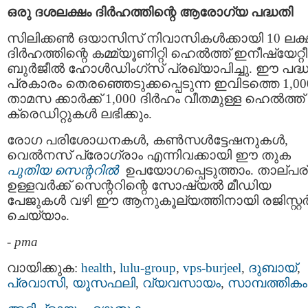
ഒരു ദശലക്ഷം ദിർഹത്തിന്റെ ആരോഗ്യ പദ്ധതി
സിലിക്കൺ ഒയാസിസ് നിവാസികൾക്കായി 10 ലക്
ദിർഹത്തിന്റെ കമ്മ്യൂണിറ്റി ഹെൽത്ത് ഇനീഷ്യേറ്റീ
ബുർജീൽ ഹോൾഡിംഗ്‌സ് പ്രഖ്യാപിച്ചു. ഈ പദ്
പ്രകാരം തെരഞ്ഞെടുക്കപ്പെടുന്ന ഇവിടത്തെ 1,00
താമസ ക്കാർക്ക് 1,000 ദിർഹം വീതമുള്ള ഹെൽത്ത്
ക്രെഡിറ്റുകൾ ലഭിക്കും.
രോഗ പരിശോധനകൾ, കൺസൾട്ടേഷനുകൾ,
വെൽനസ് പ്രോഗ്രാം എന്നിവക്കായി ഈ തുക
പുതിയ സെന്ററിൽ
ഉപയോഗപ്പെടുത്താം. താല്പര
ഉള്ളവർക്ക് സെന്ററിന്റെ സോഷ്യൽ മീഡിയ
പേജുകൾ വഴി ഈ ആനുകൂല്യത്തിനായി രജിസ്റ്റ
ചെയ്യാം.
-
pma
വായിക്കുക:
health
,
lulu-group
,
vps-burjeel
,
ദുബായ്‌
,
പ്രവാസി
,
യൂസഫലി
,
വ്യവസായം
,
സാമ്പത്തികം