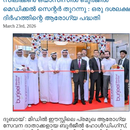
മെഡിക്കൽ സെന്റർ തുറന്നു : ഒരു ദശലക്ഷ
ദിർഹത്തിന്റെ ആരോഗ്യ പദ്ധതി
March 23rd, 2026
ദുബായ് : മിഡിൽ ഈസ്റ്റിലെ പ്രമുഖ ആരോഗ്യ
സേവന ദാതാക്കളായ ബുർജീൽ ഹോൾഡിംഗ്‌സ്,