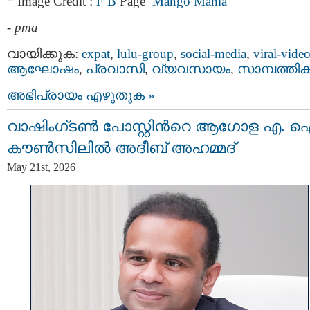
* Image Credit :
F B
Page
Mango Mania
-
pma
വായിക്കുക:
expat
,
lulu-group
,
social-media
,
viral-vide
ആഘോഷം
,
പ്രവാസി
,
വ്യവസായം
,
സാമ്പത്തി
അഭിപ്രായം എഴുതുക »
വാഷിംഗ്ടൺ പോസ്റ്റിന്‍റെ ആഗോള എ. 
കൗൺസിലിൽ അദീബ് അഹമ്മദ്
May 21st, 2026