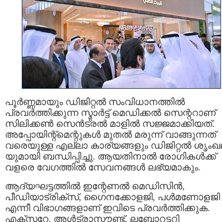
പൂർണ്ണമായും ഡിജിറ്റൽ സംവിധാനത്തിൽ
പ്രവർത്തിക്കുന്ന സ്മാർട്ട് മെഡിക്കൽ സെന്ററാണ്
സിലിക്കൺ സെൻട്രൽ മാളിൽ സജ്ജമാക്കിയത്.
അപ്പോയിന്റ്‌മെന്റുകൾ മുതൽ മരുന്ന് വാങ്ങുന്നത്
വരെയുള്ള എല്ലാ കാര്യങ്ങളും ഡിജിറ്റൽ ശൃം
യുമായി ബന്ധിപ്പിച്ചു. ആയതിനാൽ രോഗികൾക്ക്
വളരെ വേഗത്തിൽ സേവനങ്ങൾ ലഭ്യമാകും.
ആദ്യഘട്ടത്തിൽ ഇന്റേണൽ മെഡിസിൻ,
പീഡിയാട്രിക്‌സ്, ഗൈനക്കോളജി, പൾമണോളജി
എന്നീ വിഭാഗങ്ങളാണ് ഇവിടെ പ്രവർത്തിക്കുക.
എക്സറേ, അൾട്രാസൗണ്ട്, ലബോറട്ടറി