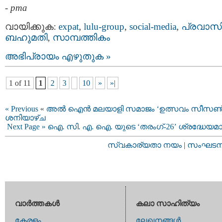
-
pma
വായിക്കുക:
expat
,
lulu-group
,
social-media
,
പ്രവാസ
ബഹുമതി
,
സാമ്പത്തികം
അഭിപ്രായം എഴുതുക »
1 of 11
1
2
3
10
»
»|
« Previous
«
അൽ ഐൻ മലയാളി സമാജം ‘ഉത്സവം സീസൺ-
ശനിയാഴ്ച
Next Page »
ഐ. സി. എ. ഐ. യുടെ ‘തരംഗ്-26’ ശ്രദ്ധേയമ
സ്വകാര്യതാ നയം
|
സംഘടനാ 
വാര്‍ത്തകള്‍
കലാ സാഹിത്യം
കേരളം
ലേഖനങ്ങള്‍