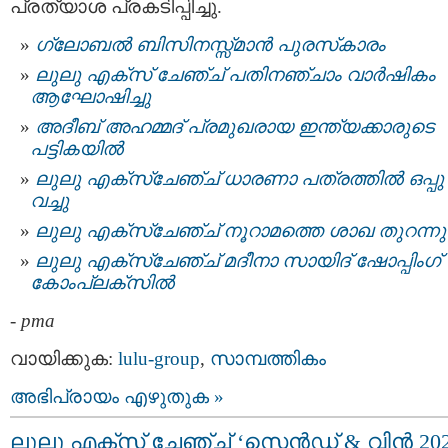
പ്രത്യാശ പ്രകടിപ്പിച്ചു.
ഗ്ലോബല്‍ ബിസിനസ്സ്മാന്‍ പുരസ്‌കാരം
ലുലു എക്സ് ചേഞ്ച് പതിനഞ്ചാം വാർഷികം
ആഘോഷിച്ചു
അദീബ് അഹമ്മദ് പ്രമുഖരായ ഇന്ത്യക്കാരുടെ
പട്ടികയില്‍
ലുലു എക്സ്ചേഞ്ച് ധാരണാ പത്രത്തില്‍ ഒപ്പു
വച്ചു
ലുലു എക്സ്ചേഞ്ച് നൂറാമത്തെ ശാഖ തുറന്നു
ലുലു എക്സ്ചേഞ്ച് മദീനാ സായിദ്‌ ഷോപ്പിംഗ്
കോംപ്ലക്സില്‍
-
pma
വായിക്കുക:
lulu-group
,
സാമ്പത്തികം
അഭിപ്രായം എഴുതുക »
ലുലു എക്സ് ചേഞ്ച് ‘സെൻഡ് & വിൻ 202