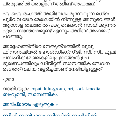
പ്രമുഖരിൽ ഒരാളാണ് അദീബ് അഹമ്മദ്.
എ. ഐ. രംഗത്ത് അതിവേഗം മുന്നേറുന്ന മധ്യ
പൂർവ്വ ദേശ മേഖലയിൽ നിന്നുള്ള അനുഭവങ്ങൾ
ആഗോള തലത്തിൽ പങ്കു വെക്കാൻ സാധിക്കുന്ന
ഏറെ സന്തോഷമുണ്ട് എന്നും അദീബ് അഹമ്മദ്
പറഞ്ഞു.
അദ്ദേഹത്തിൻ്റെ നേതൃത്വത്തിൽ ലുലു
ഫിനാൻഷ്യൽ ഹോൾഡിംഗ്‌സ് ജി. സി. സി., ഏഷ
പസഫിക് മേഖലകളിലും ഇന്ത്യൻ ഉപ
ഭൂഖണ്ഡത്തിലും ഡിജിറ്റൽ സാമ്പത്തിക സേവന
രംഗത്ത് വലിയ വളർച്ചയാണ് നേടിയിട്ടുള്ളത്
-
pma
വായിക്കുക:
expat
,
lulu-group
,
nri
,
social-media
,
ബഹുമതി
,
സാമ്പത്തികം
അഭിപ്രായം എഴുതുക »
സിലിക്കൺ ഒയാസിസിൽ ബുർജീൽ