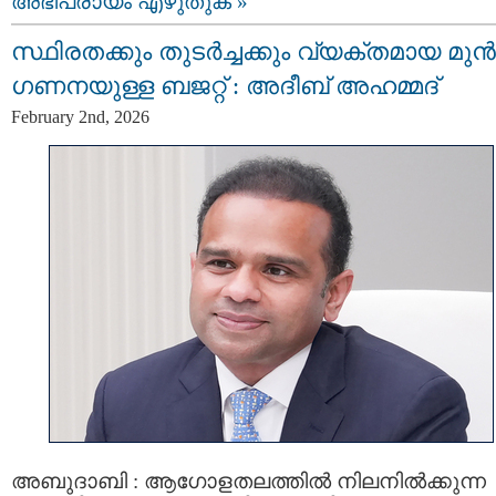
അഭിപ്രായം എഴുതുക »
സ്ഥിരതക്കും തുടർച്ചക്കും വ്യക്തമായ മുൻ
ഗണനയുള്ള ബജറ്റ് : അദീബ് അഹമ്മദ്
February 2nd, 2026
അബുദാബി : ആഗോളതലത്തിൽ നിലനിൽക്കുന്ന