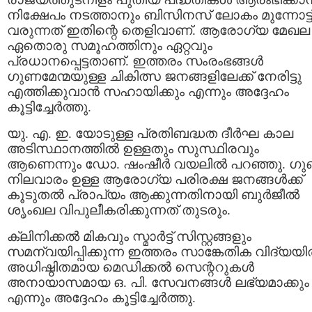
നിക്ഷേപം നടത്താനും ബിസിനസ് ലോകം മുന്നോട്ട
വരുന്നത് ഇതിന്റെ തെളിവാണ്. ആരോഗ്യ മേഖല
ഏതൊരു സമൂഹത്തിനും ഏറ്റവും
പ്രധാനപ്പെട്ടതാണ്. ഇത്തരം സംരംഭങ്ങൾ
ഗുണമേന്മയുള്ള ചികിത്സ ജനങ്ങളിലേക്ക് നേരിട്ടു
എത്തിക്കുവാൻ സഹായിക്കും എന്നും അദ്ദേഹം
കൂട്ടിച്ചേർത്തു.
യു. എ. ഇ. യോടുള്ള പ്രതിബദ്ധത ദീർഘ കാല
അടിസ്ഥാനത്തിൽ ഉള്ളതും സുസ്ഥിരവും
ആണെന്നും ഡോ. ഷംഷീർ വയലിൽ പറഞ്ഞു. ഗ
നിലവാരം ഉള്ള ആരോഗ്യ പരിരക്ഷ ജനങ്ങൾക്ക്
കൂടുതൽ പ്രാപ്യം ആക്കുന്നതിനായി ബുർജീൽ
ശൃംഖല വിപുലീകരിക്കുന്നത് തുടരും.
ക്ലിനിക്കൽ മികവും സ്മാർട്ട് സിസ്റ്റങ്ങളും
സമന്വയിപ്പിക്കുന്ന ഇത്തരം സാങ്കേതിക വിദ്യയ
അധിഷ്ഠിതമായ മെഡിക്കൽ സെന്ററുകൾ
അനായാസമായ ഒ. പി. സേവനങ്ങൾ ലഭ്യമാക്കും
എന്നും അദ്ദേഹം കൂട്ടിച്ചേർത്തു.