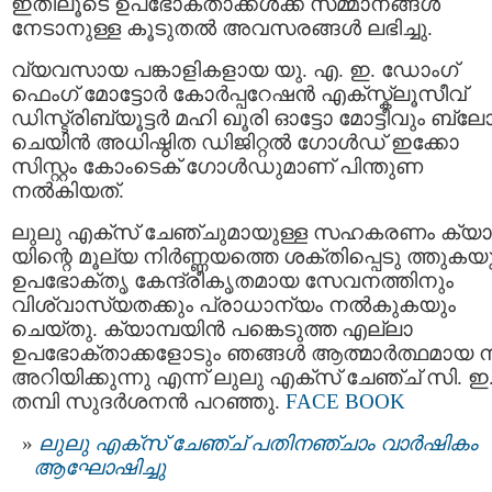
ഇതിലൂടെ ഉപഭോക്താക്കൾക്ക് സമ്മാനങ്ങൾ
നേടാനുള്ള കൂടുതൽ അവസരങ്ങൾ ലഭിച്ചു.
വ്യവസായ പങ്കാളികളായ യു. എ. ഇ. ഡോംഗ്
ഫെംഗ് മോട്ടോർ കോർപ്പറേഷൻ എക്സ്ക്ലൂസീവ്
ഡിസ്ട്രിബ്യൂട്ടർ മഹി ഖൂരി ഓട്ടോ മോട്ടീവും ബ്ലോക്
ചെയിൻ അധിഷ്ഠിത ഡിജിറ്റൽ ഗോൾഡ് ഇക്കോ
സിസ്റ്റം കോംടെക് ഗോൾഡുമാണ് പിന്തുണ
നൽകിയത്.
ലുലു എക്സ് ചേഞ്ചുമായുള്ള സഹകരണം ക്യാമ
യിന്റെ മൂല്യ നിർണ്ണയത്തെ ശക്തിപ്പെടു ത്തുകയ
ഉപഭോക്തൃ കേന്ദ്രീകൃതമായ സേവനത്തിനും
വിശ്വാസ്യതക്കും പ്രാധാന്യം നൽകുകയും
ചെയ്തു. ക്യാമ്പയിൻ പങ്കെടുത്ത എല്ലാ
ഉപഭോക്താക്കളോടും ഞങ്ങൾ ആത്മാർത്ഥമായ നന
അറിയിക്കുന്നു എന്ന് ലുലു എക്സ് ചേഞ്ച് സി. ഇ.
തമ്പി സുദർശനൻ പറഞ്ഞു.
FACE BOOK
ലുലു എക്സ് ചേഞ്ച് പതിനഞ്ചാം വാർഷികം
ആഘോഷിച്ചു