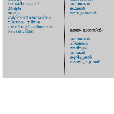
അറബിനാടുകള്‍
കവിതകള്‍
രാഷ്ട്രം
കഥകള്‍
ലോകം
അനുഭവങ്ങള്‍
സിറ്റിസണ്‍ ജേണലിസം
വിനോദം, സിനിമ
ബിസിനസ്സ് വാര്‍ത്തകള്‍
മഞ്ഞ (മാഗസിന്‍)
News in English
കവിതകള്‍
ചിത്രകല
അഭിമുഖം
കഥകള്‍
കുറിപ്പുകള്‍
മരമെഴുതുന്നത്