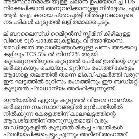
അടിസ്ഥാനമാക്കിയുള്ള ചലാൻ ഉപയോഗിച്ച് TDS
നിക്ഷേപിക്കാൻ അനുവദിക്കാനുള്ള നിർദ്ദേശം, എ
ആർ‌. ഐ. കളായ പ്രോപ്പർട്ടി വിൽപ്പനക്കാരുടെ
നടപടികൾ കൂടുതൽ ലളിതമാക്കപ്പെടും.
ലിബറലൈസ്ഡ് റെമിറ്റൻസ് സ്കീമിന് കീഴിലുള്ള
വിദേശ ടൂർ പാക്കേജുകളിലും വിദ്യാഭ്യാസ,
മെഡിക്കൽ ആവശ്യങ്ങൾക്കുള്ള പണം അടക്കലു
കളിലും TCS 5% ൽ നിന്ന് 2% ആയി
കുറക്കുന്നതിലൂടെ കൂടുതൽ പേർക്ക് ഇതിന്റെ ഗു
ലഭിക്കുകയും ചെയ്യും. ടൂറിസം രംഗത്ത് കേരളം
ആഗോള തലത്തിൽ തന്നെ മികവ് പുലർത്തി വരുന്
ഈ ഘട്ടത്തിൽ ടൂറിസം രംഗത്തിനും ഈ ബഡ്ജറ്റ
കൂടുതൽ പ്രാധാന്യം അർഹിക്കുന്നുണ്ട്.
ഇന്ത്യയിൽ ഏറ്റവും കൂടുതൽ വിദേശ നാണ്യം
ലഭിക്കുന്ന സംസ്ഥാനങ്ങളിൽ മുൻപന്തിയിൽ
നിൽക്കുന്ന കേരളത്തിന് കാലഘട്ടത്തിന്റെ
ആവശ്യത്തിന് അനുസൃതമായി വരും
ബഡ്ജറ്റുകളിൽ കൂടുതൽ മികച്ച പദ്ധതികൾ
പ്രഖ്യാപിക്കപ്പെടും എന്നും അദീബ് അഹമ്മദ്