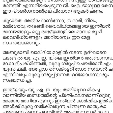
രാജ്ഞി’ എന്നറിയപ്പെടുന്ന ജി. ഐ. ടാഗുള്ള കേസര
ഈ പ്രദര്‍ശനത്തിലെ പ്രധാന ആകര്‍ഷണം.
കൂടാതെ അല്‍ഫോണ്‍സോ, ബദാമി, നീലം,
മല്‍ഗോവ, തുടങ്ങി വൈവിധ്യങ്ങളായ ഇന്ത്യൻ
മാമ്പഴങ്ങളും മറ്റു രാജ്യങ്ങളിലെ മാമ്പഴ രുചി
വൈവിധ്യങ്ങളും അറിയാനും ഈ മേള
സഹായകമാവും.
അബുദാബി ഖാലിദിയ മാളിൽ നടന്ന ഉദ്ഘാടന
ചടങ്ങിൽ യു. എ. ഇ. യിലെ ഇന്ത്യന്‍ അംബാസഡര
ഡോ ദീപക് മിത്തല്‍, ലുലു ഗ്രൂപ്പ് ചെയര്‍മാന്‍ എം
യൂസഫലി, അപ്പേഡ സെക്രട്ടറി ഡോ സുധാന്‍ഷ
എന്നിവരും ലുലു ഗ്രൂപ്പ് ഉന്നത ഉദ്യോഗസ്ഥരും
സംബന്ധിച്ചു.
ഇന്ത്യയും യു. എ. ഇ. യും തമ്മിലുള്ള മികച്ച
വാണിജ്യ ബന്ധത്തിന്റെ പ്രതിഫലനമാണ് ലുലു
മാംഗോ മാനിയ എന്നും ഇന്ത്യന്‍ കാര്‍ഷിക ഉത്പന
ങ്ങള്‍ക്ക് ലുലു നല്‍കിവരുന്ന പിന്തുണ മാതൃകാ
പരമാണു എന്നും ഇന്ത്യന്‍ അംബാസഡര്‍ ഡോ.