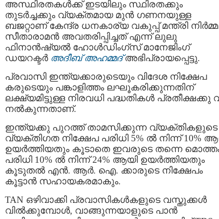
അസ്ഥിരതകൾക്ക് ഇടയിലും സ്ഥിരതക്കും
തുടർച്ചക്കും വ്യക്തമായ മുൻ ഗണനയുള്ള
ബജറ്റാണ് കേന്ദ്ര ധനകാര്യ വകുപ്പ് മന്ത്രി നിർമ്
സീതാരാമൻ അവതരിപ്പിച്ചത് എന്ന് ലുലു
ഫിനാൻഷ്യൽ ഹോൾഡിംഗ്സ് മാനേജിംഗ്
ഡയറക്ടർ
അദീബ് അഹമ്മദ്
അഭിപ്രായപ്പെട്ടു.
പ്രവാസി ഇന്ത്യക്കാരുടെയും വിദേശ നിക്ഷേപ
കരുടെയും പങ്കാളിത്തം ലഘൂകരിക്കുന്നതിന്
ലക്ഷ്യമിട്ടുള്ള നിരവധി പദ്ധതികൾ പ്രതീക്ഷക്കു
നൽകുന്നതാണ്.
ഇന്ത്യക്കു പുറത്ത് താമസിക്കുന്ന വ്യക്തികളുടെ
വ്യക്തിഗത നിക്ഷേപ പരിധി 5% ൽ നിന്ന് 10% ആ
ഉയർത്തിയതും കൂടാതെ ഇവരുടെ തന്നെ മൊത്ത
പരിധി 10% ൽ നിന്ന് 24% ആയി ഉയർത്തിയതും
കൂടുതൽ എൻ. ആർ. ഐ. ക്കാരുടെ നിക്ഷേപം
കൂട്ടാൻ സഹായകരമാകും.
TAN ഒഴിവാക്കി പ്രവാസികൾകളുടെ വസ്തുക്കൾ
വിൽക്കുമ്പോൾ, വാങ്ങുന്നയാളുടെ പാൻ