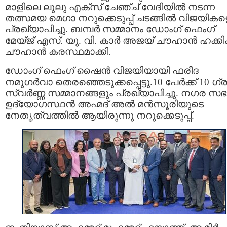
മാളിലെ ലുലു എക്സ് ചേഞ്ച് വേദിയിൽ നടന്ന
തത്സമയ മെഗാ നറുക്കെടുപ്പ് ചടങ്ങിൽ വിജയികള
പ്രഖ്യാപിച്ചു. ബമ്പർ സമ്മാനം ഡോംഗ് ഫെംഗ്
മേയ്ജ് എസ്‌. യു. വി. കാർ അജയ് ചൗഹാൻ ഹക്കി
ചൗഹാൻ കരസ്ഥമാക്കി.
ഡോംഗ് ഫെംഗ് ഷൈൻ വിജയിയായി ഫരീദ
നമുഗർവാ തെരഞ്ഞെടുക്കപ്പെട്ടു.10 പേർക്ക് 10 ഗ്ര
സ്വർണ്ണ സമ്മാനങ്ങളും പ്രഖ്യാപിച്ചു. നഗര സഭ
ഉദ്യോഗസ്ഥൻ അഹ്മദ് അൽ മൻസൂരിയുടെ
നേതൃത്വത്തിൽ ആയിരുന്നു നറുക്കെടുപ്പ്.