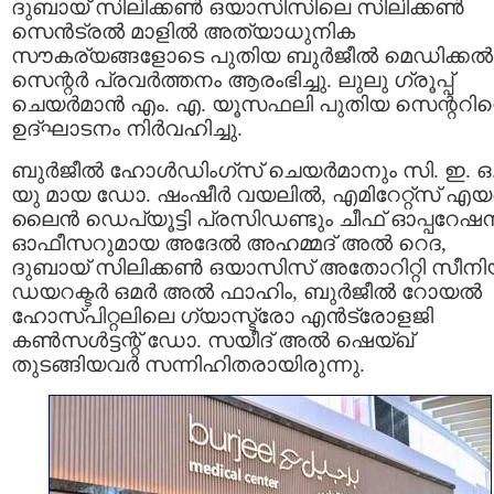
ദുബായ് സിലിക്കൺ ഒയാസിസിലെ സിലിക്കൺ
സെൻട്രൽ മാളിൽ അത്യാധുനിക
സൗകര്യങ്ങളോടെ പുതിയ ബുർജീൽ മെഡിക്കൽ
സെന്റർ പ്രവർത്തനം ആരംഭിച്ചു. ലുലു ഗ്രൂപ്പ്
ചെയർമാൻ എം. എ. യൂസഫലി പുതിയ സെന്ററിന്
ഉദ്ഘാടനം നിർവഹിച്ചു.
ബുർജീൽ ഹോൾഡിംഗ്‌സ് ചെയർമാനും സി. ഇ. ഒ
യു മായ ഡോ. ഷംഷീർ വയലിൽ, എമിറേറ്റ്‌സ് എയ
ലൈൻ ഡെപ്യൂട്ടി പ്രസിഡണ്ടും ചീഫ് ഓപ്പറേഷ
ഓഫീസറുമായ അദേൽ അഹമ്മദ് അൽ റെദ,
ദുബായ് സിലിക്കൺ ഒയാസിസ് അതോറിറ്റി സീന
ഡയറക്ടർ ഒമർ അൽ ഫാഹിം, ബുർജീൽ റോയൽ
ഹോസ്പിറ്റലിലെ ഗ്യാസ്ട്രോ എൻട്രോളജി
കൺസൾട്ടന്റ് ഡോ. സയീദ് അൽ ഷെയ്ഖ്
തുടങ്ങിയവർ സന്നിഹിതരായിരുന്നു.