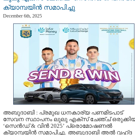
ക്യാമ്പയിന്‍ സമാപിച്ചു
December 6th, 2025
അബുദാബി : പ്രമുഖ ധനകാര്യ പണമിടപാട്
സേവന സ്ഥാപനം ലുലു എക്സ് ചേഞ്ച് ഒരുക്കി
‘സെൻഡ് & വിൻ 2025’ പ്രൊമോഷണൽ
ക്യാമ്പയിൻ സമാപിച്ചു. അബുദാബി അൽ വഹ്ദ