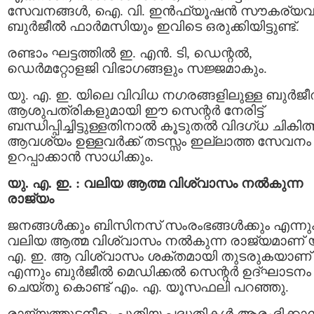
സേവനങ്ങൾ, ഐ. വി. ഇൻഫ്യൂഷൻ സൗകര്യവ
ബുർജീൽ ഫാർമസിയും ഇവിടെ ഒരുക്കിയിട്ടുണ്ട്.
രണ്ടാം ഘട്ടത്തിൽ ഇ. എൻ. ടി, ഡെന്റൽ,
ഡെർമറ്റോളജി വിഭാഗങ്ങളും സജ്ജമാകും.
യു. എ. ഇ. യിലെ വിവിധ നഗരങ്ങളിലുള്ള ബുർജ
ആശുപത്രികളുമായി ഈ സെന്റർ നേരിട്ട്
ബന്ധിപ്പിച്ചിട്ടുള്ളതിനാൽ കൂടുതൽ വിദഗ്ധ ചികിത
ആവശ്യം ഉള്ളവർക്ക് തടസ്സം ഇല്ലാത്ത സേവനം
ഉറപ്പാക്കാൻ സാധിക്കും.
യു. എ. ഇ. : വലിയ ആത്മ വിശ്വാസം നൽകുന്ന
രാജ്യം
ജനങ്ങൾക്കും ബിസിനസ് സംരംഭങ്ങൾക്കും എന്നു
വലിയ ആത്മ വിശ്വാസം നൽകുന്ന രാജ്യമാണ് യ
എ. ഇ. ആ വിശ്വാസം ശക്തമായി തുടരുകയാണ്
എന്നും ബുർജീൽ മെഡിക്കൽ സെന്റർ ഉദ്ഘാടനം
ചെയ്തു കൊണ്ട് എം. എ. യൂസഫലി പറഞ്ഞു.
രാജ്യത്തുടനീളം പുതിയ പദ്ധതികൾ ആരംഭിക്കാ