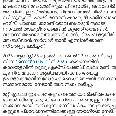
ഇംതിയാസ് അഹമ്മദ് മുഹമ്മദ് ഹയാത്ത്, ആമിർ
ഷെഹ്‌സാദ് മുഹമ്മദ് ആരിഫ് സെയ്ദി, ജഹാംഗീർ
അസ്ലാം ഈദ് മർജാൻ, ഗ്രേസിയേൽ വിൽമാ 
ഡി ഗുസ്മാൻ, ഹാജി മന്നാൻ ഷാഹുൽ ഹമീദ് ഷാ
ഹമീദ്, പർബതി തമാങ് ഭോല ബഹദൂർ തമാങ്,
നൗഫൽ താജുദീൻ മൈദീൻ കുഞ്ഞ് താജുദീൻ,
വഖാസ് അഹമ്മദ് അക്ബർ ഖാൻ, ദീപേഷ് ഭട്ടതിരി,
അംജദ് ഖാൻ സർവാർ ജാൻ എന്നിവർക്കാണ്
സ്വർണ്ണം ലഭിച്ചത്.
2025 ആഗസ്റ്റ് 25 മുതൽ നവംബർ 22 വരെ നീണ്ടു
നിന്ന
‘സെൻഡ് & വിൻ 2025’
ക്യാമ്പയിൻ
കാലയളവിൽ ലുലു എക്സ് ചേഞ്ച്, ലുലു മണി ആപ
എന്നിവ മുഖേന ആദ്യമായി പണം അയച്ച
ഉപഭോക്താവിന് ഡോംഗ് ഫെംഗ് ഷൈൻ സെഡ
സമ്മാനമായി നേടാൻ അവസരം ലഭിച്ചു.
മറ്റ് എല്ലാ ഇടപാടുകളും നടത്തിയവർക്ക് കോംടെ
ഗോൾഡിന്റെ ഒരു കിലോ ഗ്രാം വരെയുള്ള സ്വർണ
സമ്മാനമായി നൽകുന്ന ഒന്നിലധികം നറുക്കെടുപ്പ
കളുടെ പ്രവേശനത്തിലേക്കുള്ള യോഗ്യത നേടി.