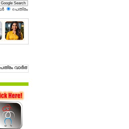
്‍
eപത്രം‍