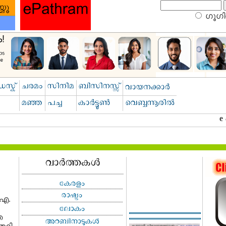
ഗൂഗിള
 എ.
െ