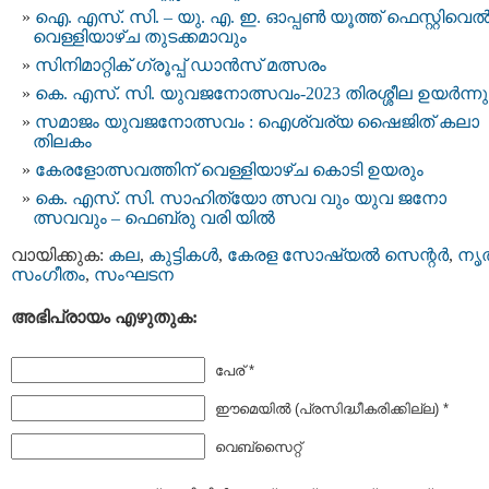
ഐ. എസ്. സി. – യു. എ. ഇ. ഓപ്പണ്‍ യൂത്ത് ഫെസ്റ്റിവെ
വെള്ളിയാഴ്ച തുടക്കമാവും
സിനിമാറ്റിക് ഗ്രൂപ്പ് ഡാൻസ് മത്സരം
കെ. എസ്. സി. യുവജനോത്സവം-2023 തിരശ്ശീല ഉയർന്നു
സമാജം യുവജനോത്സവം : ഐശ്വര്യ ഷൈജിത് കലാ
തിലകം
കേരളോത്സവത്തിന് വെള്ളിയാഴ്ച കൊടി ഉയരും
കെ. എസ്. സി. സാഹിത്യോ ത്സവ വും യുവ ജനോ
ത്സവവും – ഫെബ്രു വരി യില്‍
വായിക്കുക:
കല
,
കുട്ടികള്‍
,
കേരള സോഷ്യല്‍ സെന്റര്‍
,
നൃത
സംഗീതം
,
സംഘടന
അഭിപ്രായം എഴുതുക:
പേര് *
ഈമെയില്‍ (പ്രസിദ്ധീകരിക്കില്ല) *
വെബ്സൈറ്റ്