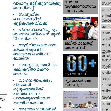
സമാജം
വാഹനം ഓടിക്കുന്നവർക്കു
സാമ്
യുവജനോത്സവം
മുന്നറിയിപ്പ്
തൊഴ
: ഗോപിക...
സാമൂഹിക
ഇന്ത്
മാധ്യമങ്ങളിൽ
കോണ്
കുട്ടികൾക്ക് വിലക്ക്
പോല
പ്രൗഡ് ഓഫ് യു. എ.
ചരമ
ഇ. സെലിബ്രേഷൻ ജൂൺ
13 ശനിയാഴ്ച
ഷാര്
ജലീല്‍ രാമന്തളി
ആൻറിയ രക്ത ദാന
നാട
യുടെ നേര്...
ക്യാമ്പ് ജൂൺ 14
ഇന്ത്
ഞായറാഴ്ച ബ്ലഡ്
സോഷ
ബാങ്കിൽ
സെന്റ
അസ്മോ പുത്തൻചിറ
സ്ത്രീ
കഥ, കവിതാ രചനാ
പരിസ
മത്സരം
ശക്തി
വാഹന അപകടം :
ഭൂമിക്കായി ഒരു
പ്രവാസി
മണിക്കൂര്‍...
ഖത്തര
കുടുംബങ്ങൾക്ക്
സിന
പുനരധിവാസ
യുവ
പാക്കേജുമായി ഡോ.
ഷംഷീർ വയലിൽ
islam
ം
അനോര ഗ്ലോബൽ
വിമാ