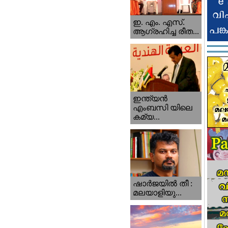
ഇ. എം. എസ്.
ആഗ്രഹിച്ച രീത...
ഇന്ത്യന്‍
എംബസി യിലെ
കമ്യ...
ഷാര്‍ജയില്‍ തീ :
മലയാളിയു...