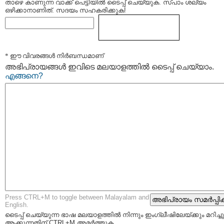
താഴെ കാണുന്ന വാക്ക് പെട്ടിയില്‍ ടൈപ്പ്‌ ചെയ്യുക. സ്പാം ശല്യം
ഒഴിക്കാനാണിത്. സദയം സഹകരിക്കുക!
* ഈ വിവരങ്ങള്‍ നിര്‍ബന്ധമാണ്
അഭിപ്രായങ്ങള്‍ ഇവിടെ മലയാളത്തില്‍ ടൈപ്പ് ചെയ്യാം.
എങ്ങനെ?
Press CTRL+M to toggle between Malayalam and
English.
ടൈപ്പ്‌ ചെയ്യുന്ന ഭാഷ മലയാളത്തില്‍ നിന്നും ഇംഗ്ലീഷിലേയ്ക്കും മറിച്ചു
ആക്കുന്നതിന് CTRL+M അമര്‍ത്തുക.