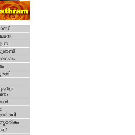
വാസി
ഘടന
എ.ഇ.
ദാബി
ോഷം
മം
മതി
ൂഹ്യ
വനം
ികള്‍
വ
ാര്‍ത്ഥി
്കാരികം
യ്‌