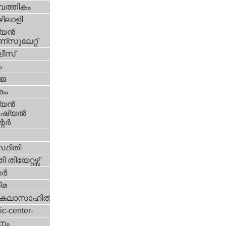
പത്തികം
ിലാളി
യന്‍
സുലേറ്റ്
ീസ്
ം
‍ജ
കം
യന്‍
്യല്‍
ര്‍
്ഥിതി
 തിയേറ്റഴ്സ്
്‍
ിമ
കലാസാഹിതി
ic-center-
നം