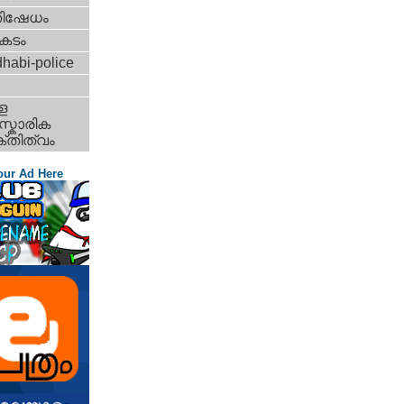
തിഷേധം
കടം
habi-police
ള
്കാരിക
്തിത്വം
our Ad Here