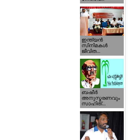
ഇന്ത്യന്‍
സിനിമകള്‍
ജീവിത...
ബഷീര്‍
അനുസ്മരണവും
സാഹിത്...