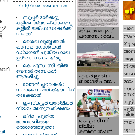
്ഥി
സൂപ്പർ മാർക്കറ്റു
ക
കളിലെ ക്യാഷ് കൗണ്ടറു
ഷ്ഠ
കളിൽ ജങ്ക് ഫുഡുകൾക്ക്
പ്ര
കിയാല്‍ മറുപടി
്
വിലക്ക്
സം
പറയണം : വെ...
‍
ശൈഖ ലുബ്ന അൽ
യു.
ഖാസിമി ഗോൾഡൻ
അബു
ഡ്രാഗൺ പുതിയ ശാഖ
ഉദ്ഘാടനം ചെയ്തു
ആഘ
കെ. എസ്. സി. യിൽ
നിയ
ത്ഥി
വേനൽ തുമ്പികൾ
ബഹു
എയര്‍ ഇന്ത്യ
ആരംഭിച്ചു
ബാഗേജ് പത്ത്...
മതം
വേനൽ പ്പറവകൾ :
സാമ
സമാജം സമ്മർ ക്യാമ്പിന്
സേ
തുടക്കമായി
കുട്ട
ഇ-സ്‌കൂട്ടർ യാത്രികർ
നിയമം അനുസരിക്കണം
പൂര്‍
വിദ്യ
ഖിദ്മ : പുതിയ
ൽ
ഒ.ഐ.സി.സി.
ഭാരവാഹികളെ
സാംസ
ജില്ലാ
തെരഞ്ഞെടുത്തു
ദുബാ
കൺവെൻഷൻ...
യി
സമ്മർ ക്യാമ്പ്