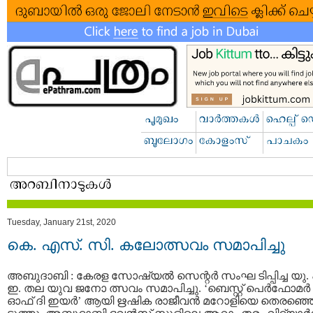
Tuesday, January 21st, 2020
കെ. എസ്. സി. കലോത്സവം സമാപിച്ചു
അബുദാബി : കേരള സോഷ്യൽ സെന്റർ സംഘ ടിപ്പിച്ച യു.
ഇ. തല യുവ ജനോ ത്സവം സമാപിച്ചു. ‘ബെസ്റ്റ് പെർഫോമർ
ഓഫ് ദി ഇയർ’ ആയി ഋഷിക രാജീവൻ മറോളിയെ തെരഞ്ഞ