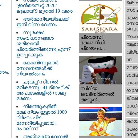
കെ.
ൽ
‘ഇൻസൈറ്റ്-2026’
സാഹ
ജൂലായ് 9 മുതൽ 19 വരെ
കേര
അർമേനിയയിലേക്ക്
സോഷ
ഇനി വിസ വേണം
സെന്റ
സുരക്ഷാ
സംഗ
പ്രവാസി
സംവിധാനങ്ങൾ
ക്ഷേമനിധി
ശരിയായി
ആര
പ്രായ പ...
പ്രവർത്തിക്കുന്നു എന്ന്
വിദ്
ഉറപ്പാക്കുക
nri
കോൺസുലാർ
മലയ
സേവനങ്ങൾക്ക്
്തം
,
നിയന്ത്രണം
socia
ചുവപ്പ് സിഗ്നൽ
ഗതാ
മറികടന്നു : 41 ട്രാഫിക്
സിറിയ :
expa
അപകടങ്ങളിൽ നാലു
വെടിനിർത്തൽ
ജീവ
മരണം
അടുക്...
മാധ്
നിരത്തുകളിൽ
മാലിന്യം ഇട്ടാൽ 1000
വ്യ
ദിർഹം പിഴ :
കായ
മുന്നറിയിപ്പുമായി
പോലീസ്
കേരള
നേതാ
അതിശക്ത വേനൽ :