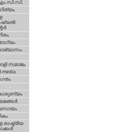
എം.സി.സി.
ിത്യം
ള
്യല്‍
ര്‍
ീതം
ോഗ്യം
യാഭ്യാസം
ാളി സമാജം
l-media
ഗതം
t
കാരുണ്യം
യമങ്ങള്‍
വസായം
ികം
 രാഷ്ട്രീയ
ക്കള്‍