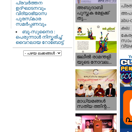
പ്രവർത്തന
പ്ര
അബുദാബി
ഉദ്ഘാടനവും
പുസ്തക മേളക്ക്
അപ
വിദ്യാഭ്യാസ
തു...
പുരസ്‌കാര
abu-d
സമർപ്പണവും
കല
ബൂ-സുനൈദ :
കേര
പെരുന്നാൾ നിസ്കരിച്ച്
സാംസ
വൈറലായ റോബോട്ട്
വ്യക
ജലീല്‍ രാമന്തളി
Y
യുടെ നോവല...
മാധ്യമങ്ങള്‍
സത്യ ത്തിന്റ...