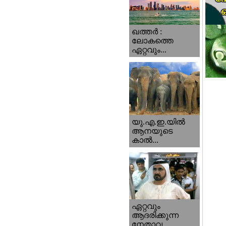
ഖത്തര്‍ :
ലോകത്തെ
ഏറ്റവും...
യു.എ.ഇ.യില്‍
ആനയുടെ
കാല്‍...
ഏറ്റവും
ആദരിക്കുന്ന
നേതാവ...