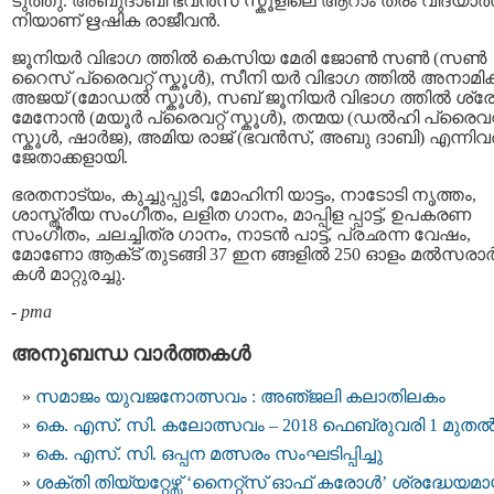
ടുത്തു. അബുദാബി ഭവൻസ് സ്കൂളിലെ ആറാം തരം വിദ്യാർത
നിയാണ് ഋഷിക രാജീവൻ.
ജൂനിയർ വിഭാഗ ത്തിൽ കെസിയ മേരി ജോൺ സൺ (സൺ
റൈസ് പ്രൈവറ്റ് സ്കൂൾ), സീനി യർ വിഭാഗ ത്തിൽ അനാമി
അജയ് (മോഡൽ സ്കൂൾ), സബ് ജൂനിയർ വിഭാഗ ത്തിൽ ശ്രേ
മേനോൻ (മയൂർ പ്രൈവറ്റ് സ്കൂൾ), തന്മയ (ഡൽഹി പ്രൈവറ്റ
സ്കൂൾ, ഷാർജ), അമിയ രാജ് (ഭവൻസ്, അബു ദാബി) എന്നിവര്
ജേതാക്കളായി.
ഭരതനാട്യം, കുച്ചുപ്പുടി, മോഹിനി യാട്ടം, നാടോടി നൃത്തം,
ശാസ്ത്രീയ സംഗീതം, ലളിത ഗാനം, മാപ്പിള പ്പാട്ട്, ഉപകരണ
സംഗീതം, ചലച്ചിത്ര ഗാനം, നാടൻ പാട്ട്, പ്രഛന്ന വേഷം,
മോണോ ആക്‌ട് തുടങ്ങി 37 ഇന ങ്ങളിൽ 250 ഓളം മല്‍സരാര്‍
കള്‍ മാറ്റുരച്ചു.
-
pma
അനുബന്ധ വാര്‍ത്തകള്‍
സമാജം യുവജനോത്സവം : അഞ്‌ജലി കലാതിലകം
കെ. എസ്. സി. കലോത്സവം – 2018 ഫെബ്രുവരി 1 മുത
കെ. എസ്. സി. ഒപ്പന മത്സരം സംഘടിപ്പിച്ചു
ശക്തി തിയ്യറ്റേഴ്സ് ‘നൈറ്റ്സ് ഓഫ് കരോൾ’ ശ്രദ്ധേയമാ