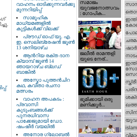
സമാജം
വാഹനം ഓടിക്കുന്നവർക്കു
സാമ്
യുവജനോത്സവം
മുന്നറിയിപ്പ്
തൊഴ
: ഗോപിക...
സാമൂഹിക
ഗ്
ഇന്ത്
മാധ്യമങ്ങളിൽ
്ചു.
കോണ്
കുട്ടികൾക്ക് വിലക്ക്
പോല
പ്രൗഡ് ഓഫ് യു. എ.
ചരമ
ഇ. സെലിബ്രേഷൻ ജൂൺ
13 ശനിയാഴ്ച
ഷാര്
ജലീല്‍ രാമന്തളി
ആൻറിയ രക്ത ദാന
നാട
യുടെ നേര്...
ക്യാമ്പ് ജൂൺ 14
ഇന്ത്
ഞായറാഴ്ച ബ്ലഡ്
സോഷ
ബാങ്കിൽ
സെന്റ
അസ്മോ പുത്തൻചിറ
സ്ത്രീ
കഥ, കവിതാ രചനാ
്പ്
പരിസ
മത്സരം
ശക്തി
വാഹന അപകടം :
ഭൂമിക്കായി ഒരു
പ്രവാസി
മണിക്കൂര്‍...
ഖത്തര
കുടുംബങ്ങൾക്ക്
സിന
പുനരധിവാസ
യുവ
പാക്കേജുമായി ഡോ.
ഷംഷീർ വയലിൽ
islam
അനോര ഗ്ലോബൽ
വിമാ