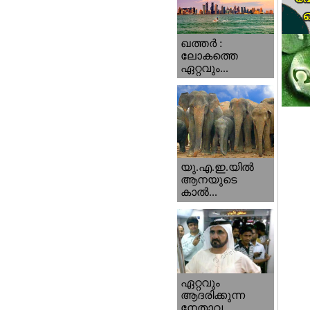
ഖത്തര്‍ :
ലോകത്തെ
ഏറ്റവും...
യു.എ.ഇ.യില്‍
ആനയുടെ
കാല്‍...
ഏറ്റവും
ആദരിക്കുന്ന
നേതാവ...