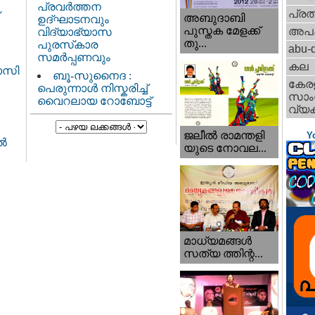
പ്രവർത്തന
പ്ര
അബുദാബി
ഉദ്ഘാടനവും
പുസ്തക മേളക്ക്
അപ
വിദ്യാഭ്യാസ
തു...
പുരസ്‌കാര
abu-d
സമർപ്പണവും
കല
ാസി
ബൂ-സുനൈദ :
കേര
പെരുന്നാൾ നിസ്കരിച്ച്
സാംസ
വൈറലായ റോബോട്ട്
വ്യക
ജലീല്‍ രാമന്തളി
Y
്‍
യുടെ നോവല...
മാധ്യമങ്ങള്‍
സത്യ ത്തിന്റ...