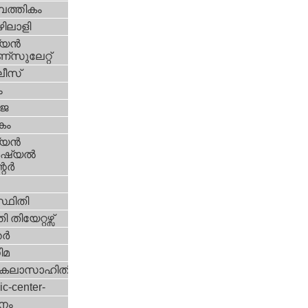
പത്തികം
ിലാളി
യന്‍
സുലേറ്റ്
ീസ്
ം
‍ജ
കം
യന്‍
്യല്‍
ര്‍
്ഥിതി
 തിയേറ്റഴ്സ്
്‍
ിമ
കലാസാഹിതി
ic-center-
നം