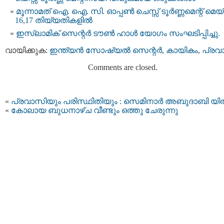
മൂന്നാമത് ഐ. ഐ. സി. ഓപ്പൺ ചെസ്സ് ടൂർണ്ണമെന്റ് മെയ്
16,17 തിയ്യതികളിൽ
ഇസ്‌ലാമിക് സെന്റർ ടൗൺ ഹാൾ യോഗം സംഘടിപ്പിച്ചു.
വായിക്കുക:
ഇന്ത്യന്‍ സോഷ്യല്‍ സെന്റര്‍
,
കായികം
,
പ്രവ
Comments are closed.
«
പ്രവാസിയും പരിസ്ഥിതിയും : സെമിനാര്‍ അബുദാബി യില
«
കോലായ ബുധനാഴ്ച വീണ്ടും ഒത്തു ചേരുന്നു