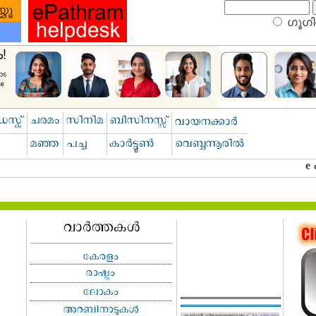
ഗൂഗിള