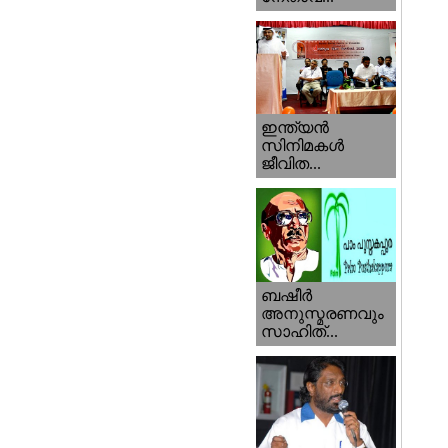
ഇന്ത്യന്‍
സിനിമകള്‍
ജീവിത...
ബഷീര്‍
അനുസ്മരണവും
സാഹിത്...