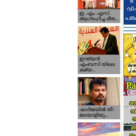
ഇ. എം. എസ്.
ആഗ്രഹിച്ച രീത...
ഇന്ത്യന്‍
എംബസി യിലെ
കമ്യ...
ഷാര്‍ജയില്‍ തീ :
മലയാളിയു...