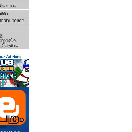
തിഷേധം
കടം
habi-police
ള
്കാരിക
്തിത്വം
our Ad Here