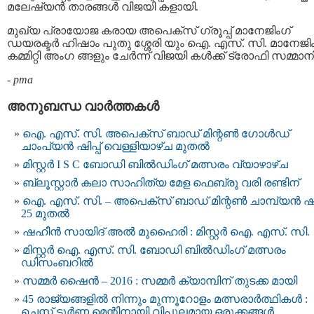
മലേഷ്യൻ താരങ്ങൾ വിജയി കളായി.
മുഖ്യ പ്രായോജ കരായ അപെക്സ് ഗ്രൂപ്പ് മാനേജിംഗ്
ഡയരക്ടര്‍ ഹിഷാം പുതു ശ്ശേരി യും ഐ. എസ്. സി. മാനേജിം
കമ്മിറ്റി അംഗ ങ്ങളും ചേർന്ന് വിജയി കൾക്ക് ട്രോഫി സമ്മാനിച
-
pma
അനുബന്ധ വാര്‍ത്തകള്‍
ഐ. എസ്. സി. അപെക്സ് ബാഡ് മിന്റൺ ഗോൾഡ്
ചാംപ്യൻ ഷിപ്പ് വെള്ളിയാഴ്ച മുതൽ
മിസ്റ്റർ I S C ബോഡി ബിൽഡിംഗ് മത്സരം വ്യാഴാഴ്ച
ബ്ലൂസ്റ്റാർ കലാ സാഹിത്യ മേള ഫെബ്രു വരി രണ്ടിന്
ഐ. എസ്. സി. – അപെക്സ് ബാഡ് മിന്റണ്‍ ചാമ്പ്യന്‍ ഷിപ
25 മുതല്‍
ഷഹീന്‍ സായിദ് അല്‍ മുഹൈരി : മിസ്റ്റര്‍ ഐ. എസ്‌. സി.
മിസ്റ്റർ ഐ. എസ്. സി. ബോഡി ബിൽഡിംഗ് മത്സരം
ഡിസംബറിൽ
സമ്മര്‍ ഷൈന്‍ – 2016 : സമ്മര്‍ ക്യാമ്പിന് തുടക്ക മായി
45 രാജ്യങ്ങളിൽ നിന്നും മുന്നൂറോളം മത്സരാർത്ഥികൾ :
ചെസ്സ് ടൂർണ്ണ മെന്റിനായി വിപുലമായ ഒരുക്കങ്ങൾ