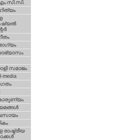
എം.സി.സി.
ിത്യം
ള
്യല്‍
ര്‍
ീതം
ോഗ്യം
യാഭ്യാസം
ാളി സമാജം
l-media
ഗതം
t
കാരുണ്യം
യമങ്ങള്‍
വസായം
ികം
 രാഷ്ട്രീയ
ക്കള്‍