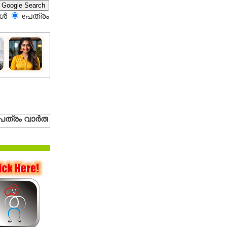
്‍
eപത്രം‍