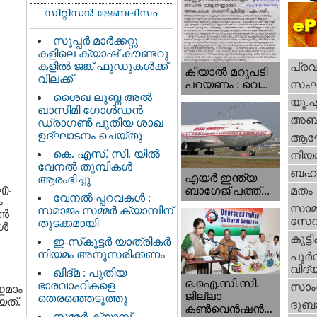
സൂപ്പർ മാർക്കറ്റു
കളിലെ ക്യാഷ് കൗണ്ടറു
കളിൽ ജങ്ക് ഫുഡുകൾക്ക്
പ്ര
കിയാല്‍ മറുപടി
വിലക്ക്
സം
പറയണം : വെ...
ശൈഖ ലുബ്ന അൽ
യു.
ഖാസിമി ഗോൾഡൻ
അബു
ഡ്രാഗൺ പുതിയ ശാഖ
ഉദ്ഘാടനം ചെയ്തു
ആഘ
കെ. എസ്. സി. യിൽ
നിയ
വേനൽ തുമ്പികൾ
ബഹു
എയര്‍ ഇന്ത്യ
ആരംഭിച്ചു
ഐ.
ബാഗേജ് പത്ത്...
മതം
വേനൽ പ്പറവകൾ :
ം
സാമ
സമാജം സമ്മർ ക്യാമ്പിന്
്‍
സേ
തുടക്കമായി
്‍
കുട്ട
ഇ-സ്‌കൂട്ടർ യാത്രികർ
നിയമം അനുസരിക്കണം
പൂര്‍
വിദ്യ
ഖിദ്മ : പുതിയ
ഒ.ഐ.സി.സി.
ഭാരവാഹികളെ
സാംസ
ഇമാം
ജില്ലാ
തെരഞ്ഞെടുത്തു
യത്.
ദുബാ
കൺവെൻഷൻ...
സമ്മർ ക്യാമ്പ്