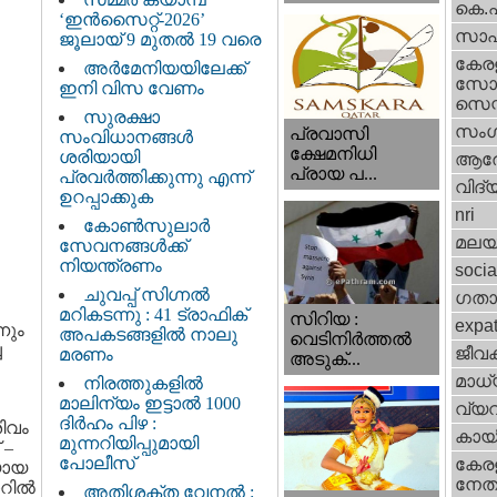
കെ.
‘ഇൻസൈറ്റ്-2026’
സാഹ
ജൂലായ് 9 മുതൽ 19 വരെ
കേര
അർമേനിയയിലേക്ക്
സോഷ
ഇനി വിസ വേണം
സെന്റ
സുരക്ഷാ
സംഗ
പ്രവാസി
സംവിധാനങ്ങൾ
ക്ഷേമനിധി
ശരിയായി
ആര
പ്രായ പ...
പ്രവർത്തിക്കുന്നു എന്ന്
വിദ്
ഉറപ്പാക്കുക
nri
കോൺസുലാർ
മലയ
സേവനങ്ങൾക്ക്
നിയന്ത്രണം
socia
ചുവപ്പ് സിഗ്നൽ
ഗതാ
മറികടന്നു : 41 ട്രാഫിക്
സിറിയ :
expa
നും
അപകടങ്ങളിൽ നാലു
വെടിനിർത്തൽ
ച
ജീവ
മരണം
അടുക്...
മാധ്
നിരത്തുകളിൽ
മാലിന്യം ഇട്ടാൽ 1000
വ്യ
ദിർഹം പിഴ :
ിവം
കായ
മുന്നറിയിപ്പുമായി
 –
പോലീസ്
കേരള
 യായ
നേതാ
കോറിൽ
അതിശക്ത വേനൽ :