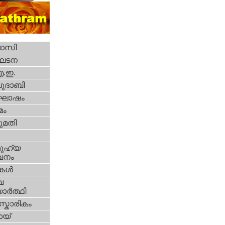
വാസി
ഘടന
എ.ഇ.
ദാബി
ോഷം
മം
മതി
ൂഹ്യ
വനം
ികള്‍
വ
ാര്‍ത്ഥി
്കാരികം
യ്‌