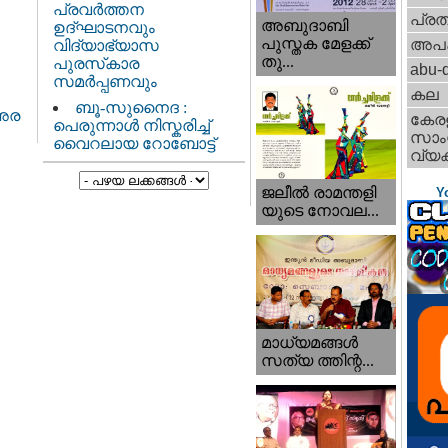
പ്രവർത്തന
പ്ര
അബുദാബി
ഉദ്ഘാടനവും
പുസ്തക മേളക്ക്
അപ
വിദ്യാഭ്യാസ
തു...
പുരസ്‌കാര
abu-d
സമർപ്പണവും
കല
ബൂ-സുനൈദ :
 അര
കേര
പെരുന്നാൾ നിസ്കരിച്ച്
സാംസ
വൈറലായ റോബോട്ട്
വ്യക
ജലീല്‍ രാമന്തളി
Y
യുടെ നോവല...
മാധ്യമങ്ങള്‍
സത്യ ത്തിന്റ...