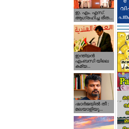
ഇ. എം. എസ്.
ആഗ്രഹിച്ച രീത...
ഇന്ത്യന്‍
എംബസി യിലെ
കമ്യ...
ഷാര്‍ജയില്‍ തീ :
മലയാളിയു...