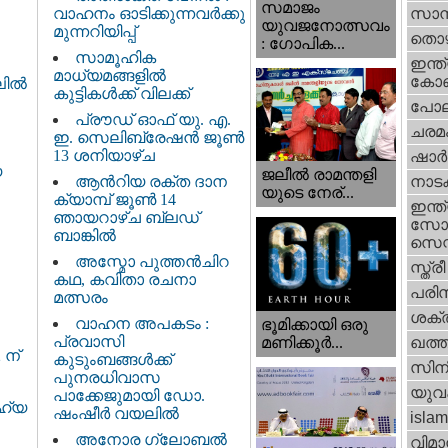
സമാജം
വാഹനം ഓടിക്കുന്നവർക്കു
സാമ്
യുവജനോത്സവം
മുന്നറിയിപ്പ്
തൊഴ
: ഗോപിക...
സാമൂഹിക
ഇന്ത്
മാധ്യമങ്ങളിൽ
കോണ്
ില്‍
കുട്ടികൾക്ക് വിലക്ക്
പോല
പ്രൗഡ് ഓഫ് യു. എ.
ചരമ
ഇ. സെലിബ്രേഷൻ ജൂൺ
13 ശനിയാഴ്ച
ഷാര്
യ
ജലീല്‍ രാമന്തളി
ആൻറിയ രക്ത ദാന
നാട
യുടെ നേര്...
ക്യാമ്പ് ജൂൺ 14
ഇന്ത്
ഞായറാഴ്ച ബ്ലഡ്
സോഷ
ബാങ്കിൽ
സെന്റ
അസ്മോ പുത്തൻചിറ
സ്ത്രീ
കഥ, കവിതാ രചനാ
പരിസ
മത്സരം
ശക്തി
വാഹന അപകടം :
ഭൂമിക്കായി ഒരു
പ്രവാസി
മണിക്കൂര്‍...
ഖത്തര
 ന്
കുടുംബങ്ങൾക്ക്
സിന
പുനരധിവാസ
യുവ
പാക്കേജുമായി ഡോ.
ഹ്യ
ഷംഷീർ വയലിൽ
islam
അനോര ഗ്ലോബൽ
വിമാ