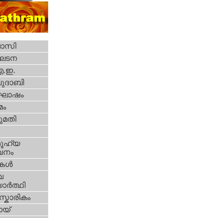
വാസി
ഘടന
എ.ഇ.
ദാബി
ോഷം
മം
മതി
ൂഹ്യ
വനം
ികള്‍
വ
ാര്‍ത്ഥി
്കാരികം
യ്‌