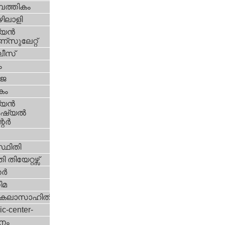
പത്തികം
ിലാളി
യന്‍
സുലേറ്റ്
ീസ്
ം
‍ജ
കം
യന്‍
്യല്‍
ര്‍
്ഥിതി
 തിയേറ്റഴ്സ്
്‍
ിമ
കലാസാഹിതി
ic-center-
നം