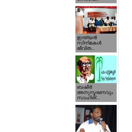
ഇന്ത്യന്‍
സിനിമകള്‍
ജീവിത...
ബഷീര്‍
അനുസ്മരണവും
സാഹിത്...