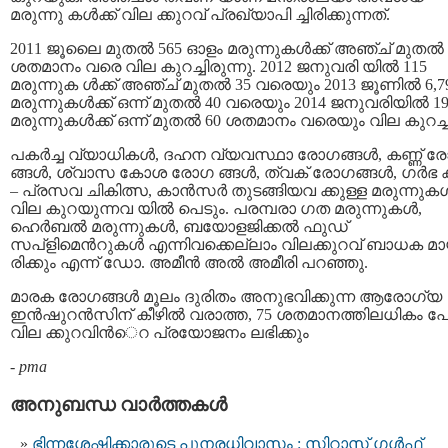
മരുന്നു കള്‍ക്ക് വില ക്കുറവ് പ്രഖ്യാപി ച്ചിരിക്കുന്നത്.
2011 ജൂലൈ മുതല്‍ 565 ഓളം മരുന്നുകള്‍ക്ക് അഞ്ച് മുതല്‍ 
ശതമാനം വരെ വില കുറച്ചിരുന്നു. 2012 ജനുവരി യില്‍ 115
മരുന്നുക ള്‍ക്ക് അഞ്ച് മുതല്‍ 35 വരെയും 2013 ജൂണില്‍ 6,7
മരുന്നുകള്‍ക്ക് ഒന്ന് മുതല്‍ 40 വരെയും 2014 ജനുവരിയില്‍ 1
മരുന്നുകള്‍ക്ക് ഒന്ന് മുതല്‍ 60 ശതമാനം വരെയും വില കുറച്ച
പകര്‍ച്ച വ്യാധികള്‍, ദഹന വ്യവസ്ഥാ രോഗങ്ങള്‍, കണ്ണ് ര
ങ്ങള്‍, ശ്വാസ കോശ രോഗ ങ്ങള്‍, ത്വക് രോഗങ്ങള്‍, ഗര്‍ഭ
– പ്രസവ ചികിത്സ, കാന്‍സര്‍ തുടങ്ങിയവ ക്കുള്ള മരുന്നുകള്
വില കുറയുന്നവ യില്‍ പെടും. പരമ്പരാ ഗത മരുന്നുകള്‍,
ഹെര്‍ബല്‍ മരുന്നുകള്‍, ബയോളജിക്കല്‍ ഫുഡ്
സപ്ളിമെന്‍റുകള്‍ എന്നിവക്കെല്ലാം വിലക്കുറവ് ബാധക മാ
രിക്കും എന്ന്‍ ഡോ. അമീന്‍ അല്‍ അമീരി പറഞ്ഞു.
മാരക രോഗങ്ങള്‍ മൂലം ദുരിതം അനുഭവിക്കുന്ന ആരോഗ്യ
ഇന്‍ഷുറന്‍സിന് കീഴില്‍ വരാത്ത, 75 ശതമാനത്തിലധികം പേര്‍
വില ക്കുറവിന്‍െറ പ്രയോജനം ലഭിക്കും
-
pma
അനുബന്ധ വാര്‍ത്തകള്‍
ഭിന്നശേഷിക്കാരുടെ പുനരധിവാസം : സിറാസ് ഗൾഫ്