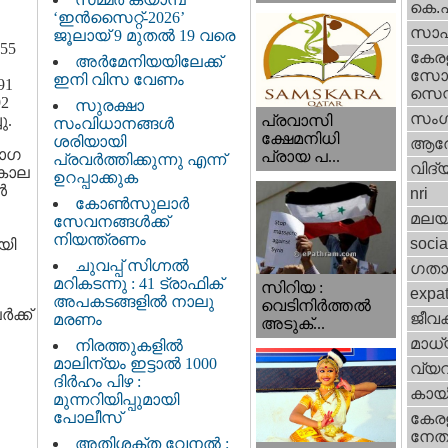
കെ.
‘ഇൻസൈറ്റ്-2026’
സാഹ
ജൂലായ് 9 മുതൽ 19 വരെ
55
കേര
അർമേനിയയിലേക്ക്
സോഷ
ഇനി വിസ വേണം
91
സെന്റ
92
സുരക്ഷാ
സംഗ
ു.
പ്രവാസി
സംവിധാനങ്ങൾ
ക്ഷേമനിധി
ശരിയായി
ആര
ോഗ
പ്രായ പ...
പ്രവർത്തിക്കുന്നു എന്ന്
വിദ്
 കാല
ഉറപ്പാക്കുക
‍
nri
കോൺസുലാർ
മലയ
സേവനങ്ങൾക്ക്
നിയന്ത്രണം
socia
യി
ചുവപ്പ് സിഗ്നൽ
ഗതാ
മറികടന്നു : 41 ട്രാഫിക്
സിറിയ :
expa
അപകടങ്ങളിൽ നാലു
വെടിനിർത്തൽ
ക്ക്
ജീവ
മരണം
അടുക്...
മാധ്
നിരത്തുകളിൽ
മാലിന്യം ഇട്ടാൽ 1000
വ്യ
ദിർഹം പിഴ :
കായ
മുന്നറിയിപ്പുമായി
പോലീസ്
കേരള
നേതാ
അതിശക്ത വേനൽ :