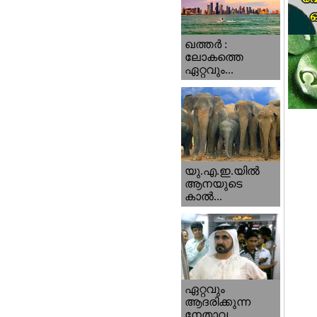
ഖത്തര്‍ :
ലോകത്തെ
ഏറ്റവും...
യു.എ.ഇ.യില്‍
ആനയുടെ
കാല്‍...
ഏറ്റവും
ആദരിക്കുന്ന
നേതാവ...