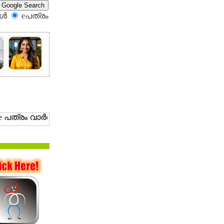
്‍
eപത്രം‍