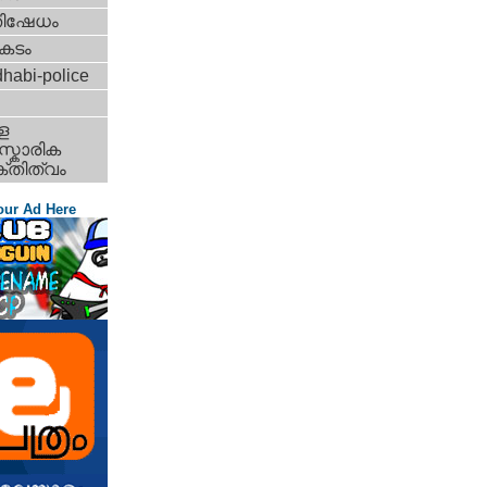
തിഷേധം
കടം
habi-police
ള
്കാരിക
്തിത്വം
our Ad Here