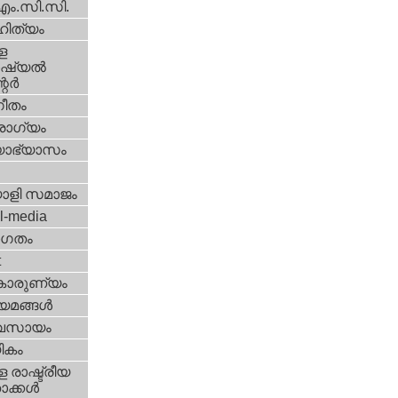
എം.സി.സി.
ിത്യം
ള
്യല്‍
ര്‍
ീതം
ോഗ്യം
യാഭ്യാസം
ാളി സമാജം
l-media
ഗതം
t
കാരുണ്യം
യമങ്ങള്‍
വസായം
ികം
 രാഷ്ട്രീയ
ക്കള്‍