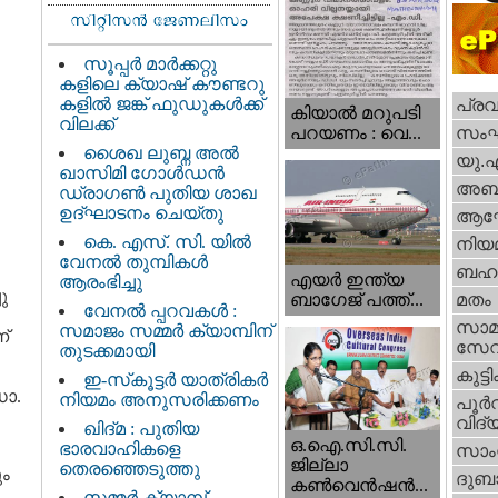
സൂപ്പർ മാർക്കറ്റു
കളിലെ ക്യാഷ് കൗണ്ടറു
കളിൽ ജങ്ക് ഫുഡുകൾക്ക്
പ്ര
കിയാല്‍ മറുപടി
വിലക്ക്
സം
പറയണം : വെ...
ശൈഖ ലുബ്ന അൽ
യു.
ഖാസിമി ഗോൾഡൻ
അബു
ഡ്രാഗൺ പുതിയ ശാഖ
ഉദ്ഘാടനം ചെയ്തു
ആഘ
കെ. എസ്. സി. യിൽ
നിയ
വേനൽ തുമ്പികൾ
ബഹു
എയര്‍ ഇന്ത്യ
ആരംഭിച്ചു
ു
ബാഗേജ് പത്ത്...
മതം
വേനൽ പ്പറവകൾ :
സാമ
സമാജം സമ്മർ ക്യാമ്പിന്
ന്
സേ
തുടക്കമായി
കുട്ട
ഇ-സ്‌കൂട്ടർ യാത്രികർ
ോ.
നിയമം അനുസരിക്കണം
പൂര്‍
വിദ്യ
ഖിദ്മ : പുതിയ
ഒ.ഐ.സി.സി.
ഭാരവാഹികളെ
സാംസ
ജില്ലാ
തെരഞ്ഞെടുത്തു
ും
ദുബാ
കൺവെൻഷൻ...
സമ്മർ ക്യാമ്പ്