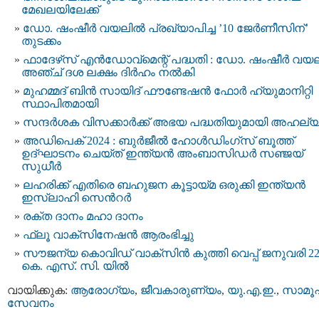
മേഖലയിലേക്ക്
ഡോ. ഷംഷീർ വയലിൽ പ്രഖ്യാപിച്ച ’10 ജേർണീസിന്’
തുടക്കം
ഫാദേഴ്‌സ് എന്‍ഡോവ്‌മെന്റ് പദ്ധതി : ഡോ. ഷംഷീര്‍ വയല
അഞ്ച് ദശ ലക്ഷം ദിര്‍ഹം നല്‍കി
മുഹമ്മദ് ബിൻ സായിദ് ഫൗണ്ടേഷൻ ഫോർ ഹ്യുമാനിറ്റി
സ്ഥാപിതമായി
സന്ദര്‍ശക വിസക്കാര്‍ക്ക് അഭയ പദ്ധതിയുമായി അഹല്
അഡിപെക് 2024 : ബുർജീൽ ഹോൾഡിംഗ്‌സ് ബൂത്ത്
ഉദ്ഘാടനം ചെയ്ത് ഇന്ത്യൻ അംബാസിഡർ സഞ്ജയ്
സുധീർ
ലഹരിക്ക് എതിരെ ബഹുജന കൂട്ടായ്മ ഒരുക്കി ഇന്ത്യൻ
ഇസ്ലാഹി സെന്‍റര്‍
രക്ത ദാനം മഹാ ദാനം
ഫ്ലൂ വാക്സിനേഷൻ ആരംഭിച്ചു
സൗജന്യ കൊവിഡ് വാക്സിൻ കുത്തി വെപ്പ് ജനുവരി 22
കെ. എസ്. സി. യില്‍
വായിക്കുക:
ആരോഗ്യം
,
ജീവകാരുണ്യം
,
യു.എ.ഇ.
,
സാമൂ
സേവനം