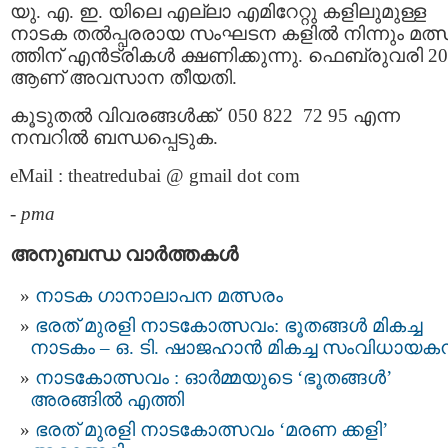
യു. എ. ഇ. യിലെ എല്ലാ എമിറേറ്റു കളിലുമുള്ള
നാടക തല്‍പ്പരരായ സംഘടന കളില്‍ നിന്നും മത്
ത്തിന് എന്‍ട്രികള്‍ ക്ഷണിക്കുന്നു. ഫെബ്രുവരി 20
ആണ് അവസാന തീയതി.
കൂടുതല്‍ വിവരങ്ങള്‍ക്ക് 050 822 72 95 എന്ന
നമ്പറില്‍ ബന്ധപ്പെടുക.
eMail : theatredubai @ gmail dot com
-
pma
അനുബന്ധ വാര്‍ത്തകള്‍
നാടക ഗാനാലാപന മത്സരം
ഭരത് മുരളി നാടകോത്സവം: ഭൂതങ്ങൾ മികച്ച
നാടകം – ഒ. ടി. ഷാജഹാൻ മികച്ച സംവിധായക
നാടകോത്സവം : ഓർമ്മയുടെ ‘ഭൂതങ്ങൾ’
അരങ്ങിൽ എത്തി
ഭരത് മുരളി നാടകോത്സവം ‘മരണ ക്കളി’