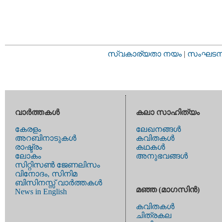
സ്വകാര്യതാ നയം
|
സംഘടനാ 
വാര്‍ത്തകള്‍
കലാ സാഹിത്യം
കേരളം
ലേഖനങ്ങള്‍
അറബിനാടുകള്‍
കവിതകള്‍
രാഷ്ട്രം
കഥകള്‍
ലോകം
അനുഭവങ്ങള്‍
സിറ്റിസണ്‍ ജേണലിസം
വിനോദം, സിനിമ
ബിസിനസ്സ് വാര്‍ത്തകള്‍
മഞ്ഞ (മാഗസിന്‍)
News in English
കവിതകള്‍
ചിത്രകല