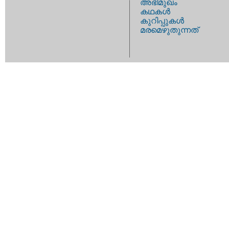
അഭിമുഖം
കഥകള്‍
കുറിപ്പുകള്‍
മരമെഴുതുന്നത്