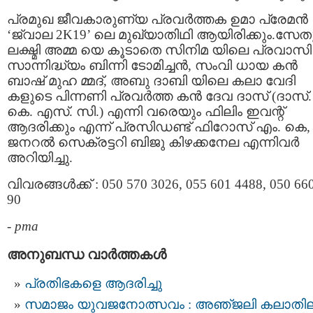
പ്രമുഖ ജീവകാരുണ്യ പ്രവർത്തക ഉമാ പ്രേമൻ
‘ജ്വാല 2K19’ ലെ മുഖ്യാതിഥി ആയിരിക്കും.സേത
ലക്ഷ്മി അമ്മ യെ കൂടാതെ സിനിമ യിലെ പ്രവാസി
സാന്നിദ്ധ്യം ബിന്നി ടോമിച്ചൻ, സംവി ധായ കൻ
ബാഷ് മുഹ മ്മദ്, അബു ദാബി യിലെ കലാ വേദി
കളുടെ പിന്നണി പ്രവർത്ത കൻ ദേവ ദാസ് (ദാസ്.
കെ. എസ്. സി.) എന്നി വരെയും ഫിലിം ഇവന്റ്
ആദരിക്കും എന്ന് പ്രസിഡണ്ട് ഫിറോസ് എം. കെ,
ജനറൽ സെക്രട്ടറി ബിജു കിഴക്കനേല എന്നിവർ
അറിയിച്ചു.
വിവരങ്ങൾക്ക് : 050 570 3026, 055 601 4488, 050 66
90
-
pma
അനുബന്ധ വാര്‍ത്തകള്‍
പ്രതിഭകളെ ആദരിച്ചു
സമാജം യുവജനോത്സവം : അഞ്‌ജലി കലാതി