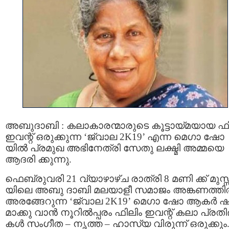
അബുദാബി : കലാകാരന്മാരുടെ കൂട്ടായ്മയായ ഫി
ഇവന്റ് ഒരുക്കുന്ന ‘ജ്വാല 2K19’ എന്ന മെഗാ ഷോ
യിൽ പ്രമുഖ അഭിനേത്രി സേതു ലക്ഷ്മി അമ്മയെ
ആദരി ക്കുന്നു.
ഫെബ്രുവരി 21 വ്യാഴാഴ്ച രാത്രി 8 മണി ക്ക് മുസ
യിലെ അബു ദാബി മലയാളീ സമാജം അങ്കണത്ത
അരങ്ങേറുന്ന ‘ജ്വാല 2K19’ മെഗാ ഷോ ആകർ 
മാക്കു വാൻ നൂറിൽപ്പരം ഫിലിം ഇവന്റ് കലാ പ്രതി
കൾ സംഗീത – നൃത്ത – ഹാസ്യ വിരുന്ന് ഒരുക്കും