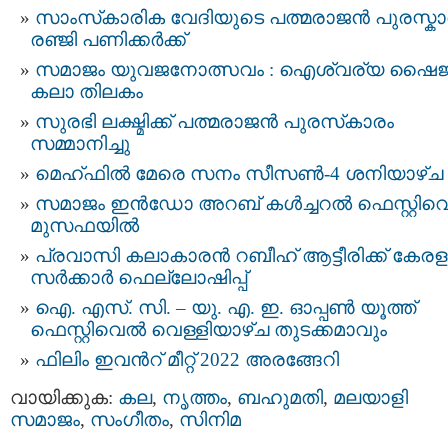
സാംസ്‌കാരിക വേദിയുടെ പത്മരാജൻ പുരസ്കാ
രഞ്ജി പണിക്കര്‍ക്ക്
സമാജം യുവജനോത്സവം : ഐശ്വര്യ ഷൈജ
കലാ തിലകം
സുരഭി ലക്ഷ്മിക്ക് പത്മരാജൻ പുരസ്‌കാരം
സമ്മാനിച്ചു
മെഹ്ഫിൽ മേരെ സനം സീസൺ-4 ശനിയാഴ്ച
സമാജം ഇന്‍ഡോ അറബ് കള്‍ച്ചറല്‍ ഫെസ്റ്റിവെ
മുസഫയിൽ
പ്രവാസി കലാകാരന്‍ റബീഹ് ആട്ടീരിക്ക് കേരള
സര്‍ക്കാര്‍ ഫെല്ലോഷിപ്പ്
ഐ. എസ്. സി. – യു. എ. ഇ. ഓപ്പണ്‍ യൂത്ത്
ഫെസ്റ്റിവെൽ വെള്ളിയാഴ്ച തുടക്കമാവും
ഫിലിം ഇവന്‍റ് മീറ്റ് 2022 അരങ്ങേറി
വായിക്കുക:
കല
,
നൃത്തം
,
ബഹുമതി
,
മലയാളി
സമാജം
,
സംഗീതം
,
സിനിമ