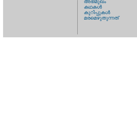
അഭിമുഖം
കഥകള്‍
കുറിപ്പുകള്‍
മരമെഴുതുന്നത്