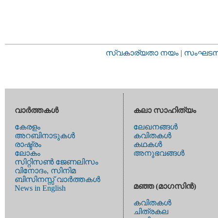
സ്വകാര്യതാ നയം
|
സംഘടനാ 
വാര്‍ത്തകള്‍
കലാ സാഹിത്യം
കേരളം
ലേഖനങ്ങള്‍
അറബിനാടുകള്‍
കവിതകള്‍
രാഷ്ട്രം
കഥകള്‍
ലോകം
അനുഭവങ്ങള്‍
സിറ്റിസണ്‍ ജേണലിസം
വിനോദം, സിനിമ
ബിസിനസ്സ് വാര്‍ത്തകള്‍
മഞ്ഞ (മാഗസിന്‍)
News in English
കവിതകള്‍
ചിത്രകല