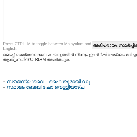
Press CTRL+M to toggle between Malayalam and
English.
ടൈപ്പ്‌ ചെയ്യുന്ന ഭാഷ മലയാളത്തില്‍ നിന്നും ഇംഗ്ലീഷിലേയ്ക്കും മറിച്ചു
ആക്കുന്നതിന് CTRL+M അമര്‍ത്തുക.
«
സൗജന്യ ‘വൈ – ഫൈ’യുമായി ഡു
«
സമാജം ബേബി ഷോ വെള്ളിയാഴ്ച