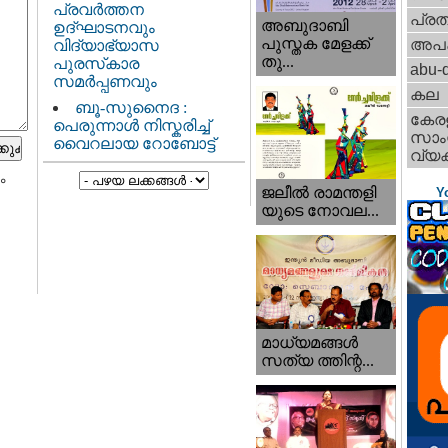
പ്രവർത്തന
പ്ര
അബുദാബി
ഉദ്ഘാടനവും
പുസ്തക മേളക്ക്
അപ
വിദ്യാഭ്യാസ
തു...
പുരസ്‌കാര
abu-d
സമർപ്പണവും
കല
ബൂ-സുനൈദ :
കേര
പെരുന്നാൾ നിസ്കരിച്ച്
സാംസ
വൈറലായ റോബോട്ട്
വ്യക
ം
ജലീല്‍ രാമന്തളി
Y
യുടെ നോവല...
മാധ്യമങ്ങള്‍
സത്യ ത്തിന്റ...