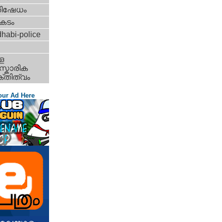
തിഷേധം
കടം
habi-police
ള
്കാരിക
്തിത്വം
our Ad Here