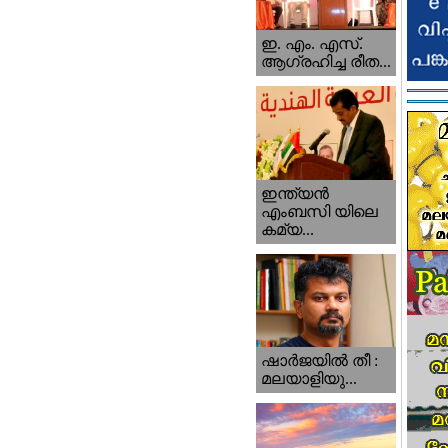
ഇ. എം. എസ്.
ആഗ്രഹിച്ച രീത...
ഇന്ത്യന്‍
എംബസി യിലെ
കമ്യ...
ഷാര്‍ജയില്‍ തീ :
മലയാളിയു...