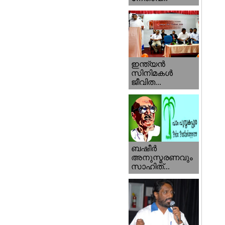
ഇന്ത്യന്‍
സിനിമകള്‍
ജീവിത...
ബഷീര്‍
അനുസ്മരണവും
സാഹിത്...