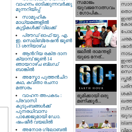
സമാജം
വാഹനം ഓടിക്കുന്നവർക്കു
സാമ്
യുവജനോത്സവം
മുന്നറിയിപ്പ്
തൊഴ
: ഗോപിക...
സാമൂഹിക
ഇന്ത്
മാധ്യമങ്ങളിൽ
കോണ്
കുട്ടികൾക്ക് വിലക്ക്
പോല
പ്രൗഡ് ഓഫ് യു. എ.
ചരമ
ഇ. സെലിബ്രേഷൻ ജൂൺ
13 ശനിയാഴ്ച
ഷാര്
ജലീല്‍ രാമന്തളി
ആൻറിയ രക്ത ദാന
നാട
യുടെ നേര്...
ക്യാമ്പ് ജൂൺ 14
ഇന്ത്
ഞായറാഴ്ച ബ്ലഡ്
സോഷ
ബാങ്കിൽ
സെന്റ
അസ്മോ പുത്തൻചിറ
സ്ത്രീ
കഥ, കവിതാ രചനാ
പരിസ
മത്സരം
ശക്തി
വാഹന അപകടം :
ഭൂമിക്കായി ഒരു
പ്രവാസി
മണിക്കൂര്‍...
ഖത്തര
കുടുംബങ്ങൾക്ക്
സിന
പുനരധിവാസ
യുവ
പാക്കേജുമായി ഡോ.
ഷംഷീർ വയലിൽ
islam
അനോര ഗ്ലോബൽ
വിമാ