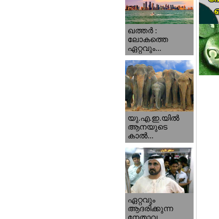
ഖത്തര്‍ :
ലോകത്തെ
ഏറ്റവും...
യു.എ.ഇ.യില്‍
ആനയുടെ
കാല്‍...
ഏറ്റവും
ആദരിക്കുന്ന
നേതാവ...