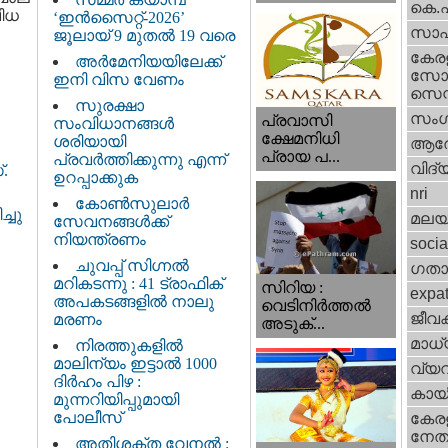
കെ.
വിധ
‘ഇൻസൈറ്റ്-2026’
സാഹ
ജൂലായ് 9 മുതൽ 19 വരെ
കേര
അർമേനിയയിലേക്ക്
സോഷ
ഇനി വിസ വേണം
സെന്റ
സുരക്ഷാ
സംഗ
പ്രവാസി
സംവിധാനങ്ങൾ
ക്ഷേമനിധി
ശരിയായി
ആര
പ്രായ പ...
പ്രവർത്തിക്കുന്നു എന്ന്
വിദ്
.
ഉറപ്പാക്കുക
nri
കോൺസുലാർ
്ചു
മലയ
സേവനങ്ങൾക്ക്
നിയന്ത്രണം
socia
ചുവപ്പ് സിഗ്നൽ
ഗതാ
മറികടന്നു : 41 ട്രാഫിക്
സിറിയ :
expa
അപകടങ്ങളിൽ നാലു
വെടിനിർത്തൽ
ജീവ
മരണം
അടുക്...
മാധ്
നിരത്തുകളിൽ
മാലിന്യം ഇട്ടാൽ 1000
വ്യ
ദിർഹം പിഴ :
കായ
മുന്നറിയിപ്പുമായി
പോലീസ്
കേരള
നേതാ
അതിശക്ത വേനൽ :