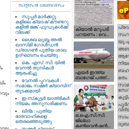
സൂപ്പർ മാർക്കറ്റു
കളിലെ ക്യാഷ് കൗണ്ടറു
കളിൽ ജങ്ക് ഫുഡുകൾക്ക്
പ്ര
കിയാല്‍ മറുപടി
വിലക്ക്
സം
പറയണം : വെ...
ശൈഖ ലുബ്ന അൽ
യു.
ഖാസിമി ഗോൾഡൻ
അബു
ഡ്രാഗൺ പുതിയ ശാഖ
ഉദ്ഘാടനം ചെയ്തു
ആഘ
കെ. എസ്. സി. യിൽ
നിയ
ിം
വേനൽ തുമ്പികൾ
ബഹു
എയര്‍ ഇന്ത്യ
ആരംഭിച്ചു
ബാഗേജ് പത്ത്...
മതം
വേനൽ പ്പറവകൾ :
ലിം
സാമ
സമാജം സമ്മർ ക്യാമ്പിന്
സേ
തുടക്കമായി
നവും
കുട്ട
ഇ-സ്‌കൂട്ടർ യാത്രികർ
നിയമം അനുസരിക്കണം
പൂര്‍
വിദ്യ
ഖിദ്മ : പുതിയ
ഒ.ഐ.സി.സി.
ഭാരവാഹികളെ
സാംസ
ജില്ലാ
തെരഞ്ഞെടുത്തു
ദുബാ
കൺവെൻഷൻ...
 ബാല
സമ്മർ ക്യാമ്പ്