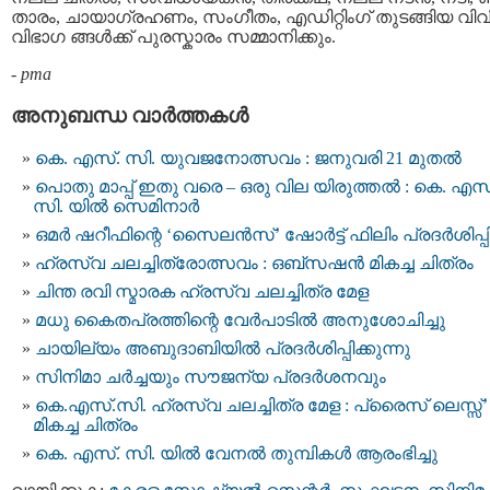
താരം, ചായാഗ്രഹണം, സംഗീതം, എഡിറ്റിംഗ് തുടങ്ങിയ വി
വിഭാഗ ങ്ങള്‍ക്ക് പുരസ്കാരം സമ്മാനിക്കും.
-
pma
അനുബന്ധ വാര്‍ത്തകള്‍
കെ. എസ്. സി. യുവജനോത്സവം : ജനുവരി 21 മുതൽ
പൊതു മാപ്പ് ഇതു വരെ – ഒരു വില യിരുത്തല്‍ : കെ. എസ്
സി. യില്‍ സെമിനാര്‍
ഒമര്‍ ഷറീഫിന്റെ ‘സൈലൻസ്’ ഷോർട്ട് ഫിലിം പ്രദർശിപ്പിച
ഹ്രസ്വ ചലച്ചിത്രോത്സവം : ഒബ്‌സഷന്‍ മികച്ച ചിത്രം
ചിന്ത രവി സ്മാരക ഹ്രസ്വ ചലച്ചിത്ര മേള
മധു കൈതപ്രത്തിന്റെ വേര്‍പാടില്‍ അനുശോചിച്ചു
ചായില്യം അബുദാബിയില്‍ പ്രദര്‍ശിപ്പിക്കുന്നു
സിനിമാ ചര്‍ച്ചയും സൗജന്യ പ്രദർശനവും
കെ.എസ്.സി. ഹ്രസ്വ ചലച്ചിത്ര മേള : പ്രൈസ് ലെസ്സ്’
മികച്ച ചിത്രം
കെ. എസ്. സി. യിൽ വേനൽ തുമ്പികൾ ആരംഭിച്ചു