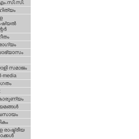
എം.സി.സി.
ിത്യം
ള
്യല്‍
ര്‍
ീതം
ോഗ്യം
യാഭ്യാസം
ാളി സമാജം
l-media
ഗതം
t
കാരുണ്യം
യമങ്ങള്‍
വസായം
ികം
 രാഷ്ട്രീയ
ക്കള്‍