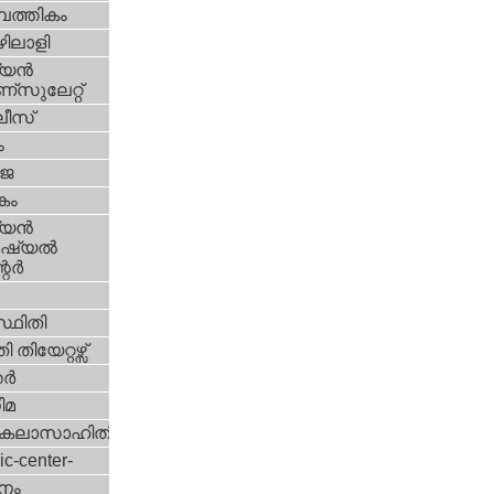
പത്തികം
ിലാളി
യന്‍
സുലേറ്റ്
ീസ്
ം
‍ജ
കം
യന്‍
്യല്‍
ര്‍
്ഥിതി
 തിയേറ്റഴ്സ്
്‍
ിമ
കലാസാഹിതി
ic-center-
നം