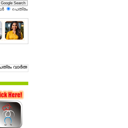
്‍
eപത്രം‍