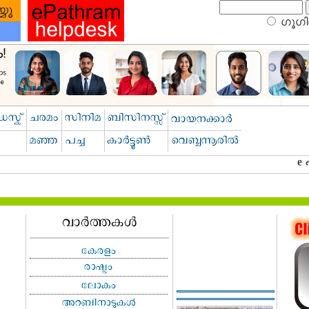
ഗൂഗിള