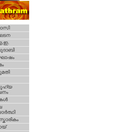
വാസി
ഘടന
എ.ഇ.
ദാബി
ോഷം
മം
മതി
ൂഹ്യ
വനം
ികള്‍
വ
ാര്‍ത്ഥി
്കാരികം
യ്‌