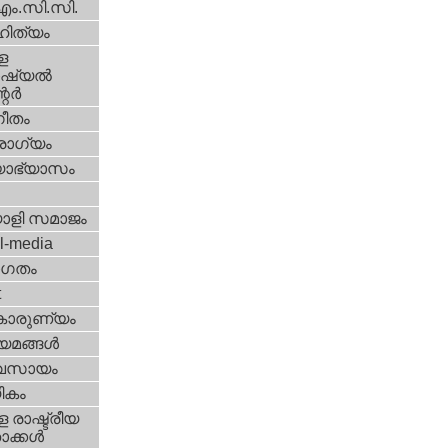
എം.സി.സി.
ിത്യം
ള
്യല്‍
ര്‍
ീതം
ോഗ്യം
യാഭ്യാസം
ാളി സമാജം
l-media
ഗതം
t
കാരുണ്യം
യമങ്ങള്‍
വസായം
ികം
 രാഷ്ട്രീയ
ക്കള്‍