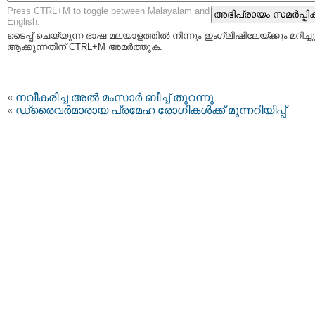
Press CTRL+M to toggle between Malayalam and
English.
ടൈപ്പ്‌ ചെയ്യുന്ന ഭാഷ മലയാളത്തില്‍ നിന്നും ഇംഗ്ലീഷിലേയ്ക്കും മറിച്ചു
ആക്കുന്നതിന് CTRL+M അമര്‍ത്തുക.
«
നവീകരിച്ച അൽ മംസാർ ബീച്ച് തുറന്നു
«
ഡ്രൈവർമാരായ പ്രമേഹ രോഗികൾക്ക് മുന്നറിയിപ്പ്