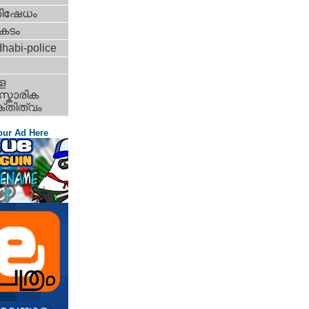
തിഷേധം
കടം
habi-police
ള
്കാരിക
്തിത്വം
our Ad Here