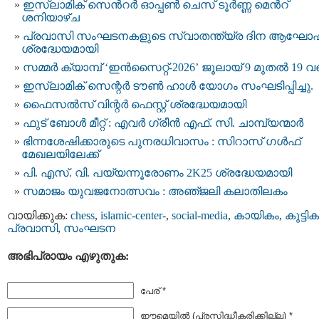
ഇസ്ലാമിക് സെന്‍റര്‍ ഓപ്പൺ ചെസ് ടൂര്‍ണ്ണ മെന്‍റ്
ശനിയാഴ്ച
പ്രവാസി സംഘടനകളുടെ സ്വാതന്ത്യ്ര ദിന ആഘോ
ശ്രദ്ധേയമായി
സമ്മർ ക്യാമ്പ് ‘ഇൻസൈറ്റ്-2026’ ജൂലായ് 9 മുതൽ 19 
ഇസ്‌ലാമിക് സെന്റർ ടൗൺ ഹാൾ യോഗം സംഘടിപ്പിച്ചു.
ഫൈസൽസ് വിന്റർ ഫെസ്റ്റ് ശ്രദ്ധേയമായി
ഫുട് ബോൾ മീറ്റ് : എവർ ഗ്രീൻ എഫ്. സി. ചാമ്പ്യന്മാർ
ഭിന്നശേഷിക്കാരുടെ പുനരധിവാസം : സിറാസ് ഗൾഫ്
മേഖലയിലേക്ക്
പി. എസ്. വി. പയ്യന്നൂരോണം 2K25 ശ്രദ്ധേയമായി
സമാജം യുവജനോത്സവം : അഞ്‌ജലി കലാതിലകം
വായിക്കുക:
chess
,
islamic-center-
,
social-media
,
കായികം
,
കുട്ടിക
പ്രവാസി
,
സംഘടന
അഭിപ്രായം എഴുതുക:
പേര് *
ഈമെയില്‍ (പ്രസിദ്ധീകരിക്കില്ല) *