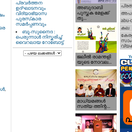
പ്രവർത്തന
പ്ര
അബുദാബി
ഉദ്ഘാടനവും
പുസ്തക മേളക്ക്
അപ
വിദ്യാഭ്യാസ
ഷം
തു...
പുരസ്‌കാര
abu-d
സമർപ്പണവും
കല
വരെ
ബൂ-സുനൈദ :
കേര
പെരുന്നാൾ നിസ്കരിച്ച്
സാംസ
വൈറലായ റോബോട്ട്
വ്യക
ജലീല്‍ രാമന്തളി
Y
യുടെ നോവല...
ള്‍
,
മാധ്യമങ്ങള്‍
സത്യ ത്തിന്റ...