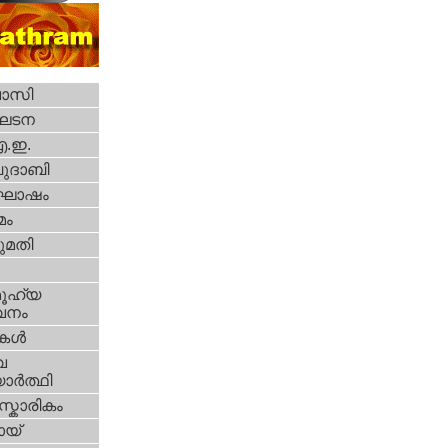
വാസി
ഘടന
എ.ഇ.
ദാബി
ോഷം
മം
മതി
ൂഹ്യ
വനം
ികള്‍
വ
ാര്‍ത്ഥി
്കാരികം
യ്‌