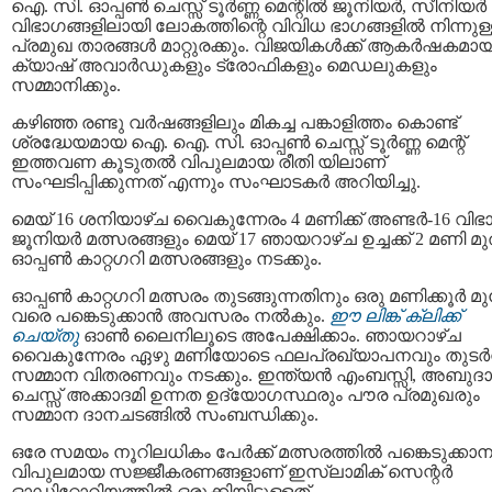
ഐ. സി. ഓപ്പൺ ചെസ്സ് ടൂർണ്ണ മെന്റിൽ ജൂനിയർ, സീനിയർ
വിഭാഗങ്ങളിലായി ലോകത്തിന്റെ വിവിധ ഭാഗങ്ങളിൽ നിന്നുള
പ്രമുഖ താരങ്ങൾ മാറ്റുരക്കും. വിജയികൾക്ക് ആകർഷകമാ
ക്യാഷ് അവാർഡുകളും ട്രോഫികളും മെഡലുകളും
സമ്മാനിക്കും.
കഴിഞ്ഞ രണ്ടു വർഷങ്ങളിലും മികച്ച പങ്കാളിത്തം കൊണ്ട്
ശ്രദ്ധേയമായ ഐ. ഐ. സി. ഓപ്പൺ ചെസ്സ് ടൂർണ്ണ മെന്റ്
ഇത്തവണ കൂടുതൽ വിപുലമായ രീതി യിലാണ്
സംഘടിപ്പിക്കുന്നത് എന്നും സംഘാടകർ അറിയിച്ചു.
മെയ് 16 ശനിയാഴ്ച വൈകുന്നേരം 4 മണിക്ക് അണ്ടർ-16 വിഭ
ജൂനിയർ മത്സരങ്ങളും മെയ് 17 ഞായറാഴ്ച ഉച്ചക്ക് 2 മണി 
ഓപ്പൺ കാറ്റഗറി മത്സരങ്ങളും നടക്കും.
ഓപ്പൺ കാറ്റഗറി മത്സരം തുടങ്ങുന്നതിനും ഒരു മണിക്കൂർ മ
വരെ പങ്കെടുക്കാൻ അവസരം നൽകും.
ഈ ലിങ്ക് ക്ലിക്ക്
ചെയ്തു
ഓൺ ലൈനിലൂടെ അപേക്ഷിക്കാം. ഞായറാഴ്ച
വൈകുന്നേരം ഏഴു മണിയോടെ ഫലപ്രഖ്യാപനവും തുടർന്
സമ്മാന വിതരണവും നടക്കും. ഇന്ത്യൻ എംബസ്സി, അബുദ
ചെസ്സ് അക്കാദമി ഉന്നത ഉദ്യോഗസ്ഥരും പൗര പ്രമുഖരും
സമ്മാന ദാനചടങ്ങിൽ സംബന്ധിക്കും.
ഒരേ സമയം നൂറിലധികം പേർക്ക് മത്സരത്തിൽ പങ്കെടുക്കാന
വിപുലമായ സജ്ജീകരണങ്ങളാണ് ഇസ്‌ലാമിക് സെന്റർ
ഓഡിറ്റോറിയത്തിൽ ഒരുക്കിയിട്ടുള്ളത്.