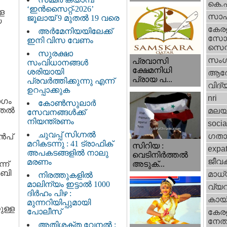
കെ.
‘ഇൻസൈറ്റ്-2026’
്ള
സാഹ
ജൂലായ് 9 മുതൽ 19 വരെ
യ
കേര
അർമേനിയയിലേക്ക്
സോഷ
ഇനി വിസ വേണം
സെന്റ
സുരക്ഷാ
സംഗ
പ്രവാസി
സംവിധാനങ്ങൾ
ക്ഷേമനിധി
ശരിയായി
ആര
പ്രായ പ...
പ്രവർത്തിക്കുന്നു എന്ന്
വിദ്
ഉറപ്പാക്കുക
nri
ാഗം
കോൺസുലാർ
മുതൽ
മലയ
സേവനങ്ങൾക്ക്
നിയന്ത്രണം
socia
ചുവപ്പ് സിഗ്നൽ
ഗതാ
ുൻപ്
മറികടന്നു : 41 ട്രാഫിക്
സിറിയ :
expa
അപകടങ്ങളിൽ നാലു
വെടിനിർത്തൽ
ജീവ
മരണം
ന്
അടുക്...
ാബി
മാധ്
നിരത്തുകളിൽ
മാലിന്യം ഇട്ടാൽ 1000
വ്യ
ദിർഹം പിഴ :
കായ
മുന്നറിയിപ്പുമായി
ുള്ള
പോലീസ്
കേരള
നേതാ
അതിശക്ത വേനൽ :