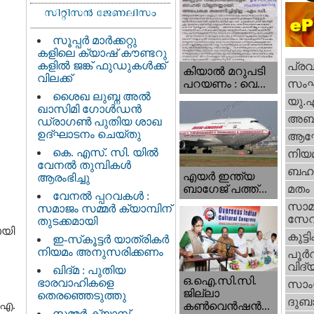
സൂപ്പർ മാർക്കറ്റു
കളിലെ ക്യാഷ് കൗണ്ടറു
കളിൽ ജങ്ക് ഫുഡുകൾക്ക്
പ്ര
കിയാല്‍ മറുപടി
വിലക്ക്
സം
പറയണം : വെ...
ശൈഖ ലുബ്ന അൽ
യു.
ഖാസിമി ഗോൾഡൻ
അബു
ഡ്രാഗൺ പുതിയ ശാഖ
ഉദ്ഘാടനം ചെയ്തു
ആഘ
കെ. എസ്. സി. യിൽ
നിയ
വേനൽ തുമ്പികൾ
ബഹു
എയര്‍ ഇന്ത്യ
ആരംഭിച്ചു
ബാഗേജ് പത്ത്...
മതം
വേനൽ പ്പറവകൾ :
സാമ
സമാജം സമ്മർ ക്യാമ്പിന്
സേ
തുടക്കമായി
ായി
കുട്ട
ഇ-സ്‌കൂട്ടർ യാത്രികർ
നിയമം അനുസരിക്കണം
പൂര്‍
വിദ്യ
ഖിദ്മ : പുതിയ
ഒ.ഐ.സി.സി.
ഭാരവാഹികളെ
സാംസ
ജില്ലാ
തെരഞ്ഞെടുത്തു
ദുബാ
 ഐ.
കൺവെൻഷൻ...
സമ്മർ ക്യാമ്പ്