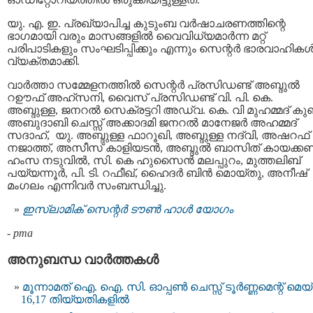
യു. എ. ഇ. പ്രഖ്യാപിച്ച കുടുംബ വർഷാചരണത്തിന്റെ
ഭാഗമായി വരും മാസങ്ങളിൽ വൈവിധ്യമാർന്ന മറ്റ്
പരിപാടികളും സംഘടിപ്പിക്കും എന്നും സെന്റർ ഭാരവാഹിക
വ്യക്തമാക്കി.
വാർത്താ സമ്മേളനത്തിൽ സെന്റർ പ്രസിഡണ്ട് അബ്ദുൽ
റഊഫ് അഹ്സനി, വൈസ് പ്രസിഡണ്ട് വി. പി. കെ.
അബ്ദുള്ള, ജനറൽ സെക്രട്ടറി അഡ്വ. കെ. വി മുഹമ്മദ് കുഞ
അബുദാബി ചെസ്സ് അക്കാദമി ജനറൽ മാനേജർ അഹമ്മദ്
സദാഹ്, യു. അബ്ദുള്ള ഫാറൂഖി, അബ്ദുള്ള നദ്‌വി, അഷറഫ്
നജാത്ത്, അസീസ് കാളിയടൻ, അബ്ദുൽ ബാസിത് കായക്കണ്ട
ഹംസ നടുവിൽ, സി. കെ ഹുസൈൻ മലപ്പുറം, മുത്തലിബ്
പയ്യന്നൂർ, പി. ടി. റഫീഖ്, ഹൈദർ ബിൻ മൊയ്തു, അനീഷ്
മംഗലം എന്നിവർ സംബന്ധിച്ചു.
ഇസ്‌ലാമിക് സെന്റർ ടൗൺ ഹാൾ യോഗം
-
pma
അനുബന്ധ വാര്‍ത്തകള്‍
മൂന്നാമത് ഐ. ഐ. സി. ഓപ്പൺ ചെസ്സ് ടൂർണ്ണമെന്റ് മെയ്
16,17 തിയ്യതികളിൽ