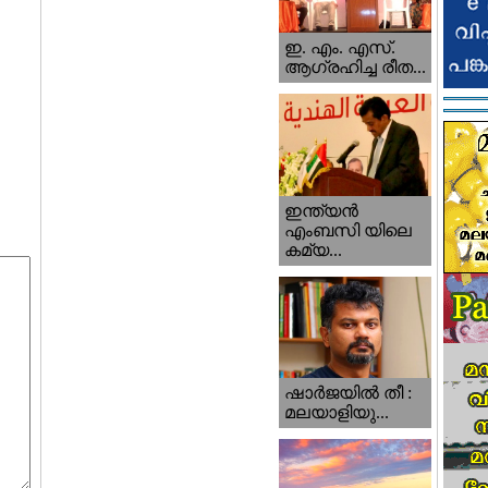
ഇ. എം. എസ്.
ആഗ്രഹിച്ച രീത...
ഇന്ത്യന്‍
എംബസി യിലെ
കമ്യ...
ഷാര്‍ജയില്‍ തീ :
മലയാളിയു...