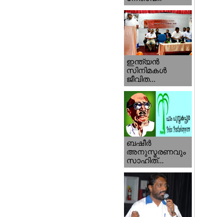
ഇന്ത്യന്‍
സിനിമകള്‍
ജീവിത...
ബഷീര്‍
അനുസ്മരണവും
സാഹിത്...