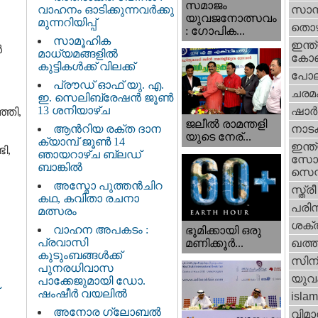
സമാജം
വാഹനം ഓടിക്കുന്നവർക്കു
സാമ്
യുവജനോത്സവം
മുന്നറിയിപ്പ്
തൊഴ
: ഗോപിക...
സാമൂഹിക
ഇന്ത്
ൾ
മാധ്യമങ്ങളിൽ
കോണ്
കുട്ടികൾക്ക് വിലക്ക്
പോല
പ്രൗഡ് ഓഫ് യു. എ.
ചരമ
ഇ. സെലിബ്രേഷൻ ജൂൺ
13 ശനിയാഴ്ച
ഷാര്
്ഞി,
ജലീല്‍ രാമന്തളി
ആൻറിയ രക്ത ദാന
നാട
യുടെ നേര്...
ക്യാമ്പ് ജൂൺ 14
ഇന്ത്
ി,
ഞായറാഴ്ച ബ്ലഡ്
സോഷ
ബാങ്കിൽ
സെന്റ
അസ്മോ പുത്തൻചിറ
സ്ത്രീ
കഥ, കവിതാ രചനാ
പരിസ
മത്സരം
ശക്തി
വാഹന അപകടം :
ഭൂമിക്കായി ഒരു
പ്രവാസി
മണിക്കൂര്‍...
ഖത്തര
കുടുംബങ്ങൾക്ക്
സിന
പുനരധിവാസ
യുവ
പാക്കേജുമായി ഡോ.
ഷംഷീർ വയലിൽ
islam
അനോര ഗ്ലോബൽ
വിമാ