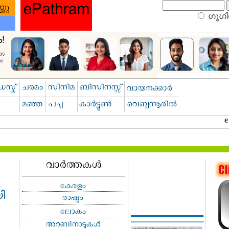
ഗൂഗിള
ി