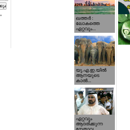
ം
ഖത്തര്‍ :
ലോകത്തെ
ഏറ്റവും...
യു.എ.ഇ.യില്‍
ആനയുടെ
കാല്‍...
ഏറ്റവും
ആദരിക്കുന്ന
നേതാവ...