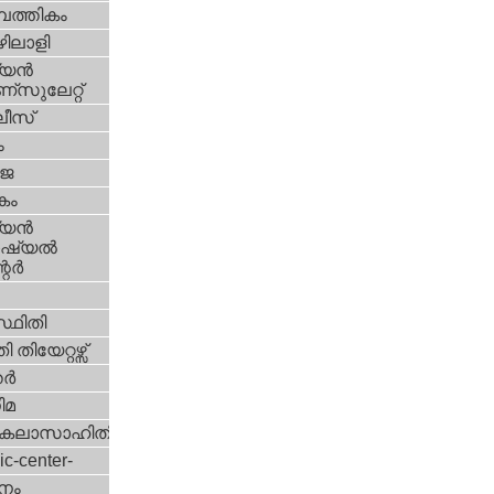
പത്തികം
ിലാളി
യന്‍
സുലേറ്റ്
ീസ്
ം
‍ജ
കം
യന്‍
്യല്‍
ര്‍
്ഥിതി
 തിയേറ്റഴ്സ്
്‍
ിമ
കലാസാഹിതി
ic-center-
നം