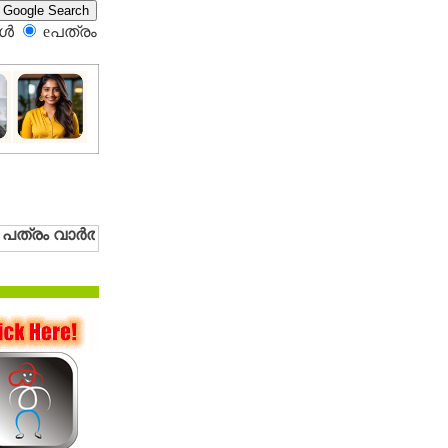
്‍
eപത്രം‍