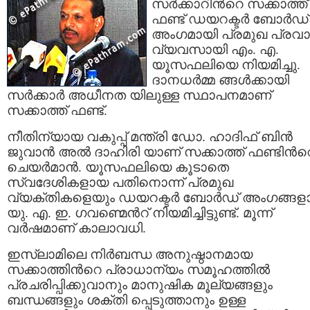
സര്‍ക്കാറിന്‍റെ സക്കാത്ത്
ഫണ്ട് ഡയറക്ടര്‍ ബോര്‍ഡ്
അംഗമായി പ്രമുഖ പ്രവ
വ്യവസായി എം. എ.
യൂസഫലിയെ നിയമിച്ചു.
ദാനധര്‍മ്മ ങ്ങള്‍ക്കായി
സര്‍ക്കാര്‍ അധീനത യിലുള്ള സ്ഥാപനമാണ്
സക്കാത്ത്‌ ഫണ്ട്.
നീതിന്യായ വകുപ്പ് മന്ത്രി ഡോ. ഹാദിഫ് ബിന്‍
ജുവാന്‍ അല്‍ ദാഹിരി യാണ് സക്കാത്ത്‌ ഫണ്ടിന്‍റ
ചെയര്‍മാന്‍. യൂസഫലിയെ കൂടാതെ
സ്വദേശികളായ പതിനൊന്ന് പ്രമുഖ
വ്യക്തികളെയും ഡയറക്ടര്‍ ബോര്‍ഡ് അംഗങ്ങള
യു. എ. ഇ. ഗവണ്മെന്‍റ് നിയമിച്ചിട്ടുണ്ട്. മൂന്ന്
വര്‍ഷമാണ് കാലാവധി.
ഇസ്‌ലാമിലെ നിര്‍ബന്ധ അനുഷ്ഠാനമായ
സക്കാത്തിന്‍റെ പ്രാധാന്യം സമൂഹത്തില്‍
പ്രചരിപ്പിക്കുവാനും മാനുഷിക മൂല്യങ്ങളും
ബന്ധങ്ങളും ശക്തി പ്പെടുത്താനും ഉള്ള