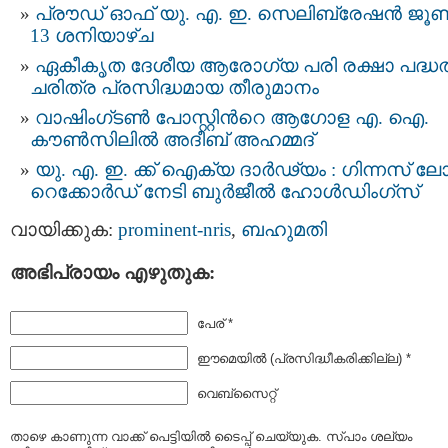
പ്രൗഡ് ഓഫ് യു. എ. ഇ. സെലിബ്രേഷൻ ജൂ
13 ശനിയാഴ്ച
ഏകീകൃത ദേശീയ ആരോഗ്യ പരി രക്ഷാ പദ്ധതി
ചരിത്ര പ്രസിദ്ധമായ തീരുമാനം
വാഷിംഗ്ടൺ പോസ്റ്റിന്‍റെ ആഗോള എ. ഐ.
കൗൺസിലിൽ അദീബ് അഹമ്മദ്
യു. എ. ഇ. ക്ക് ഐക്യ ദാര്‍ഢ്യം : ഗിന്നസ് 
റെക്കോര്‍ഡ് നേടി ബുർജീൽ ഹോൾഡിംഗ്‌സ്
വായിക്കുക:
prominent-nris
,
ബഹുമതി
അഭിപ്രായം എഴുതുക:
പേര് *
ഈമെയില്‍ (പ്രസിദ്ധീകരിക്കില്ല) *
വെബ്സൈറ്റ്
താഴെ കാണുന്ന വാക്ക് പെട്ടിയില്‍ ടൈപ്പ്‌ ചെയ്യുക. സ്പാം ശല്യം