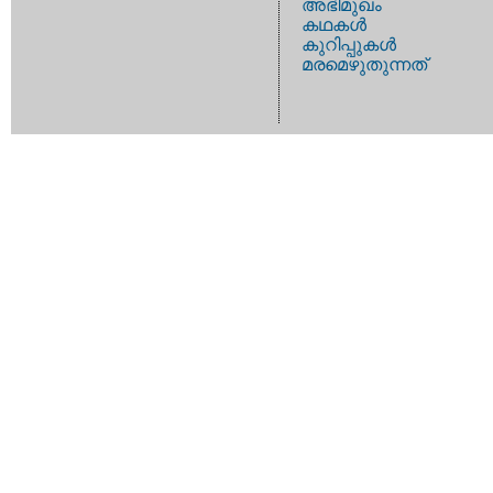
അഭിമുഖം
കഥകള്‍
കുറിപ്പുകള്‍
മരമെഴുതുന്നത്