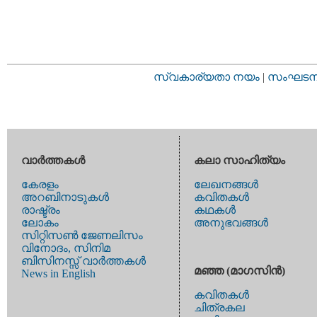
സ്വകാര്യതാ നയം
|
സംഘടനാ 
വാര്‍ത്തകള്‍
കലാ സാഹിത്യം
കേരളം
ലേഖനങ്ങള്‍
അറബിനാടുകള്‍
കവിതകള്‍
രാഷ്ട്രം
കഥകള്‍
ലോകം
അനുഭവങ്ങള്‍
സിറ്റിസണ്‍ ജേണലിസം
വിനോദം, സിനിമ
ബിസിനസ്സ് വാര്‍ത്തകള്‍
മഞ്ഞ (മാഗസിന്‍)
News in English
കവിതകള്‍
ചിത്രകല