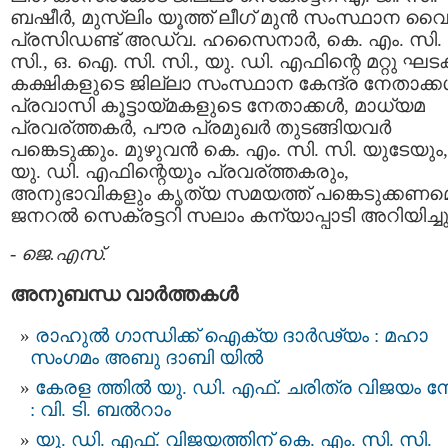
ബഷീര്‍, മുസ്ലിം യൂത്ത് ലീഗ് മുന്‍ സംസ്ഥാന വ
പ്രസിഡണ്ട് അഡ്വ. ഹസൈനാര്‍, കെ. എം. സി.
സി., ഒ. ഐ. സി. സി., യു. ഡി. എഫിന്റെ മറ്റു ഘട
കക്ഷികളുടെ ജില്ലാ സംസ്ഥാന കേന്ദ്ര നേതാക്കള്
പ്രവാസി കൂട്ടായ്മകളുടെ നേതാക്കള്‍, മാധ്യമ
പ്രവര്ത്തകര്‍, പൗര പ്രമുഖര്‍ തുടങ്ങിയവര്‍
പങ്കെടുക്കും. മുഴുവന്‍ കെ. എം. സി. സി. യുടേയും,
യു. ഡി. എഫിന്റെയും പ്രവര്ത്തകരും,
അനുഭാവികളും കൃത്യ സമയത്ത് പങ്കെടുക്കണമെന
ജനറല്‍ സെക്രട്ടറി സലാം കന്യാപ്പാടി അറിയിച്ചു
-
ജെ.എസ്.
അനുബന്ധ വാര്‍ത്തകള്‍
രാഹുൽ ഗാന്ധിക്ക് ഐക്യ ദാർഢ്യം : മഹാ
സംഗമം അബു ദാബി യിൽ
കേ​ര​ള ​ത്തി​ൽ യു​. ഡി.​ എ​ഫ്. ച​രി​ത്ര വി​ജ​യം നേ
: വി.​ ടി. ബ​ൽ​റാം
യു. ഡി. എഫ്. വിജയത്തിന് കെ. എം. സി. സി.