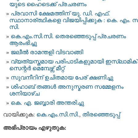
യുടെ ഹൈടെക്ക് പ്രചരണം
പ്രവാസി ക്ഷേമത്തിന് യു. ഡി. എഫ്.
സ്ഥാനാര്ത്ഥികളെ വിജയിപ്പിക്കുക : കെ. എം. സ
സി.
കെ.എം.സി.സി. തെരഞ്ഞെടുപ്പ്‌ പ്രചരണം
ആരംഭിച്ചു
ജലീൽ രാമന്തളി വിടവാങ്ങി
വ്യത്യസ്തമായ പരിപാടികളുമായി ഇസ്ലാമിക്
സെന്റർ മെമ്പേഴ്സ് മീറ്റ്
സു​വ​നീ​റി​ന് ഉ​ചി​ത​മാ​യ പേ​ര് ക്ഷ​ണി​ച്ചു
ശിഹാബ് തങ്ങൾ അനുസ്മരണ സമ്മേളനം
ശനിയാഴ്ച
കെ. എ. ജബ്ബാരി അന്തരിച്ചു
വായിക്കുക:
കെ.എം.സി.സി.
,
തിരഞ്ഞെടുപ്പ്‌
അഭിപ്രായം എഴുതുക: