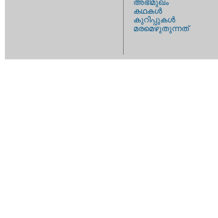
അഭിമുഖം
കഥകള്‍
കുറിപ്പുകള്‍
മരമെഴുതുന്നത്