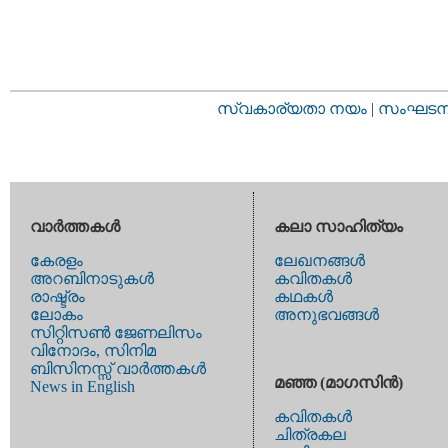
സ്വകാര്യതാ നയം
|
സംഘടനാ 
വാര്‍ത്തകള്‍
കലാ സാഹിത്യം
കേരളം
ലേഖനങ്ങള്‍
അറബിനാടുകള്‍
കവിതകള്‍
രാഷ്ട്രം
കഥകള്‍
ലോകം
അനുഭവങ്ങള്‍
സിറ്റിസണ്‍ ജേണലിസം
വിനോദം, സിനിമ
ബിസിനസ്സ് വാര്‍ത്തകള്‍
മഞ്ഞ (മാഗസിന്‍)
News in English
കവിതകള്‍
ചിത്രകല