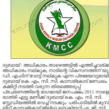
ദുബായ്‌ : അധികാരം താഴെത്തട്ടില്‍ എത്തിച്ചവര്ക്ക
അധികാരം നല്കുക, നാടിന്റെ വികസനത്തിന് യു
ഡി. എഫിന് വോട്ട് നല്കുക എന്ന പ്രമേയവുമായി
ദുബായ്‌ കെ. എം. സി. സി. കാസര്കോട് മണ്ഡലം
കമ്മിറ്റി നടത്തി വരുന്ന തിരഞ്ഞെടുപ്പ്
പ്രചരണത്തിന്റെ ഭാഗമായി ജനപക്ഷം 2011 നാളെ
രാത്രി എട്ടു മണിക്ക് ദുബായ്‌ കെ. എം. സി. സി.
സ്റ്റേഡിയത്തില്‍ വെച്ച് നടക്കും. പരിപാടിയില്‍ മുസ
ലീഗ് കാസര്കോട് ജില്ലാ സെക്രട്ടറി എ. ജി. സി.