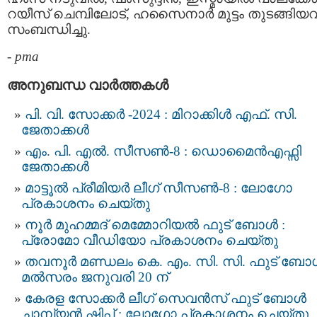
റയീസ് ചെമ്പിലോട്, ഹസൈനാർ മുട്ടം തുടങ്ങിയവര
സംബന്ധിച്ചു.
-
pma
അനുബന്ധ വാര്‍ത്തകള്‍
പി. വി. സോക്കർ -2024 : മിറാക്കിൾ എഫ്. സി.
ജേതാക്കൾ
എം. പി. എൽ. സീസൺ-8 : ഡൊമൈൻഎഫ്സി
ജേതാക്കൾ
മാട്ടൂൽ പ്രീമിയർ ലീഗ് സീസൺ-8 : ലോഗോ
പ്രകാശനം ചെയ്തു
നൂർ മുഹമ്മദ് മെമ്മോറിയൽ ഫുട് ബോൾ :
പ്രോമോ വീഡിയോ പ്രകാശനം ചെയ്തു
തവനൂർ മണ്ഡലം കെ. എം. സി. സി. ഫുട് ബോ
മൽസരം ജനുവരി 20 ന്
കേരള സോക്കർ ലീഗ് സെവൻസ് ഫുട് ബോള്‍
ചാമ്പ്യന്‍ ഷിപ്പ് : ലോഗോ പ്രകാശനം ചെയ്തു