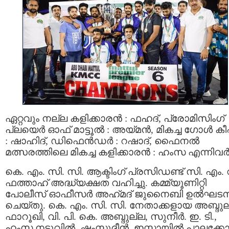
ഏറ്റവും നല്ല കളിക്കാരന്‍ : ഫഹദ്, പ്രോമിസിംഗ്
പ്ലയെർ ഓഫ് മാട്ടൂൽ : അയ്മന്‍, മികച്ച ഗോൾ കീപ്പ
: ഷാഹിദ്, ഡിഫെൻഡർ : റഷാദ്, ഫൈനൽ
മത്സരത്തിലെ മികച്ച കളിക്കാരന്‍ : ഹംസ എന്നിവര്‍
കെ. എം. സി. സി. ആക്ടിംഗ് പ്രസിഡണ്ട് സി. എം. 
ഫത്താഹ് അദ്ധ്യക്ഷത വഹിച്ചു. കമ്മ്യൂണിറ്റി
പോലീസ് ഓഫീസർ അഹ്‌മദ്‌ ജുനൈബി ഉൽഘട
ചെയ്തു. കെ. എം. സി. സി. നേതാക്കളായ അബ്ദുല
ഫാറൂഖി, വി. പി. കെ. അബ്ദുല്ല, സുനീർ. ഇ. ടി.,
ഹംസ നടുവിൽ, ഷംസുദ്ദീൻ, ഇസ്മായിൽ പാലക്കോട