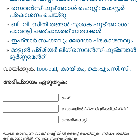
സെവൻസ് ഫുട് ബോൾ ഫെസ്റ്റ് : പോസ്റ്റർ
പ്രകാശനം ചെയ്തു
ബി. വി. സീതി തങ്ങൾ സ്മാരക ഫുട് ബോൾ :
പാവറട്ടി പഞ്ചായത്ത് ജേതാക്കൾ
ഇഫ്താർ സംഗമവും ലോഗോ പ്രകാശനവും
മാട്ടൂൽ പ്രീമിയർ ലീഗ് സെവന്‍സ് ഫുട്ബോള്‍
ടൂര്‍ണ്ണമെന്‍റ്
വായിക്കുക:
foot-ball
,
കായികം
,
കെ.എം.സി.സി.
അഭിപ്രായം എഴുതുക:
പേര് *
ഈമെയില്‍ (പ്രസിദ്ധീകരിക്കില്ല) *
വെബ്സൈറ്റ്
താഴെ കാണുന്ന വാക്ക് പെട്ടിയില്‍ ടൈപ്പ്‌ ചെയ്യുക. സ്പാം ശല്യം
ഒഴിക്കാനാണിത്. സദയം സഹകരിക്കുക!