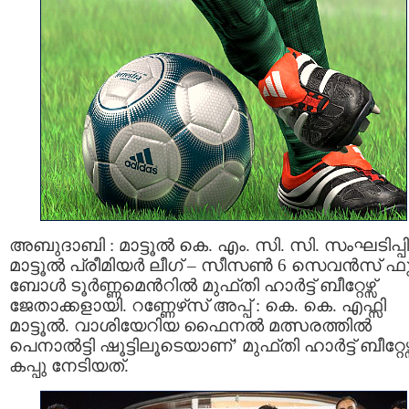
അബുദാബി : മാട്ടൂൽ കെ. എം. സി. സി. സംഘടിപ്പിച
മാട്ടൂൽ പ്രീമിയർ ലീഗ് – സീസൺ 6 സെവന്‍സ് ഫു
ബോള്‍ ടൂര്‍ണ്ണമെന്‍റില്‍ മുഫ്തി ഹാർട്ട് ബീറ്റേഴ്സ്
ജേതാക്കളായി. റണ്ണേഴ്‌സ് അപ്പ് : കെ. കെ. എഫ്സി
മാട്ടൂല്‍. വാശിയേറിയ ഫൈനൽ മത്സരത്തിൽ
പെനാൽട്ടി ഷൂട്ടിലൂടെയാണ്’ മുഫ്തി ഹാർട്ട് ബീറ്റേഴ്സ
കപ്പു നേടിയത്.