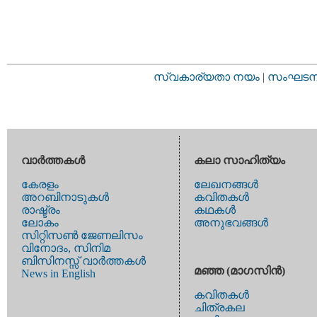
സ്വകാര്യതാ നയം
|
സംഘടനാ 
വാര്‍ത്തകള്‍
കലാ സാഹിത്യം
കേരളം
ലേഖനങ്ങള്‍
അറബിനാടുകള്‍
കവിതകള്‍
രാഷ്ട്രം
കഥകള്‍
ലോകം
അനുഭവങ്ങള്‍
സിറ്റിസണ്‍ ജേണലിസം
വിനോദം, സിനിമ
ബിസിനസ്സ് വാര്‍ത്തകള്‍
മഞ്ഞ (മാഗസിന്‍)
News in English
കവിതകള്‍
ചിത്രകല