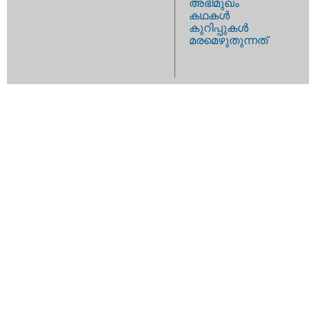
അഭിമുഖം
കഥകള്‍
കുറിപ്പുകള്‍
മരമെഴുതുന്നത്