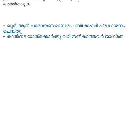
അമര്‍ത്തുക.
«
ഖുർ ആൻ പാരായണ മത്സരം : ബ്രോഷർ പ്രകാശനം
ചെയ്തു
«
കാൽനട യാത്രക്കാർക്കു വഴി നൽകാത്തവര്‍ ജാഗ്രത