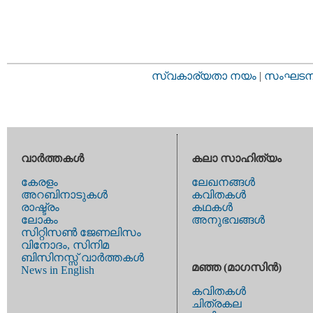
സ്വകാര്യതാ നയം
|
സംഘടനാ 
വാര്‍ത്തകള്‍
കലാ സാഹിത്യം
കേരളം
ലേഖനങ്ങള്‍
അറബിനാടുകള്‍
കവിതകള്‍
രാഷ്ട്രം
കഥകള്‍
ലോകം
അനുഭവങ്ങള്‍
സിറ്റിസണ്‍ ജേണലിസം
വിനോദം, സിനിമ
ബിസിനസ്സ് വാര്‍ത്തകള്‍
മഞ്ഞ (മാഗസിന്‍)
News in English
കവിതകള്‍
ചിത്രകല