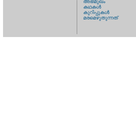
അഭിമുഖം
കഥകള്‍
കുറിപ്പുകള്‍
മരമെഴുതുന്നത്