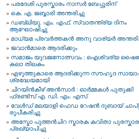
പരദേശി പുരസ്കാരം നാസർ ബേപ്പൂരിന്
കെ. എ. ജബ്ബാരി അന്തരിച്ചു
ഡബ്ലിയു. എം. എഫ്. സ്വാതന്ത്ര്യ ദിനം
ആഘോഷിച്ചു
മാധ്യമ പ്രവര്‍ത്തകൻ അനു വാര്യർ അന്തരിച്
ജവാൻമാരെ ആദരിക്കും
സമാജം യുവജനോത്സവം : ഐശ്വര്യ ഷൈജ
കലാ തിലകം
എഴുത്തുകാരെ ആദരിക്കുന്ന സൗഹൃദ സായാഹ
ശ്രദ്ധേയമായി
ചിറയിൻകീഴ് അൻസാര്‍ : ഓർമ്മകൾ പുതുക്കി
ഫ്രണ്ട്സ് എ. ഡി. എം. എസ്.
വേള്‍ഡ് മലയാളി ഫെഡ റേഷന്‍ ദുബായ് ചാപ്റ്
രൂപീകരിച്ചു
അസ്മോ പുത്തൻചിറ സ്മാരക കവിതാ പുരസ്കാര
പ്രഖ്യാപിച്ചു