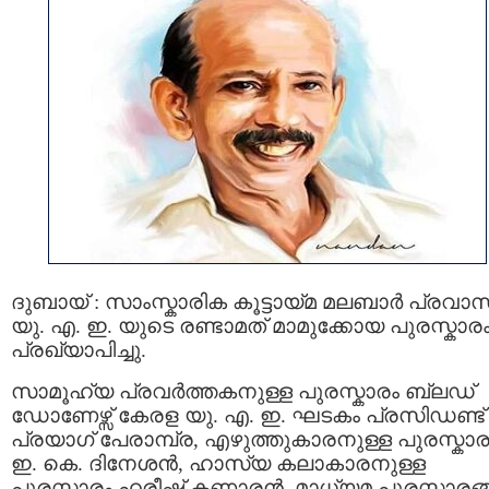
ദുബായ് : സാംസ്കാരിക കൂട്ടായ്മ മലബാർ പ്രവാ
യു. എ. ഇ. യുടെ രണ്ടാമത് മാമുക്കോയ പുരസ്കാര
പ്രഖ്യാപിച്ചു.
സാമൂഹ്യ പ്രവർത്തകനുള്ള പുരസ്കാരം ബ്ലഡ്
ഡോണേഴ്സ് കേരള യു. എ. ഇ. ഘടകം പ്രസിഡണ്ട്
പ്രയാഗ് പേരാമ്പ്ര, എഴുത്തുകാരനുള്ള പുരസ്കാര
ഇ. കെ. ദിനേശൻ, ഹാസ്യ കലാകാരനുള്ള
പുരസ്കാരം ഹരീഷ് കണാരൻ, മാധ്യമ പുരസ്കാരങ