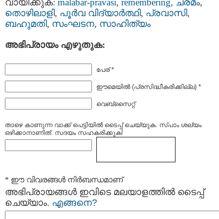
വായിക്കുക:
malabar-pravasi
,
remembering
,
ചരമം
,
തൊഴിലാളി
,
പൂര്‍വ വിദ്യാര്‍ത്ഥി
,
പ്രവാസി
,
ബഹുമതി
,
സംഘടന
,
സാഹിത്യം
അഭിപ്രായം എഴുതുക:
പേര് *
ഈമെയില്‍ (പ്രസിദ്ധീകരിക്കില്ല) *
വെബ്സൈറ്റ്
താഴെ കാണുന്ന വാക്ക് പെട്ടിയില്‍ ടൈപ്പ്‌ ചെയ്യുക. സ്പാം ശല്യം
ഒഴിക്കാനാണിത്. സദയം സഹകരിക്കുക!
* ഈ വിവരങ്ങള്‍ നിര്‍ബന്ധമാണ്
അഭിപ്രായങ്ങള്‍ ഇവിടെ മലയാളത്തില്‍ ടൈപ്പ്
ചെയ്യാം.
എങ്ങനെ?