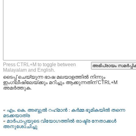
Press CTRL+M to toggle between
Malayalam and English.
ടൈപ്പ്‌ ചെയ്യുന്ന ഭാഷ മലയാളത്തില്‍ നിന്നും
ഇംഗ്ലീഷിലേയ്ക്കും മറിച്ചും ആക്കുന്നതിന് CTRL+M
അമര്‍ത്തുക.
«
എം. കെ. അബ്ദുൽ റഹ്‌മാൻ : കർമ്മ ഭൂമികയിൽ തന്നെ
മടക്കയാത്ര
«
മാർപാപ്പയുടെ വിയോഗത്തിൽ രാഷ്ട്ര നേതാക്കൾ
അനുശോചിച്ചു