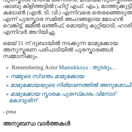
ഷാബു കിളിത്തട്ടിൽ (ഹിറ്റ് എഫ്. എം.), മാത്തുക്കുട്ടി
കടോൺ (എൻ. ടി. വി.) എന്നിവരെ തെരഞ്ഞെടുത്
എന്ന് പുരസ്കാര സമിതി അംഗങ്ങളായ മോഹൻ
വെങ്കിട്ട്, ജമീൽ ലത്തീഫ്, മൊയ്‌ദു കുറ്റിയാടി, ഹാര
എന്നിവർ അറിയിച്ചു.
മെയ് 31 ന് ദുബായിൽ നടക്കുന്ന മാമുക്കോയ
അനുസ്മരണ പരിപാടിയിൽ പുരസ്കാരങ്ങൾ
സമ്മാനിക്കും.
Remembering Actor
Mamukkoya
:
തുടരും…
നമ്മുടെ സ്വന്തം മാമുക്കോയ
മാമുക്കോയയുടെ നിര്യാണത്തിൽ അനുശോചിച്
മാമുക്കോയ സ്മാരക പുരസ്‌കാരം വിനോദ്
കോവൂരിന്
-
pma
അനുബന്ധ വാര്‍ത്തകള്‍