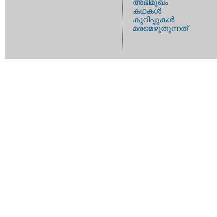
അഭിമുഖം
കഥകള്‍
കുറിപ്പുകള്‍
മരമെഴുതുന്നത്