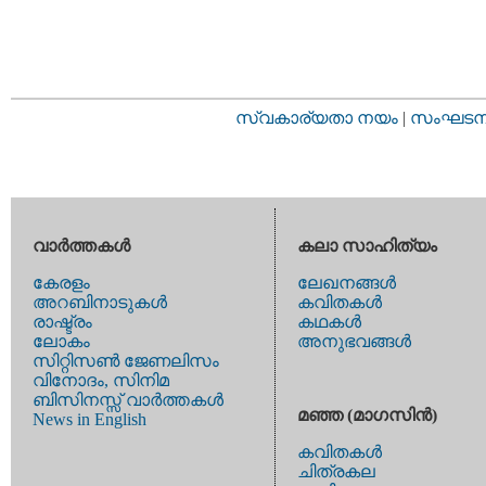
സ്വകാര്യതാ നയം
|
സംഘടനാ 
വാര്‍ത്തകള്‍
കലാ സാഹിത്യം
കേരളം
ലേഖനങ്ങള്‍
അറബിനാടുകള്‍
കവിതകള്‍
രാഷ്ട്രം
കഥകള്‍
ലോകം
അനുഭവങ്ങള്‍
സിറ്റിസണ്‍ ജേണലിസം
വിനോദം, സിനിമ
ബിസിനസ്സ് വാര്‍ത്തകള്‍
മഞ്ഞ (മാഗസിന്‍)
News in English
കവിതകള്‍
ചിത്രകല