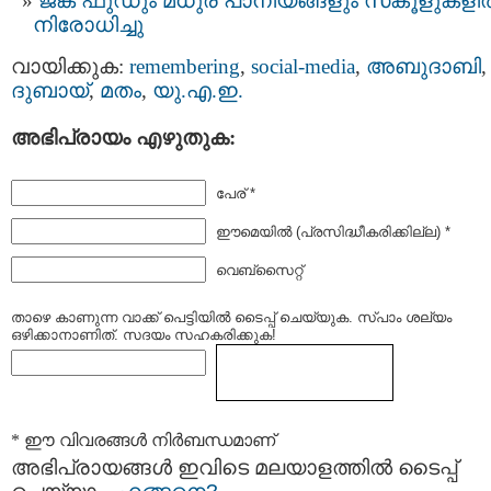
ജങ്ക് ഫുഡും മധുര പാനീയങ്ങളും സ്‌കൂളുകള
നിരോധിച്ചു
വായിക്കുക:
remembering
,
social-media
,
അബുദാബി
,
ദുബായ്‌
,
മതം
,
യു.എ.ഇ.
അഭിപ്രായം എഴുതുക:
പേര് *
ഈമെയില്‍ (പ്രസിദ്ധീകരിക്കില്ല) *
വെബ്സൈറ്റ്
താഴെ കാണുന്ന വാക്ക് പെട്ടിയില്‍ ടൈപ്പ്‌ ചെയ്യുക. സ്പാം ശല്യം
ഒഴിക്കാനാണിത്. സദയം സഹകരിക്കുക!
* ഈ വിവരങ്ങള്‍ നിര്‍ബന്ധമാണ്
അഭിപ്രായങ്ങള്‍ ഇവിടെ മലയാളത്തില്‍ ടൈപ്പ്