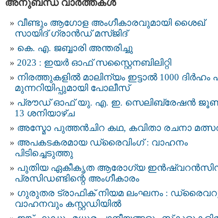
അനുബന്ധ വാര്‍ത്തകള്‍
വീണ്ടും ആഗോള അംഗീകാരവുമായി ശൈഖ്
സായിദ് ഗ്രാൻഡ് മസ്ജിദ്
കെ. എ. ജബ്ബാരി അന്തരിച്ചു
2023 : ഇയർ ഓഫ് സസ്റ്റൈനബിലിറ്റി
നിരത്തുകളിൽ മാലിന്യം ഇട്ടാൽ 1000 ദിർഹം പ
മുന്നറിയിപ്പുമായി പോലീസ്
പ്രൗഡ് ഓഫ് യു. എ. ഇ. സെലിബ്രേഷൻ ജൂ
13 ശനിയാഴ്ച
അസ്മോ പുത്തൻചിറ കഥ, കവിതാ രചനാ മത്സ
അപകടകരമായ ഡ്രൈവിംഗ് : വാഹനം
പിടിച്ചെടുത്തു
പുതിയ ഏകീകൃത ആരോഗ്യ ഇൻഷ്വറൻസി
പ്രസിഡണ്ടിന്റെ അംഗീകാരം
ഗുരുതര ട്രാഫിക് നിയമ ലംഘനം : ഡ്രൈവറ
വാഹനവും കസ്റ്റഡിയിൽ