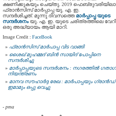
ക്ഷണിക്കുകയും ചെയ്തു. 2019 ഫെബ്രുവരിയില
ഫ്രാൻസിസ് മാർപ്പാപ്പ യു. എ. ഇ.
സന്ദർശിച്ചത്. മൂന്നു ദിവസത്തെ
മാർപ്പാപ്പ യുടെ
സന്ദർശനം
യു. എ. ഇ. യുടെ ചരിത്രത്തിലെ വേറിട
ഒരു അദ്ധ്യായം ആയി മാറി.
Image Credit :
FaceBook
ഫ്രാന്‍സിസ് മാര്‍പാപ്പ വിട വാങ്ങി
ശൈഖ് മുഹമ്മദ് ബിന്‍ സായിദ് പോപ്പിനെ
സന്ദർശിച്ചു
മാർപ്പാപ്പയുടെ സന്ദർശനം : നഗരത്തിൽ ഗതാ
നിയന്ത്രണം
മാനവ സൗഹാർദ്ദ രേഖ : മാർപാപ്പയും ഗ്രാൻഡ്
ഇമാമും ഒപ്പു വെച്ചു
-
pma