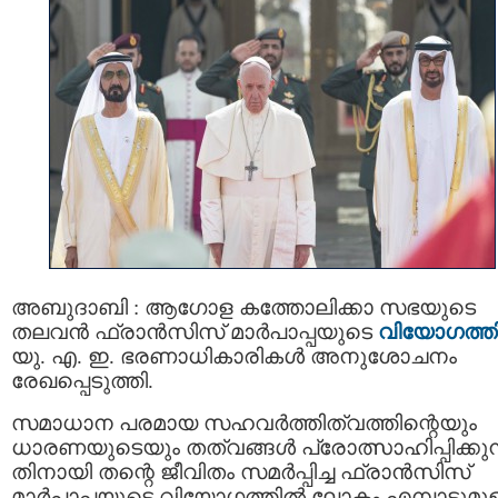
അബുദാബി : ആഗോള കത്തോലിക്കാ സഭയുടെ
തലവന്‍ ഫ്രാൻസിസ് മാർപാപ്പയുടെ
വിയോഗത്ത
യു. എ. ഇ. ഭരണാധികാരികൾ അനുശോചനം
രേഖപ്പെടുത്തി.
സമാധാന പരമായ സഹവർത്തിത്വത്തിന്റെയും
ധാരണയുടെയും തത്വങ്ങൾ പ്രോത്സാഹിപ്പിക്കുന
തിനായി തന്റെ ജീവിതം സമർപ്പിച്ച ഫ്രാൻസിസ്
മാർപാപ്പയുടെ വിയോഗത്തിൽ ലോകം എമ്പാടുമുള