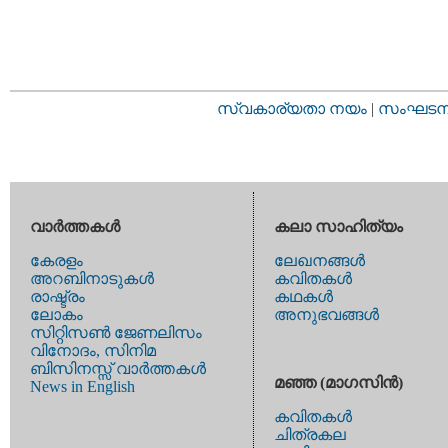
സ്വകാര്യതാ നയം
|
സംഘടനാ 
വാര്‍ത്തകള്‍
കലാ സാഹിത്യം
കേരളം
ലേഖനങ്ങള്‍
അറബിനാടുകള്‍
കവിതകള്‍
രാഷ്ട്രം
കഥകള്‍
ലോകം
അനുഭവങ്ങള്‍
സിറ്റിസണ്‍ ജേണലിസം
വിനോദം, സിനിമ
ബിസിനസ്സ് വാര്‍ത്തകള്‍
മഞ്ഞ (മാഗസിന്‍)
News in English
കവിതകള്‍
ചിത്രകല