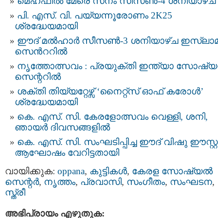
മെഹ്ഫിൽ മേരെ സനം സീസൺ-4 ശനിയാഴ്ച
പി. എസ്. വി. പയ്യന്നൂരോണം 2K25
ശ്രദ്ധേയമായി
ഈദ് മൽഹാർ സീസൺ-3 ശനിയാഴ്ച ഇസ്ലാമ
സെൻററിൽ
നൃത്തോത്സവം : പ്രയുക്തി ഇന്ത്യാ സോഷ്
സെന്ററിൽ
ശക്തി തിയ്യറ്റേഴ്സ് ‘നൈറ്റ്സ് ഓഫ് കരോൾ’
ശ്രദ്ധേയമായി
കെ. എസ്. സി. കേരളോത്സവം വെള്ളി, ശനി,
ഞായർ ദിവസങ്ങളിൽ
കെ. എസ്. സി. സംഘടിപ്പിച്ച ഈദ് വിഷു ഈസ്റ്
ആഘോഷം വേറിട്ടതായി
വായിക്കുക:
oppana
,
കുട്ടികള്‍
,
കേരള സോഷ്യല്‍
സെന്റര്‍
,
നൃത്തം
,
പ്രവാസി
,
സംഗീതം
,
സംഘടന
,
സ്ത്രീ
അഭിപ്രായം എഴുതുക: