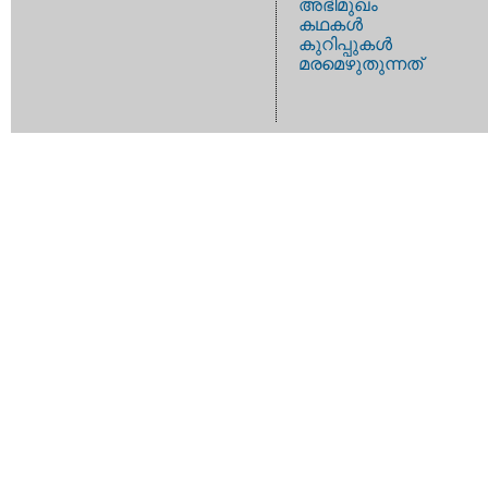
അഭിമുഖം
കഥകള്‍
കുറിപ്പുകള്‍
മരമെഴുതുന്നത്