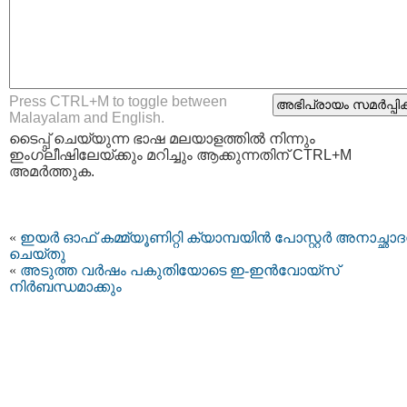
Press CTRL+M to toggle between
Malayalam and English.
ടൈപ്പ്‌ ചെയ്യുന്ന ഭാഷ മലയാളത്തില്‍ നിന്നും
ഇംഗ്ലീഷിലേയ്ക്കും മറിച്ചും ആക്കുന്നതിന് CTRL+M
അമര്‍ത്തുക.
«
ഇയർ ഓഫ് കമ്മ്യൂണിറ്റി ക്യാമ്പയിൻ പോസ്റ്റർ അനാച്ഛാ
ചെയ്തു
«
അടുത്ത വർഷം പകുതിയോടെ ഇ-ഇൻവോയ്സ്
നിർബന്ധമാക്കും