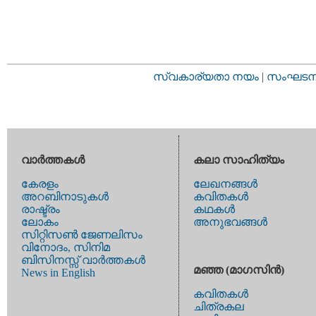
സ്വകാര്യതാ നയം
|
സംഘടനാ 
വാര്‍ത്തകള്‍
കലാ സാഹിത്യം
കേരളം
ലേഖനങ്ങള്‍
അറബിനാടുകള്‍
കവിതകള്‍
രാഷ്ട്രം
കഥകള്‍
ലോകം
അനുഭവങ്ങള്‍
സിറ്റിസണ്‍ ജേണലിസം
വിനോദം, സിനിമ
ബിസിനസ്സ് വാര്‍ത്തകള്‍
മഞ്ഞ (മാഗസിന്‍)
News in English
കവിതകള്‍
ചിത്രകല