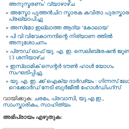
അനുസ്മരണം’ വ്യാഴാഴ്ച
അസ്മോ പുത്തൻചിറ സ്മാരക കവിതാ പുരസ്കാര
പ്രഖ്യാപിച്ചു
അസ്‌മോ ഇല്ലാത്ത ആദ്യ ‘കോലായ’
പി വി വിവേകാനന്ദിന്റെ നിര്യാണ ത്തിൽ
അനുശോചനം
പ്രൗഡ് ഓഫ് യു. എ. ഇ. സെലിബ്രേഷൻ ജൂ
13 ശനിയാഴ്ച
ഇസ്‌ലാമിക് സെന്റർ ടൗൺ ഹാൾ യോഗം
സംഘടിപ്പിച്ചു.
യു. എ. ഇ. ക്ക് ഐക്യ ദാര്‍ഢ്യം : ഗിന്നസ് 
റെക്കോര്‍ഡ് നേടി ബുർജീൽ ഹോൾഡിംഗ്‌സ്
വായിക്കുക:
ചരമം
,
പ്രവാസി
,
യു.എ.ഇ.
,
സാംസ്കാരികം
,
സാഹിത്യം
അഭിപ്രായം എഴുതുക: