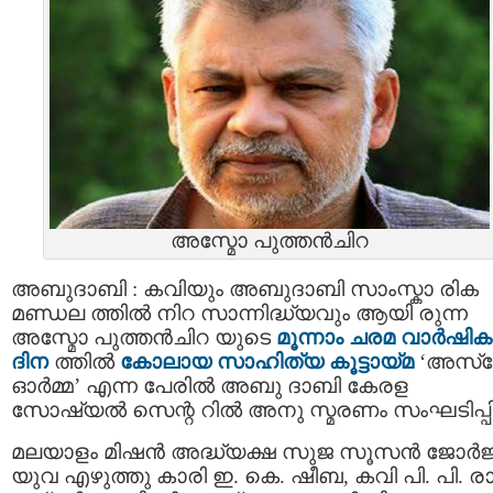
അസ്മോ പുത്തൻചിറ
അബുദാബി : കവിയും അബുദാബി സാംസ്കാ രിക
മണ്ഡല ത്തില്‍ നിറ സാന്നിദ്ധ്യവും ആയി രുന്ന
അസ്മോ പുത്തന്‍ചിറ യുടെ
മൂന്നാം ചരമ വാര്‍ഷിക
ദിന
ത്തിൽ
കോലായ സാഹിത്യ കൂട്ടായ്മ
‘അസ്‌
ഓർമ്മ’ എന്ന പേരിൽ അബു ദാബി കേരള
സോഷ്യൽ സെന്റ റിൽ അനു സ്മരണം സംഘടിപ്പിച്
മലയാളം മിഷൻ അദ്ധ്യക്ഷ സുജ സൂസൻ ജോർജ്
യുവ എഴുത്തു കാരി ഇ. കെ. ഷീബ, കവി പി. പി. ര