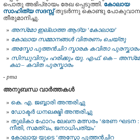
പൊതു അഭിപ്രായം രേഖ പ്പെടുത്തി.
കോലായ
സാഹിത്യ സദസ്സ്
തുടർന്നു കൊണ്ടു പോകുവാന
തീരുമാനിച്ചു.
അസ്‌മോ ഇല്ലാത്ത ആദ്യ ‘കോലായ’
കോലായ സമ്മാനങ്ങള്‍ വിതരണം ചെയ്തു
അസ്മോ പുത്തൻചിറ സ്മാരക കവിതാ പുരസ്കാരം
സിന്ധുവിനും ഹരിക്കും യു. എഫ്. കെ – അസ്‌
കഥ – കവിത പുരസ്കാരം
-
pma
അനുബന്ധ വാര്‍ത്തകള്‍
കെ. എ. ജബ്ബാരി അന്തരിച്ചു
ഡോക്ടർ ധനലക്ഷ്മി അന്തരിച്ചു
തൂലികാ ഫോറം ലേഖന മത്സരം ‘ഭരണ ഘടന :
നീതി, സമത്വം, ജനാധിപത്യം’
കോലായ യുടെ ‘അസ്മോ പുത്തന്‍ചിറ