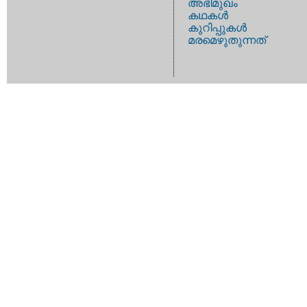
അഭിമുഖം
കഥകള്‍
കുറിപ്പുകള്‍
മരമെഴുതുന്നത്