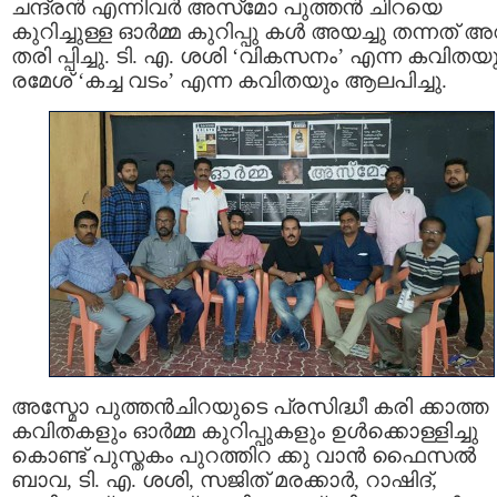
ചന്ദ്രൻ എന്നിവർ അസ്‌മോ പുത്തൻ ചിറയെ
കുറിച്ചുള്ള ഓർമ്മ കുറിപ്പു കൾ അയച്ചു തന്നത് 
തരി പ്പിച്ചു. ടി. എ. ശശി ‘വികസനം’ എന്ന കവിതയ
രമേശ് ‘കച്ച വടം’ എന്ന കവിതയും ആലപിച്ചു.
അസ്മോ പുത്തൻചിറയുടെ പ്രസിദ്ധീ കരി ക്കാത്ത
കവിതകളും ഓർമ്മ കുറിപ്പുകളും ഉൾക്കൊള്ളിച്ചു
കൊണ്ട് പുസ്തകം പുറത്തിറ ക്കു വാന്‍ ഫൈസൽ
ബാവ, ടി. എ. ശശി, സജിത് മരക്കാർ, റാഷിദ്,