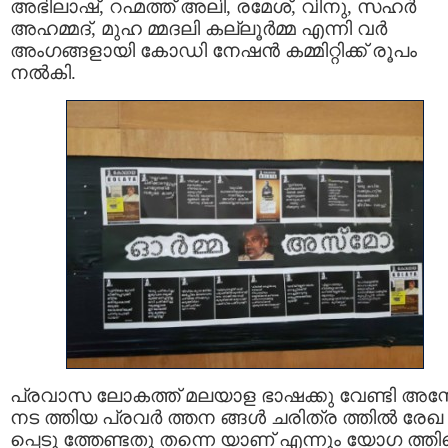
അഭിലാഷ്, റഹ്മത്ത് അലി, രമേശ്, വിനു, സഹർ
അഹമ്മദ്, മുഹ മ്മദലി കല്ലൂർമ്മ എന്നി വർ
അംഗങ്ങളായി കോഡി നേഷൻ കമ്മിറ്റിക്ക് രൂപം
നൽകി.
പ്രവാസ ലോകത്ത് മലയാള ഭാഷക്കു വേണ്ടി അസ
നട ത്തിയ പ്രവർ ത്തന ങ്ങൾ ചരിത്ര ത്തിൽ രേഖ
പ്പെടു ത്തേണ്ടതു തന്നെ യാണ് എന്നും യോഗ ത്തിന