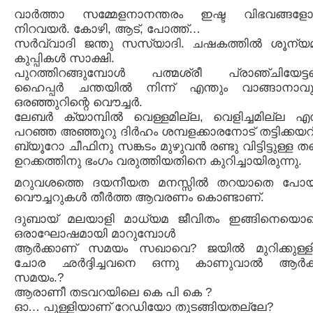
വാര്‍ത്താ സമ്മേളനാനന്തരം ഇഷ്ട വിഭവങ്ങള
നിറവയര്‍. കോഴി, ആട്, പോത്ത്…
സര്‍വ്വാദി ജന്തു സസ്യാദി. ചഷകത്തില്‍ ശൂന്യ
കുപ്പികള്‍ സാക്ഷി.
പുറത്തിറങ്ങുമ്പോള്‍ പത്മശ്രീ പ്രാഞ്ചിയേട്ടന
ഹൈപ്പര്‍ ചന്തയില്‍ നിന്ന് എന്തും വാങ്ങാനാവു
ഒരഞ്ഞുറിന്റെ വൌച്ചര്‍.
ലേബര്‍ ക്യാമ്പില്‍ വെള്ളമില്ല, വെളിച്ചമില്ല എന
പറഞ്ഞ അഞ്ഞൂറു ദിര്‍ഹം ശമ്പളക്കാരനോട് തട്ടിക്കയ
ബ്യൂറോ ചീഫിനു സങ്കടം മുഴുവന്‍ രണ്ടു വിട്ടിട്ടുള്ള തന
ഉറക്കത്തിനു ഭംഗം വരുത്തിയതിനെ കുറിച്ചായിരുന്നു.
മറുവശത്തെ ദയനീയത മനസ്സില്‍ തറയാതെ പോയ
വൌച്ചറുകള്‍ തീര്‍ത്ത ആവരണം കൊണ്ടാണ്.
ദുബായ് മലയാളി മാധ്യമ ജീവിതം ഇങ്ങിനെയൊക
ഒരാഘോഷമായി മാറുമ്പോള്‍
ആര്‍ക്കാണ് സമയം സഖാവെ? ജയില്‍ മുറിക്കുള്ളി
ചോര ഛര്‍ദ്ദിച്ചവനെ ഒന്നു കാണുവാല്‍ ആര്‍ക്
സമയം.?
ആരാണീ തടവറയിലെ കെ പി കെ ?
ഓ… പുള്ളിയാണ് റേഡിയോ തുടങ്ങിയതല്ലേ?