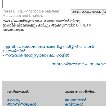
Press CTRL+M to toggle between
Malayalam and English.
ടൈപ്പ്‌ ചെയ്യുന്ന ഭാഷ മലയാളത്തില്‍ നിന്നും
ഇംഗ്ലീഷിലേയ്ക്കും മറിച്ചും ആക്കുന്നതിന് CTRL+M
അമര്‍ത്തുക.
«
ഇസ്ലാം മതത്തെ അധിക്ഷേപിച്ച ബ്രിട്ടീഷ് പൌരന്‍
കോടതിയില്‍
«
നായനാര്‍ അനുസ്മരണം ദല ഹാളില്‍
സ്വകാര്യതാ നയം
|
സംഘടനാ 
വാര്‍ത്തകള്‍
കലാ സാഹിത്യം
കേരളം
ലേഖനങ്ങള്‍
അറബിനാടുകള്‍
കവിതകള്‍