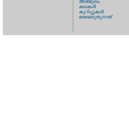
അഭിമുഖം
കഥകള്‍
കുറിപ്പുകള്‍
മരമെഴുതുന്നത്