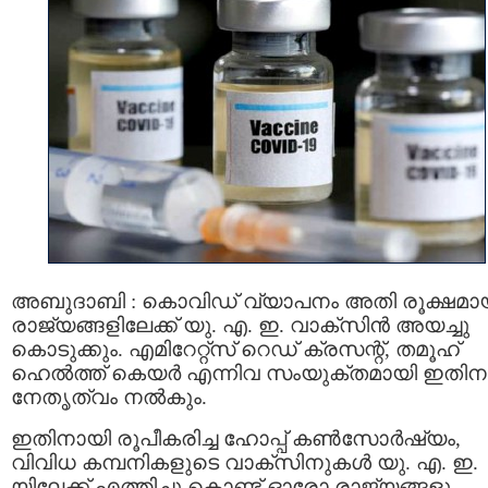
അബുദാബി : കൊവിഡ് വ്യാപനം അതി രൂക്ഷമാ
രാജ്യങ്ങളിലേക്ക് യു. എ. ഇ. വാക്സിന്‍ അയച്ചു
കൊടുക്കും. എമിറേറ്റ്സ് റെഡ് ക്രസന്റ്, തമൂഹ്
ഹെൽത്ത് കെയര്‍ എന്നിവ സംയുക്തമായി ഇതിന
നേതൃത്വം നല്‍കും.
ഇതിനായി രൂപീകരിച്ച ഹോപ്പ് കൺസോർഷ്യം,
വിവിധ കമ്പനികളുടെ വാക്സിനുകള്‍ യു. എ. ഇ.
യിലേക്ക് എത്തിച്ചു കൊണ്ട് ഓരോ രാജ്യങ്ങളു