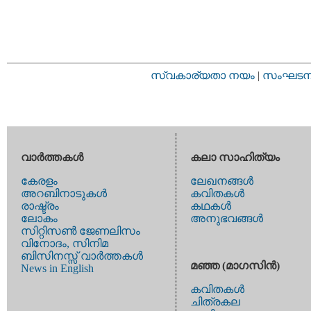
സ്വകാര്യതാ നയം
|
സംഘടനാ 
വാര്‍ത്തകള്‍
കലാ സാഹിത്യം
കേരളം
ലേഖനങ്ങള്‍
അറബിനാടുകള്‍
കവിതകള്‍
രാഷ്ട്രം
കഥകള്‍
ലോകം
അനുഭവങ്ങള്‍
സിറ്റിസണ്‍ ജേണലിസം
വിനോദം, സിനിമ
ബിസിനസ്സ് വാര്‍ത്തകള്‍
മഞ്ഞ (മാഗസിന്‍)
News in English
കവിതകള്‍
ചിത്രകല