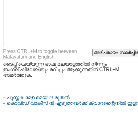
Press CTRL+M to toggle between
Malayalam and English.
ടൈപ്പ്‌ ചെയ്യുന്ന ഭാഷ മലയാളത്തില്‍ നിന്നും
ഇംഗ്ലീഷിലേയ്ക്കും മറിച്ചും ആക്കുന്നതിന് CTRL+M
അമര്‍ത്തുക.
«
പുസ്തക മേള മെയ് 23 മുതൽ
«
കൊവിഡ് വാക്സിൻ എടുത്തവർക്ക് ക്വാറന്റൈനില്‍ ഇളവ