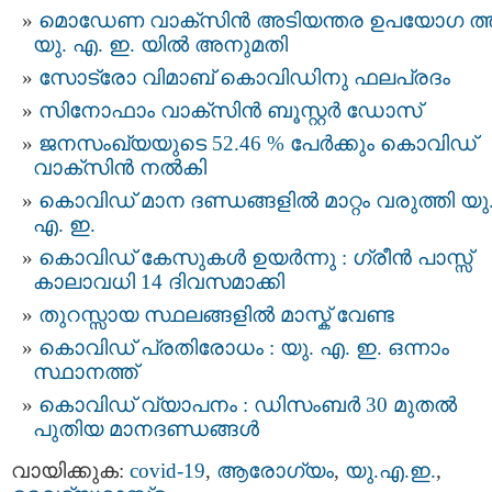
മൊഡേണ വാക്സിൻ അടിയന്തര ഉപയോഗ ത്ത
യു. എ. ഇ. യിൽ അനുമതി
സോട്രോ വിമാബ് കൊവിഡിനു ഫലപ്രദം
സിനോഫാം വാക്‌സിന്‍ ബൂസ്റ്റര്‍ ഡോസ്
ജനസംഖ്യയുടെ 52.46 % പേര്‍ക്കും കൊവിഡ്
വാക്സിൻ നല്‍കി
കൊവിഡ് മാന ദണ്ഡങ്ങളില്‍ മാറ്റം വരുത്തി യു
എ. ഇ.
കൊവിഡ് കേസുകള്‍ ഉയര്‍ന്നു : ഗ്രീൻ പാസ്സ്
കാലാവധി 14 ദിവസമാക്കി
തുറസ്സായ സ്ഥലങ്ങളില്‍ മാസ്ക് വേണ്ട
കൊവിഡ്​ പ്രതിരോധം : യു. എ. ഇ. ഒന്നാം
സ്ഥാനത്ത്
കൊവിഡ് വ്യാപനം : ഡിസംബര്‍ 30 മുതല്‍
പുതിയ മാനദണ്ഡങ്ങൾ
വായിക്കുക:
covid-19
,
ആരോഗ്യം
,
യു.എ.ഇ.
,